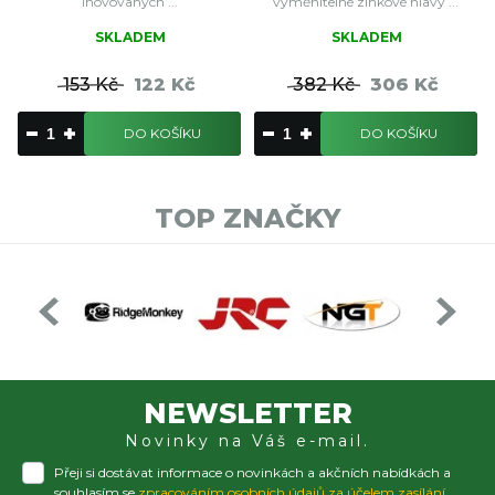
inovovaných ...
vyměnitelné zinkové hlavy ...
SKLADEM
SKLADEM
153 Kč
122 Kč
382 Kč
306 Kč
DO KOŠÍKU
DO KOŠÍKU
TOP ZNAČKY
NEWSLETTER
Novinky na Váš e-mail.
Přeji si dostávat informace o novinkách a akčních nabídkách a
souhlasím se
zpracováním osobních údajů za účelem zasílání