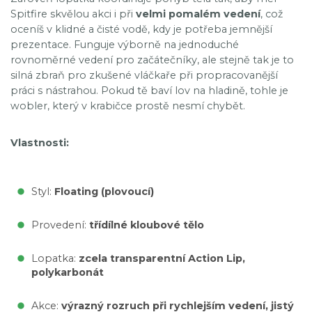
Spitfire skvělou akci i při
velmi pomalém vedení
, což
oceníš v klidné a čisté vodě, kdy je potřeba jemnější
prezentace. Funguje výborně na jednoduché
rovnoměrné vedení pro začátečníky, ale stejně tak je to
silná zbraň pro zkušené vláčkaře při propracovanější
práci s nástrahou. Pokud tě baví lov na hladině, tohle je
wobler, který v krabičce prostě nesmí chybět.
Vlastnosti:
Styl:
Floating (plovoucí)
Provedení:
třídílné kloubové tělo
Lopatka:
zcela transparentní Action Lip,
polykarbonát
Akce:
výrazný rozruch při rychlejším vedení, jistý