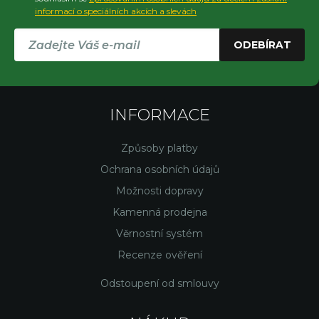
informací o speciálních akcích a slevách
ODEBÍRAT
INFORMACE
Způsoby platby
Ochrana osobních údajů
Možnosti dopravy
Kamenná prodejna
Věrnostní systém
Recenze ověření
Odstoupení od smlouvy