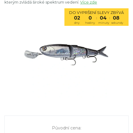
kterým zvládá široké spektrum vedení.
Více zde
DO VYPRŠENÍ SLEVY ZBÝVÁ
02
0
04
08
:
:
dny
hodiny
minuty
sekundy
Původní cena
: