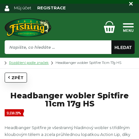
Můj účet
REGISTRACE
HLEDAT
Rozdělení podle značek
Headbanger wobler Spitfire 11cm 17g HS
ZPĚT
Headbanger wobler Spitfire
11cm 17g HS
SLEVA 20%
Headbanger Spitfire je všestranný hladinový wobler s třídílným
kloubovým tělem a zcela průhlednou lopatkou Action Lip, díky