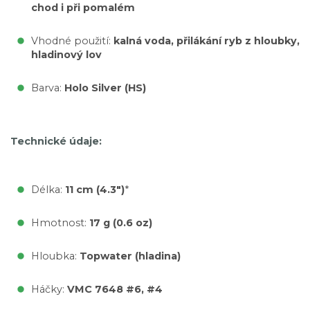
chod i při pomalém
Vhodné použití:
kalná voda, přilákání ryb z hloubky,
hladinový lov
Barva:
Holo Silver (HS)
Technické údaje:
Délka:
11 cm (4.3")
*
Hmotnost:
17 g (0.6 oz)
Hloubka:
Topwater (hladina)
Háčky:
VMC 7648 #6, #4