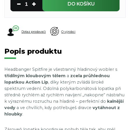
DO KOŠÍKU
Dotaz prodavači
O výrobci
Popis produktu
Headbanger Spitfire je všestranný hladinový wobler s
třídílným kloubovým tělem
a
zcela průhlednou
lopatkou Action Lip
, díky kterým zvládá široké
spektrum vedení. Odolná polykarbonátová lopatka při
středně rychlém až rychlém navíjení „nakopne“ nástrahu
k výraznému rozruchu na hladině – perfektní do
kalnější
vody
a ve chvílích, kdy potřebuješ dravce
vytáhnout z
hloubky
.
Zároveň lopatka koordinuje pohyb těla tak, aby měl