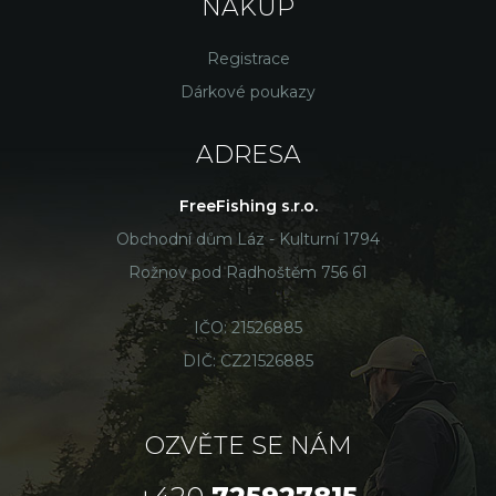
NÁKUP
Registrace
Dárkové poukazy
ADRESA
FreeFishing s.r.o.
Obchodní dům Láz - Kulturní 1794
Rožnov pod Radhoštěm 756 61
IČO: 21526885
DIČ: CZ21526885
OZVĚTE SE NÁM