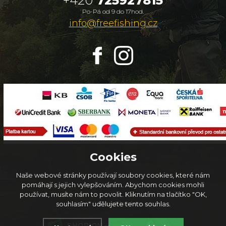
+420
725927815
Po-Pá od 9 do 17hod.
info@freefishing.cz
Cookies
Naše webové stránky používají soubory cookies, které nám
pomáhají s jejich vylepšováním. Abychom cookies mohli
používat, musíte nám to povolit. Kliknutím na tlačítko "OK,
© 2026
FreeFishing.cz
souhlasím" udělujete tento souhlas.