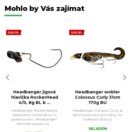
Mohlo by Vás zajímat
SLEVA 20%
SLEVA 20%
Headbanger jigová
Headbanger wobler
hlavička RockerHead
Colossus Curly 31cm
4/0, 8g BL b ...
170g BU
Headbanger RockerHead je
Headbanger Colossus Curly je
postavený na inovativní a
optimalizovaný pro cílený lov
patentované „Headbanger“
trofejních dravců.
technice a posouvá ...
SKLADEM