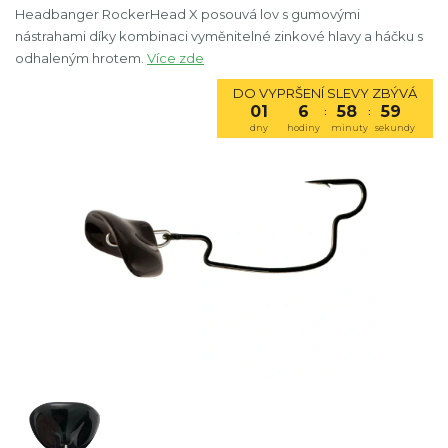
Headbanger RockerHead X posouvá lov s gumovými
nástrahami díky kombinaci vyměnitelné zinkové hlavy a háčku s
odhaleným hrotem.
Více zde
DO VYPRŠENÍ SLEVY ZBÝVÁ
01
6
58
59
:
:
dny
hodiny
minuty
sekundy