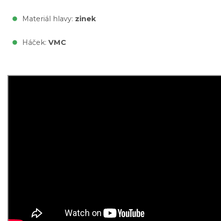
Materiál hlavy:
zinek
Háček:
VMC