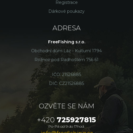
Registrace
Dárkové poukazy
ADRESA
FreeFishing s.r.o.
Obchodní dům Láz - Kulturní 1794
Rožnov pod Radhoštěm 756 61
IČO: 21526885
DIČ: CZ21526885
OZVĚTE SE NÁM
+420
725927815
Po-Pá od 9 do 17hod.