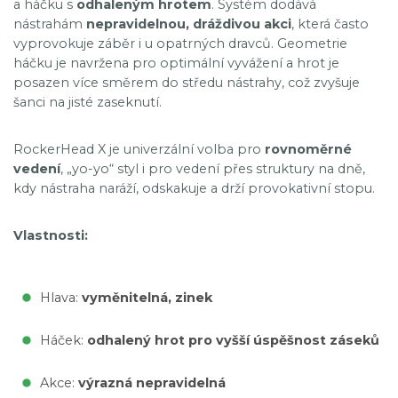
a háčku s
odhaleným hrotem
. Systém dodává
nástrahám
nepravidelnou, dráždivou akci
, která často
vyprovokuje záběr i u opatrných dravců. Geometrie
háčku je navržena pro optimální vyvážení a hrot je
posazen více směrem do středu nástrahy, což zvyšuje
šanci na jisté zaseknutí.
RockerHead X je univerzální volba pro
rovnoměrné
vedení
, „yo-yo“ styl i pro vedení přes struktury na dně,
kdy nástraha naráží, odskakuje a drží provokativní stopu.
Vlastnosti:
Hlava:
vyměnitelná, zinek
Háček:
odhalený hrot pro vyšší úspěšnost záseků
Akce:
výrazná nepravidelná