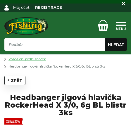
Můj účet
REGISTRACE
HLEDAT
Rozdělení podle značek
Headbanger jigová hlavička RockerHead X 3/0, 6g BL blistr 3ks
ZPĚT
Headbanger jigová hlavička
RockerHead X 3/0, 6g BL blistr
3ks
SLEVA 20%