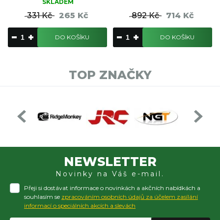
SKLADEM
331 Kč
265 Kč
892 Kč
714 Kč
DO KOŠÍKU
DO KOŠÍKU
TOP ZNAČKY
NEWSLETTER
Novinky na Váš e-mail.
Přeji si dostávat informace o novinkách a akčních nabídkách a
souhlasím se
zpracováním osobních údajů za účelem zasílání
informací o speciálních akcích a slevách