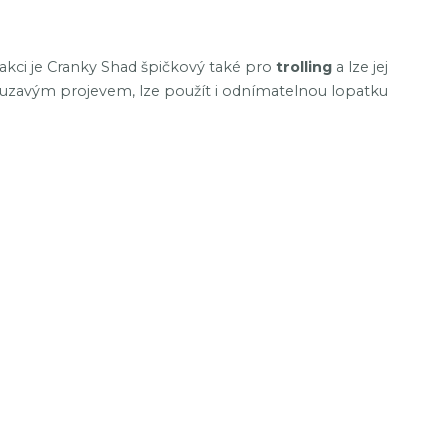
 akci je Cranky Shad špičkový také pro
trolling
a lze jej
ouzavým projevem, lze použít i odnímatelnou lopatku