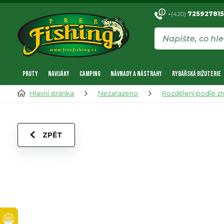
+(420)
725927815
PRUTY
NAVIJÁKY
CAMPING
NÁVNADY A NÁSTRAHY
RYBÁŘSKÁ BIŽUTERIE
Hlavní stránka
Nezařazeno
Rozdělení podle z
ZPĚT