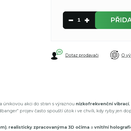
PŘID
Dotaz prodavači
O vý
a únikovou akci do stran s výraznou
nízkofrekvenční vibrací
,
dbanger“ projev často spouští útok i ve chvíli, kdy ryby jen dop
em)
,
realisticky zpracovanýma 3D očima
a
vnitřní holografi