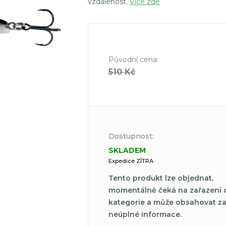
vzdálenost.
Více zde
Původní cena
:
510 Kč
Dostupnost:
SKLADEM
Expedice ZÍTRA
Tento produkt lze objednat,
momentálně čeká na zařazení 
kategorie a může obsahovat z
neúplné informace.