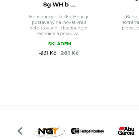
8g WH b ...
Headbanger RockerHead je
Bange
postavený na inovativní a
extrémn
patentované „Headbanger“
plovoucí
technice a posouvá ...
SKLADEM
281 Kč
331 Kč
DO KOŠÍKU