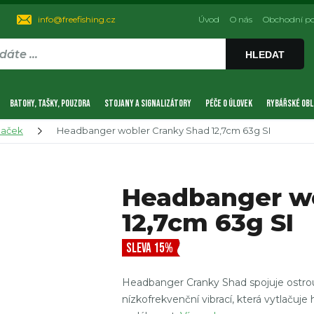
info@freefishing.cz
Úvod
O nás
Obchodní p
HLEDAT
BATOHY, TAŠKY, POUZDRA
STOJANY A SIGNALIZÁTORY
PÉČE O ÚLOVEK
RYBÁŘSKÉ OBL
naček
Headbanger wobler Cranky Shad 12,7cm 63g SI
Headbanger wo
12,7cm 63g SI
SLEVA 15%
Headbanger Cranky Shad spojuje ostrou,
nízkofrekvenční vibrací, která vytlačuje