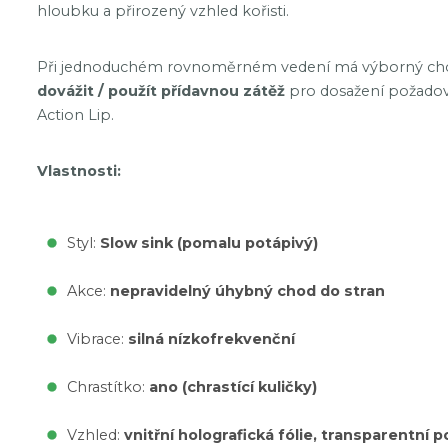
hloubku a přirozený vzhled kořisti.
Při jednoduchém rovnoměrném vedení má výborný chod,
dovážit / použít přídavnou zátěž
pro dosažení požadova
Action Lip.
Vlastnosti:
Styl:
Slow sink (pomalu potápivý)
Akce:
nepravidelný úhybný chod do stran
Vibrace:
silná nízkofrekvenční
Chrastítko:
ano (chrastící kuličky)
Vzhled:
vnitřní holografická fólie, transparentní 