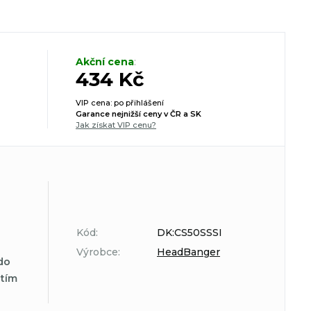
Akční cena
:
434 Kč
VIP cena: po přihlášení
Garance nejnižší ceny v ČR a SK
Jak získat VIP cenu?
Kód:
DK:CS50SSSI
Výrobce:
HeadBanger
do
atím