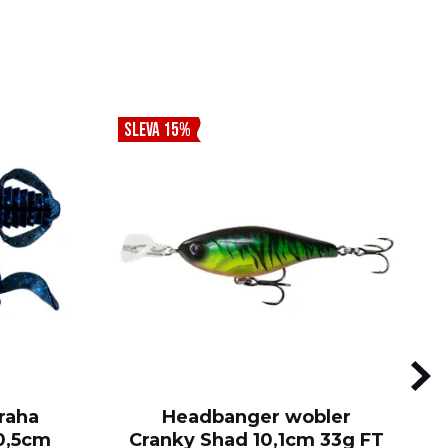
SLEVA 15%
raha
Headbanger wobler
0,5cm
Cranky Shad 10,1cm 33g FT