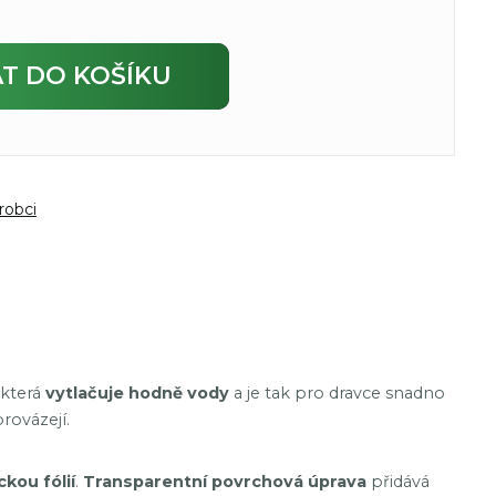
AT
DO KOŠÍKU
robci
 která
vytlačuje hodně vody
a je tak pro dravce snadno
rovázejí.
ckou fólií
.
Transparentní povrchová úprava
přidává