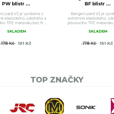
PW blistr ...
BF blistr ...
rLizard V2 je vyrobena z
BangerLizard V2 je vyro
ě elastického, odolného a
extrémně elastického, od
ho TPE materiálu bez ft ...
plovoucího TPE materiálu b
SKLADEM
SKLADEM
151 Kč
151 Kč
178 Kč
178 Kč
DO KOŠÍKU
DO KO
TOP ZNAČKY