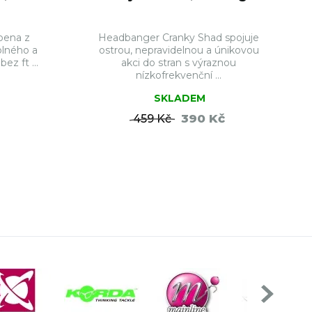
bena z
Headbanger Cranky Shad spojuje
olného a
ostrou, nepravidelnou a únikovou
ez ft ...
akci do stran s výraznou
nízkofrekvenční ...
SKLADEM
390 Kč
459 Kč
ŠÍKU
DO KOŠÍKU