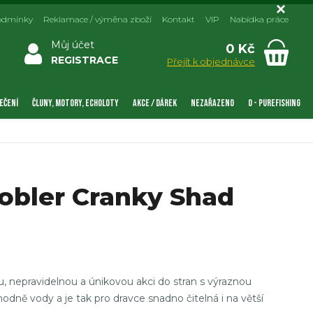
odmínky
Reklamace / výměna zboží
Kontakt
VIP
Nabídka práce
Můj účet
0 Kč
REGISTRACE
Přejít k objednávce
EČENÍ
ČLUNY, MOTORY, ECHOLOTY
AKCE / DÁREK
NEZAŘAZENO
0 - PUREFISHING
bler Cranky Shad
 nepravidelnou a únikovou akci do stran s výraznou
 hodně vody a je tak pro dravce snadno čitelná i na větší