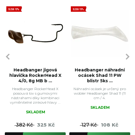
SLEVA 15%
SLEVA 15%
Headbanger jigová
Headbanger náhradní
hlavička RockerHead X
ocásek Shad 11 PW
4/0, 8g MB b ...
blistr 5ks ...
Headbanger RockerHead X
Náhradní ocásek je určený pro
posouvá lov s gumovými
wobler Headbanger Shad 11 (11
nástrahami díky kombinaci
cm / 4.
vyměnitelné zinkové hlavy ...
SKLADEM
SKLADEM
382 Kč
325 Kč
127 Kč
108 Kč