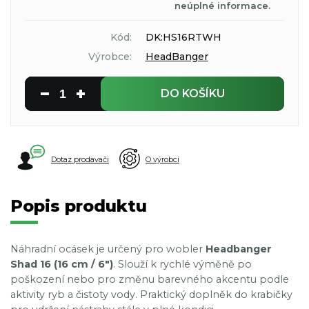
neúplné informace.
Kód:
DK:HS16RTWH
Výrobce:
HeadBanger
DO KOŠÍKU
Dotaz prodavači
O výrobci
Popis produktu
Náhradní ocásek je určený pro wobler
Headbanger
Shad 16 (16 cm / 6")
. Slouží k rychlé výměně po
poškození nebo pro změnu barevného akcentu podle
aktivity ryb a čistoty vody. Praktický doplněk do krabičky