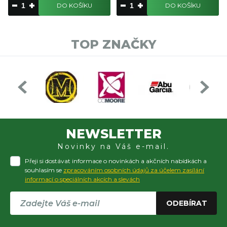
DO KOŠÍKU
DO KOŠÍKU
TOP ZNAČKY
NEWSLETTER
Novinky na Váš e-mail.
Přeji si dostávat informace o novinkách a akčních nabídkách a
souhlasím se
zpracováním osobních údajů za účelem zasílání
informací o speciálních akcích a slevách
ODEBÍRAT