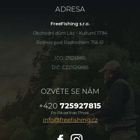
ADRESA
FreeFishing s.r.o.
Obchodní dům Láz - Kulturní 1794
Rožnov pod Radhoštěm 756 61
IČO: 21526885
DIČ: CZ21526885
OZVĚTE SE NÁM
+420
725927815
Po-Pá od 9 do 17hod.
info@freefishing.cz