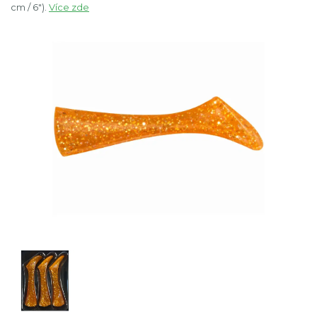
cm / 6").
Více zde