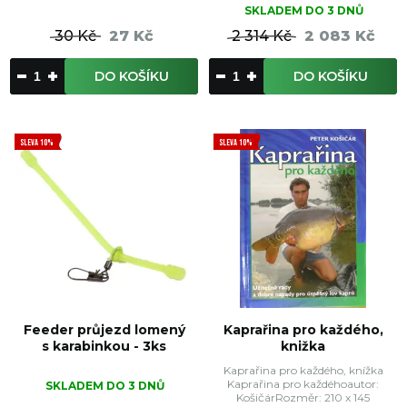
SKLADEM DO 3 DNŮ
30 Kč
27 Kč
2 314 Kč
2 083 Kč
DO KOŠÍKU
DO KOŠÍKU
SLEVA 10%
SLEVA 10%
Feeder průjezd lomený
Kaprařina pro každého,
s karabinkou - 3ks
knižka
Kaprařina pro každého, knížka
Kaprařina pro každéhoautor:
SKLADEM DO 3 DNŮ
KošičárRozměr: 210 x 145