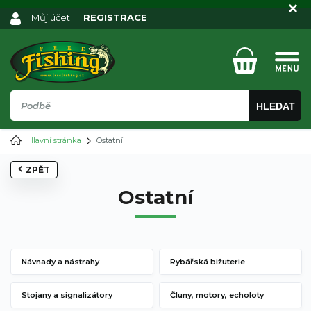
Můj účet
REGISTRACE
HLEDAT
Hlavní stránka
Ostatní
ZPĚT
Ostatní
Návnady a nástrahy
Rybářská bižuterie
Stojany a signalizátory
Čluny, motory, echoloty