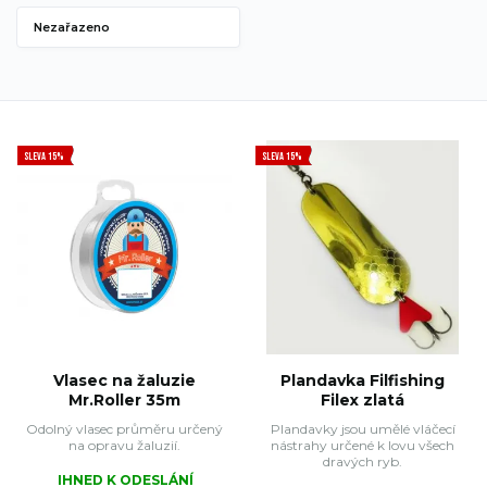
Nezařazeno
SLEVA 15%
SLEVA 15%
Vlasec na žaluzie
Plandavka Filfishing
Mr.Roller 35m
Filex zlatá
Odolný vlasec průměru určený
Plandavky jsou umělé vláčecí
na opravu žaluzií.
nástrahy určené k lovu všech
dravých ryb.
IHNED K ODESLÁNÍ