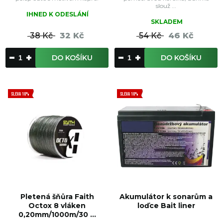
slouž ...
IHNED K ODESLÁNÍ
SKLADEM
38 Kč
32 Kč
54 Kč
46 Kč
DO KOŠÍKU
DO KOŠÍKU
SLEVA 10%
SLEVA 10%
Pletená šňůra Faith
Akumulátor k sonarům a
Octox 8 vláken
loďce Bait liner
0,20mm/1000m/30 ...