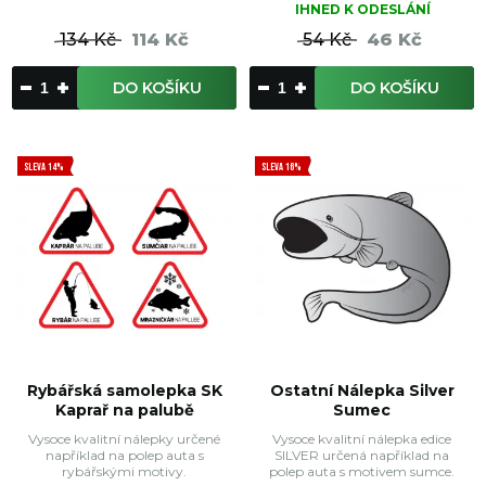
IHNED K ODESLÁNÍ
134 Kč
114 Kč
54 Kč
46 Kč
DO KOŠÍKU
DO KOŠÍKU
SLEVA 14%
SLEVA 16%
Rybářská samolepka SK
Ostatní Nálepka Silver
Kaprař na palubě
Sumec
Vysoce kvalitní nálepky určené
Vysoce kvalitní nálepka edice
například na polep auta s
SILVER určená například na
rybářskými motivy.
polep auta s motivem sumce.