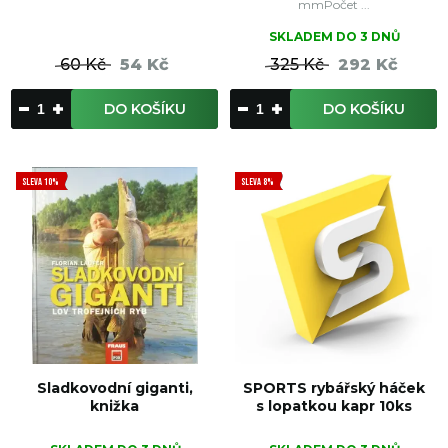
mmPočet ...
SKLADEM DO 3 DNŮ
60 Kč
54 Kč
325 Kč
292 Kč
DO KOŠÍKU
DO KOŠÍKU
SLEVA 10%
SLEVA 8%
Sladkovodní giganti,
SPORTS rybářský háček
knižka
s lopatkou kapr 10ks