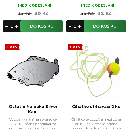
IHNED K ODESLÁNÍ
IHNED K ODESLÁNÍ
35 Kč
30 Kč
38 Kč
32 Kč
DO KOŠÍKU
DO KOŠÍKU
SLEVA 16%
SLEVA 15%
Ostatní Nálepka Silver
Čihátko strhávací 2 ks
Kapr
Vysoce kvalitní nálepka edice
Čihátko se používá mezi očka
SILVER určená například na
prutu, na vlasec se připne
polep auta s motivem kapra.
pomocí dvou korálků, buřírka