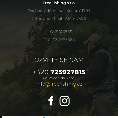
FreeFishing s.r.o.
Obchodní dům Láz - Kulturní 1794
Rožnov pod Radhoštěm 756 61
IČO: 21526885
DIČ: CZ21526885
OZVĚTE SE NÁM
+420
725927815
Po-Pá od 9 do 17hod.
info@freefishing.cz