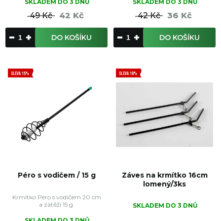
SKLADEM DO 3 DNŮ
SKLADEM DO 3 DNŮ
49 Kč
42 Kč
42 Kč
36 Kč
DO KOŠÍKU
DO KOŠÍKU
SLEVA 15%
SLEVA 10%
Péro s vodičem / 15 g
Záves na krmítko 16cm
lomený/3ks
Krmítko Péro s vodičem 20 cm
a zátěží 15 g.
SKLADEM DO 3 DNŮ
SKLADEM DO 3 DNŮ