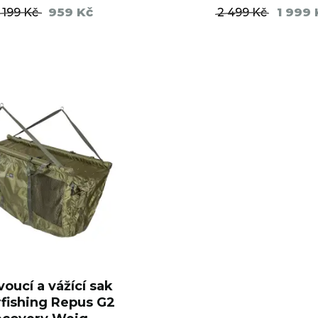
959 Kč
1 999 
1 199 Kč
2 499 Kč
DO KOŠÍKU
DO KO
voucí a vážící sak
rfishing Repus G2