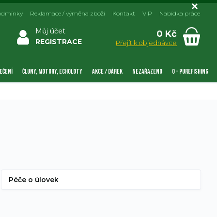
odmínky
Reklamace / výměna zboží
Kontakt
VIP
Nabídka práce
Můj účet
0 Kč
REGISTRACE
Přejít k objednávce
EČENÍ
ČLUNY, MOTORY, ECHOLOTY
AKCE / DÁREK
NEZAŘAZENO
0 - PUREFISHING
Péče o úlovek