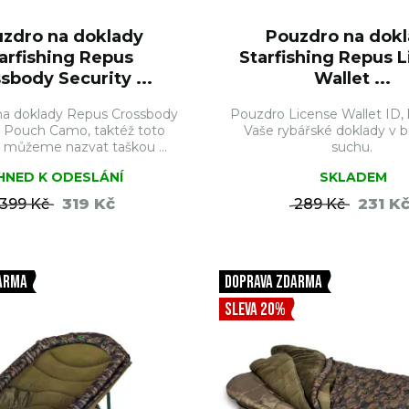
zdro na doklady
Pouzdro na dok
arfishing Repus
Starfishing Repus 
sbody Security ...
Wallet ...
a doklady Repus Crossbody
Pouzdro License Wallet ID, 
y Pouch Camo, taktéž toto
Vaše rybářské doklady v b
 můžeme nazvat taškou ...
suchu.
IHNED K ODESLÁNÍ
SKLADEM
319 Kč
231 K
399 Kč
289 Kč
DO KOŠÍKU
DO KO
ARMA
DOPRAVA ZDARMA
SLEVA 20%