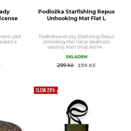
lady
Podložka Starfishing Repus
License
Unhooking Mat Flat L
které udrží
Podložka pod ryby Starfishing Repus
ezpečí a
Unhooking Mat Flat je ideální pro
všechny, kteří chtějí šetrně ...
SKLADEM
č
239 Kč
299 Kč
ŠÍKU
DO KOŠÍKU
SLEVA 20%