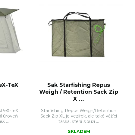
PeX-TeX
Sak Starfishing Repus
Weigh / Retention Sack Zip
X ...
 SPeX-TeX
Starfishing Repus Weigh/Retention
ší úroveň
Sack Zip XL je vezírek, ale také vážící
X ...
taška, která slouží ...
SKLADEM