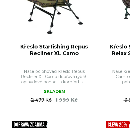
Křeslo Starfishing Repus
Křeslo 
Recliner XL Camo
Relax 
Naše polohovací křeslo Repus
Naše kře
Recliner XL Camo dopřává rybáři
Camo d
opravdové pohodlí a komfort u ...
poh
SKLADEM
1 999 Kč
2 499 Kč
3 
DO KOŠÍKU
DOPRAVA ZDARMA
SLEVA 20%