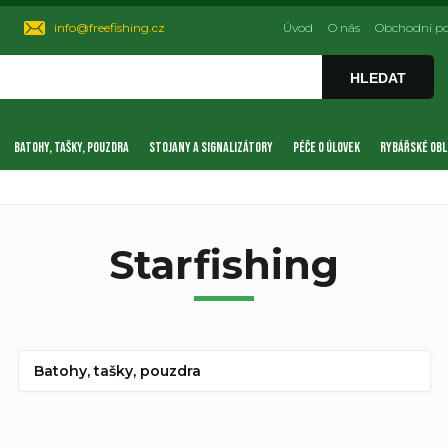
info@freefishing.cz
Úvod
O nás
Obchodní p
HLEDAT
BATOHY, TAŠKY, POUZDRA
STOJANY A SIGNALIZÁTORY
PÉČE O ÚLOVEK
RYBÁŘSKÉ OBL
Starfishing
Batohy, tašky, pouzdra