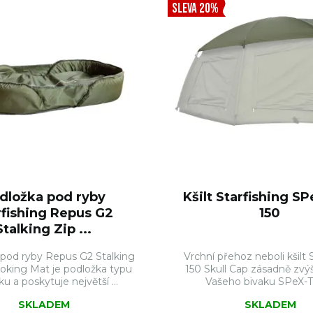
SLEVA 20%
dložka pod ryby
Kšilt Starfishing S
rfishing Repus G2
150
Stalking Zip ...
pod ryby Repus G2 Stalking
Vrchní přehoz neboli kšilt
oking Mat je podložka typu
150 Skull Cap zásadně zvý
u a poskytuje největší ...
Vašeho bivaku SPeX-Te
SKLADEM
SKLADEM