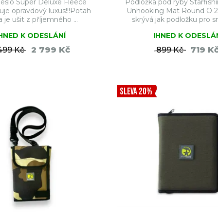
eslo Super Deluxe Fleece
Podložka pod ryby Starfis
uje opravdový luxus!!!Potah
Unhooking Mat Round O 2
a je ušit z příjemného ...
skrývá jak podložku pro sn
IHNED K ODESLÁNÍ
IHNED K ODESLÁ
2 799 Kč
719 K
499 Kč
899 Kč
DO KOŠÍKU
DO KO
SLEVA 20%