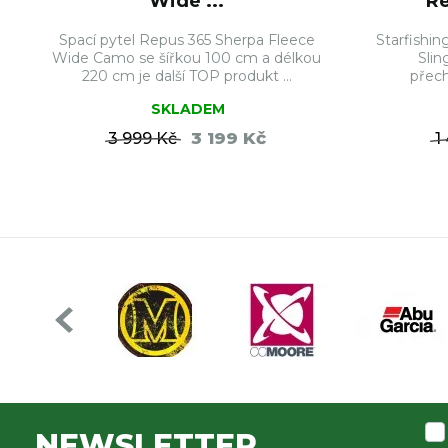
Wide ...
Re
Spací pytel Repus 365 Sherpa Fleece
Starfishi
Wide Camo se šířkou 100 cm a délkou
Slin
220 cm je další TOP produkt ...
přech
SKLADEM
3 199 Kč
3 999 Kč
1
DO KOŠÍKU
NEWSLETTER