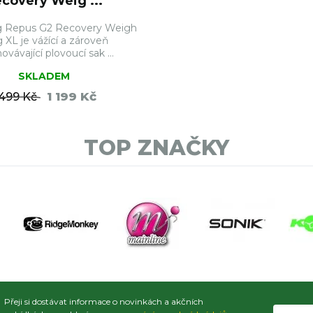
covery Weig ...
ng Repus G2 Recovery Weigh
g XL je vážící a zároveň
ovávající plovoucí sak ...
SKLADEM
1 199 Kč
 499 Kč
DO KOŠÍKU
TOP ZNAČKY
Přeji si dostávat informace o novinkách a akčních