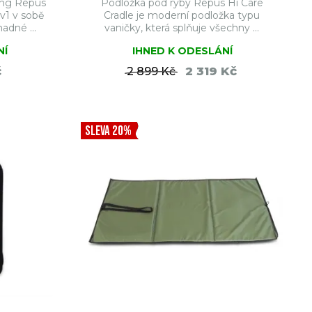
hing Repus
Podložka pod ryby Repus Hi Care
v1 v sobě
Cradle je moderní podložka typu
adné ...
vaničky, která splňuje všechny ...
NÍ
IHNED K ODESLÁNÍ
č
2 319 Kč
2 899 Kč
ŠÍKU
DO KOŠÍKU
SLEVA 20%