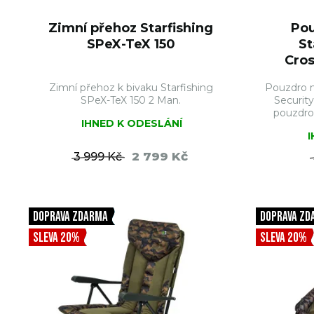
Zimní přehoz Starfishing
Pou
SPeX-TeX 150
St
Cros
Zimní přehoz k bivaku Starfishing
Pouzdro n
SPeX-TeX 150 2 Man.
Securit
pouzdro
IHNED K ODESLÁNÍ
2 799 Kč
3 999 Kč
DO KOŠÍKU
DOPRAVA ZDARMA
DOPRAVA ZD
SLEVA 20%
SLEVA 20%