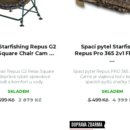
Starfishing Repus G2
Spací pytel Starfi
Square Chair Cam ...
Repus Pro 365 2v1 F
...
slo Repus G2 Relax Square
Spací pytel Repus PRO 365 
opřává rybáři opravdové
Camo je vlajková loď v ka
odlí a komfort u vody.
spacích pytlů značky St
SKLADEM
SKLADEM
2 879 Kč
4 399 
599 Kč
5 499 Kč
DO KOŠÍKU
DO KO
DOPRAVA ZDARMA