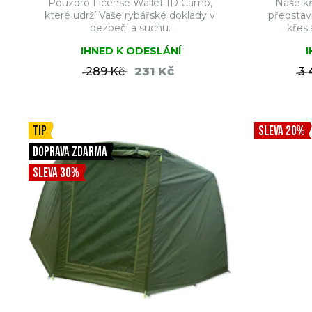
Pouzdro License Wallet ID Camo,
Naše kř
které udrží Vaše rybářské doklady v
představ
bezpečí a suchu.
křesl
IHNED K ODESLÁNÍ
231 Kč
289 Kč
3 
DO KOŠÍKU
TIP
SLEVA 20%
DOPRAVA ZDARMA
SLEVA 30%