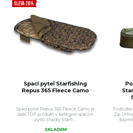
SLEVA 20%
Spací pytel Starfishing
Po
Repus 365 Fleece Camo
Sta
Spací pytel Repus 365 Fleece Camo je
Podložka 
další TOP produkt v kategorii spacích
Zip Unho
pytlů značky Starfi ...
bazénk
SKLADEM