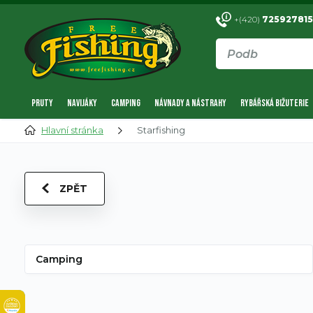
+(420)
725927815
PRUTY
NAVIJÁKY
CAMPING
NÁVNADY A NÁSTRAHY
RYBÁŘSKÁ BIŽUTERIE
Hlavní stránka
Starfishing
ZPĚT
Camping