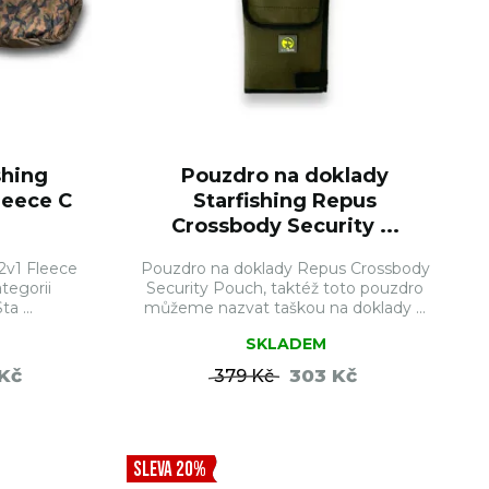
shing
Pouzdro na doklady
leece C
Starfishing Repus
Crossbody Security ...
2v1 Fleece
Pouzdro na doklady Repus Crossbody
tegorii
Security Pouch, taktéž toto pouzdro
a ...
můžeme nazvat taškou na doklady ...
SKLADEM
Kč
303 Kč
379 Kč
ŠÍKU
DO KOŠÍKU
SLEVA 20%