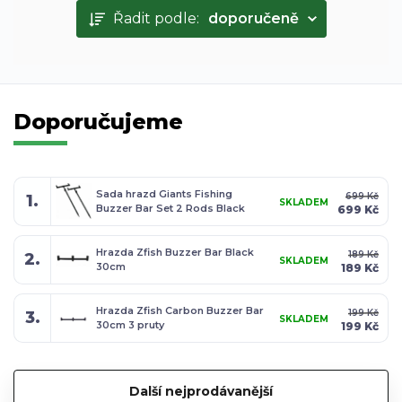
Řadit podle:
doporučeně
Doporučujeme
Sada hrazd Giants Fishing
699 Kč
1.
SKLADEM
Buzzer Bar Set 2 Rods Black
699 Kč
Hrazda Zfish Buzzer Bar Black
189 Kč
2.
SKLADEM
30cm
189 Kč
Hrazda Zfish Carbon Buzzer Bar
199 Kč
3.
SKLADEM
30cm 3 pruty
199 Kč
Další nejprodávanější