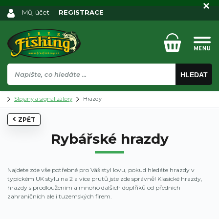
Můj účet
REGISTRACE
HLEDAT
Stojany a signalizátory
Hrazdy
ZPĚT
Rybářské hrazdy
Najdete zde vše potřebné pro Váš styl lovu, pokud hledáte hrazdy v
typickém UK stylu na 2 a více prutů jste zde správně! Klasické hrazdy,
hrazdy s prodloužením a mnoho dalších doplňků od předních
zahraničních ale i tuzemských firem.