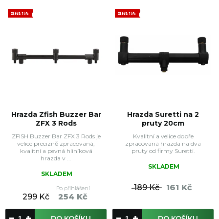
SLEVA 15%
SLEVA 15%
Hrazda Zfish Buzzer Bar
Hrazda Suretti na 2
ZFX 3 Rods
pruty 20cm
ZFISH Buzzer Bar ZFX 3 Rods je
Kvalitní a velice dobře
velice precizně zpracovaná,
zpracovaná hrazda na dva
kvalitní a pevná hliníková
pruty od firmy Suretti.
hrazda v ...
SKLADEM
SKLADEM
189 Kč
161 Kč
Po přihlášení
299 Kč
254 Kč
DO KOŠÍKU
DO KOŠÍKU