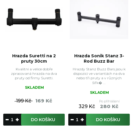
Hrazda Suretti na 2
Hrazda Sonik Stanz 3-
pruty 30cm
Rod Buzz Bar
Kvalitní a velice dobře
Hrazdy Stanz Buzz Bars jsou k
zpracovaná hrazda na dva
dispozici ve variantách na dva
pruty od firmy Suretti.
nebo tři pruty a v různých
šířk� ...
SKLADEM
SKLADEM
199 Kč
169 Kč
Po přihlášení
329 Kč
280 Kč
DO KOŠÍKU
DO KOŠÍKU