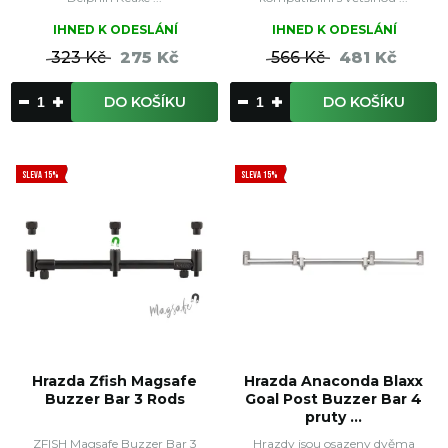
IHNED K ODESLÁNÍ
IHNED K ODESLÁNÍ
323 Kč
275 Kč
566 Kč
481 Kč
DO KOŠÍKU
DO KOŠÍKU
SLEVA 15%
SLEVA 15%
Hrazda Zfish Magsafe
Hrazda Anaconda Blaxx
Buzzer Bar 3 Rods
Goal Post Buzzer Bar 4
pruty ...
ZFISH Magsafe Buzzer Bar 3
Hrazdy jsou osazeny dvěma