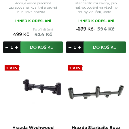
Rods je velice precizně
standardními závity, pro
zpracovaná, kvalitní a pevná
našroubování na všechny
hliníková hrazda ...
druhy vidliček, které ...
IHNED K ODESLÁNÍ
IHNED K ODESLÁNÍ
699 Kč
594 Kč
Po přihlášení
499 Kč
424 Kč
DO KOŠÍKU
DO KOŠÍKU
SLEVA 15%
SLEVA 15%
Hrazda Wychwood
Hrazda Starbaits Buzz