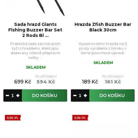
Sada hrazd Giants
Hrazda Zfish Buzzer Bar
Fishing Buzzer Bar Set
Black 30cm
2 Rods Bl ...
Praktická sada zavrtávacích
Vysoce kvalitní hrazda na 3
tyčí s hrazdami, které jsou
pruty vyrobená z hliníku v
dodávány včetně přepravní
černé povrchové úpravě.
tašky ...
SKLADEM
SKLADEM
Po přihlášení
Po přihlášení
699 Kč
594 Kč
189 Kč
161 Kč
DO KOŠÍKU
DO KOŠÍKU
SLEVA 15%
SLEVA 15%