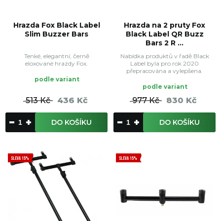
Hrazda Fox Black Label
Hrazda na 2 pruty Fox
Slim Buzzer Bars
Black Label QR Buzz
Bars 2 R ...
Tenké, elegantní, černě
Nabídka produktů v řadě Black
eloxované hrazdy Fox.
Label byla pro rok 2020
přepracována a vylepšena.
podle variant
podle variant
513 Kč
436 Kč
977 Kč
830 Kč
DO KOŠÍKU
DO KOŠÍKU
SLEVA 15%
SLEVA 15%