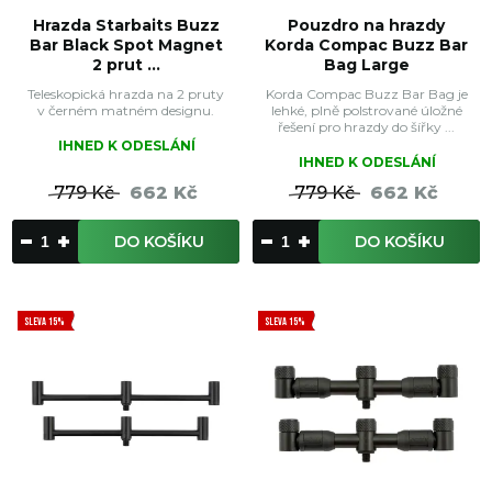
Hrazda Starbaits Buzz
Pouzdro na hrazdy
Bar Black Spot Magnet
Korda Compac Buzz Bar
2 prut ...
Bag Large
Teleskopická hrazda na 2 pruty
Korda Compac Buzz Bar Bag je
v černém matném designu.
lehké, plně polstrované úložné
řešení pro hrazdy do šířky ...
IHNED K ODESLÁNÍ
IHNED K ODESLÁNÍ
779 Kč
662 Kč
779 Kč
662 Kč
DO KOŠÍKU
DO KOŠÍKU
SLEVA 15%
SLEVA 15%