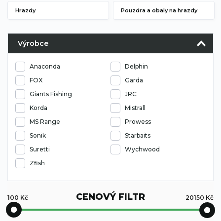
Hrazdy
Pouzdra a obaly na hrazdy
Výrobce
Anaconda
Delphin
FOX
Garda
Giants Fishing
JRC
Korda
Mistrall
MS Range
Prowess
Sonik
Starbaits
Suretti
Wychwood
Zfish
CENOVÝ FILTR
100
Kč
20150
Kč