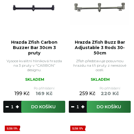
Hrazda Zfish Carbon
Hrazda Zfish Buzz Bar
Buzzer Bar 30cm 3
Adjustable 3 Rods 30-
pruty
50cm
Vysoce kvalitní hliníková hrazda
Zfish představuje posuvnou
na 3 pruty v “CARBON”
hrazdu na tři pruty z nerezové
designu.
oceli.
SKLADEM
SKLADEM
Po přihlášení
Po přihlášení
199 Kč
169 Kč
259 Kč
220 Kč
DO KOŠÍKU
DO KOŠÍKU
SLEVA 15%
SLEVA 15%