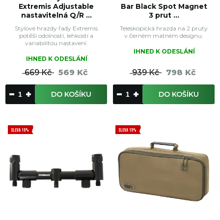
Extremis Adjustable
Bar Black Spot Magnet
nastavitelná Q/R ...
3 prut ...
Stylové hrazdy řady Extremis
Teleskopická hrazda na 2 pruty
potěší odolností, lehkostí a
v černém matném designu.
variabilitou nastavení.
IHNED K ODESLÁNÍ
IHNED K ODESLÁNÍ
669 Kč
569 Kč
939 Kč
798 Kč
DO KOŠÍKU
DO KOŠÍKU
SLEVA 15%
SLEVA 15%