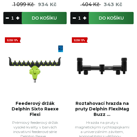
1 099 Kč
934 Kč
404 Kč
343 Kč
DO KOŠÍKU
DO KOŠÍKU
SLEVA 15%
SLEVA 15%
Feederový držák
Roztahovací hrazda na
Delphin Sixto Raexe
pruty Delphin FlexiMag
Flexi
Buzz ...
Prémiový feederový držák
Hrazda na pruty s
vysoké kvality v barvách
magnetickými rychlospojkami
inovativní feederové série
a univerzálním závitem,
Delphin Reaxe ...
kompatibilní s většinou ...