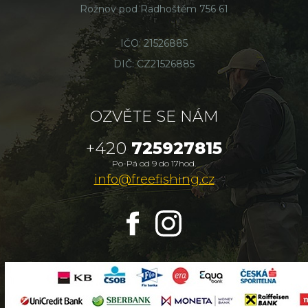
Rožnov pod Radhoštěm 756 61
IČO: 21526885
DIČ: CZ21526885
OZVĚTE SE NÁM
+420
725927815
Po-Pá od 9 do 17hod.
info@freefishing.cz