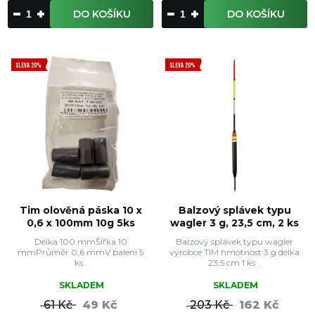
DO KOŠÍKU
DO KOŠÍKU
SLEVA 20%
SLEVA 20%
Tim olověná páska 10 x
Balzový splávek typu
0,6 x 100mm 10g 5ks
wagler 3 g, 23,5 cm, 2 ks
Délka 100 mmŠířka 10
Balzový splávek typu wagler
mmPrůměr 0,6 mmV balení 5
výrobce TIM hmotnost 3 g délka
ks .
23,5 cm 1 ks .
SKLADEM
SKLADEM
61 Kč
49 Kč
203 Kč
162 Kč