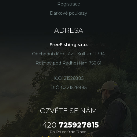
Registrace
Dárkové poukazy
ADRESA
FreeFishing s.r.o.
Obchodní dům Láz - Kulturní 1794
Rožnov pod Radhoštěm 756 61
IČO: 21526885
DIČ: CZ21526885
OZVĚTE SE NÁM
+420
725927815
Po-Pá od 9 do 17hod.