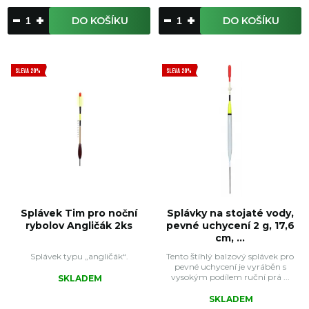
DO KOŠÍKU
DO KOŠÍKU
SLEVA 20%
SLEVA 20%
Splávek Tim pro noční
Splávky na stojaté vody,
rybolov Angličák 2ks
pevné uchycení 2 g, 17,6
cm, ...
Splávek typu „angličák“.
Tento štíhlý balzový splávek pro
pevné uchycení je vyráběn s
vysokým podílem ruční prá ...
SKLADEM
SKLADEM