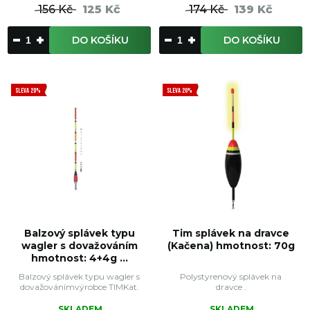
156 Kč
125 Kč
174 Kč
139 Kč
DO KOŠÍKU
DO KOŠÍKU
SLEVA 20%
SLEVA 20%
Balzový splávek typu
Tim splávek na dravce
wagler s dovažováním
(Kačena) hmotnost: 70g
hmotnost: 4+4g ...
Balzový splávek typu wagler s
Polystyrenový splávek na
dovažovánímvýrobce TIMKat.
dravce .
SKLADEM
SKLADEM