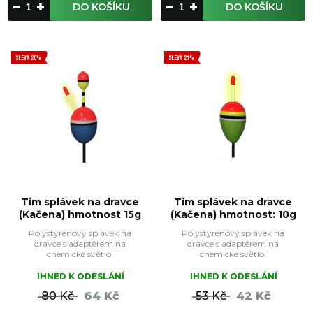
DO KOŠÍKU
DO KOŠÍKU
SLEVA 20%
SLEVA 21%
Tim splávek na dravce
Tim splávek na dravce
(Kačena) hmotnost 15g
(Kačena) hmotnost: 10g
Polystyrenový splávek na
Polystyrenový splávek na
dravce s adaptérem na
dravce s adaptérem na
chemické světlo.
chemické světlo.
IHNED K ODESLÁNÍ
IHNED K ODESLÁNÍ
80 Kč
64 Kč
53 Kč
42 Kč