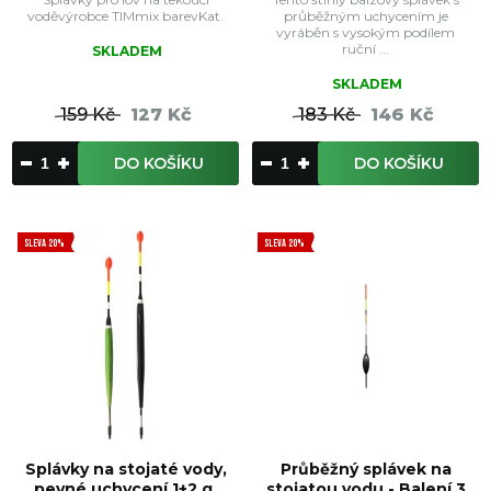
voděvýrobce TIMmix barevKat.
průběžným uchycením je
vyráběn s vysokým podílem
ruční ...
SKLADEM
SKLADEM
159 Kč
127 Kč
183 Kč
146 Kč
DO KOŠÍKU
DO KOŠÍKU
SLEVA 20%
SLEVA 20%
Splávky na stojaté vody,
Průběžný splávek na
pevné uchycení 1+2 g,
stojatou vodu - Balení 3