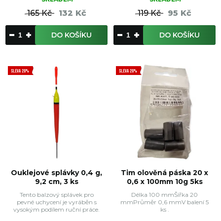
165 Kč
132 Kč
119 Kč
95 Kč
DO KOŠÍKU
DO KOŠÍKU
SLEVA 20%
SLEVA 20%
Ouklejové splávky 0,4 g,
Tim olověná páska 20 x
9,2 cm, 3 ks
0,6 x 100mm 10g 5ks
Tento balzový splávek pro
Délka 100 mmŠířka 20
pevné uchycení je vyráběn s
mmPrůměr 0,6 mmV balení 5
vysokým podílem ruční práce.
ks .