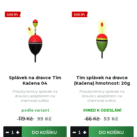
SLEVA 20%
SLEVA 20%
Splávek na dravce Tim
Tim splávek na dravce
Kačena 04
(Kačena) hmotnost: 20g
Polystyrenový splávek na
Polystyrenový splávek na
dravce s adaptérem na
dravce s adaptérem na
chemické světlo.
chemické světlo.
podle variant
IHNED K ODESLÁNÍ
119 Kč
95 Kč
66 Kč
53 Kč
DO KOŠÍKU
DO KOŠÍKU