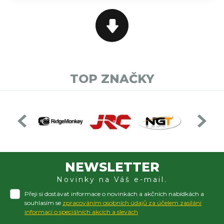
TOP ZNAČKY
NEWSLETTER
Novinky na Váš e-mail.
Přeji si dostávat informace o novinkách a akčních nabídkách a
souhlasím se
zpracováním osobních údajů za účelem zasílání
informací o speciálních akcích a slevách