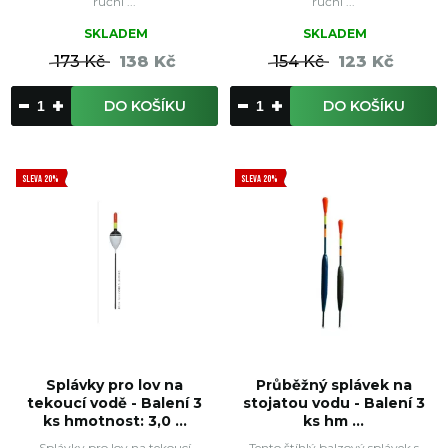
ruční ...
ruční ...
SKLADEM
SKLADEM
173 Kč
138 Kč
154 Kč
123 Kč
DO KOŠÍKU
DO KOŠÍKU
SLEVA 20%
SLEVA 20%
Splávky pro lov na
Průběžný splávek na
tekoucí vodě - Balení 3
stojatou vodu - Balení 3
ks hmotnost: 3,0 ...
ks hm ...
Splávky pro lov na tekoucí
Tento štíhlý balzový splávek s