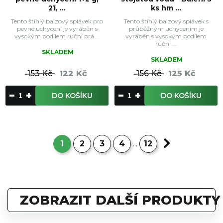
21, ...
ks hm ...
Tento štíhlý balzový splávek pro
Tento štíhlý balzový splávek s
pevné uchycení je vyráběn s
průběžným uchycením je
vysokým podílem ruční prá ...
vyráběn s vysokým podílem
ruční ...
SKLADEM
SKLADEM
153 Kč
122 Kč
156 Kč
125 Kč
DO KOŠÍKU
DO KOŠÍKU
1
2
3
4
12
...
ZOBRAZIT DALŠÍ PRODUKTY