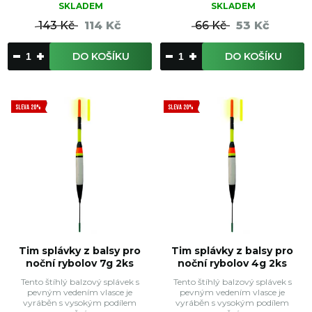
SKLADEM
SKLADEM
143 Kč
114 Kč
66 Kč
53 Kč
DO KOŠÍKU
DO KOŠÍKU
SLEVA 20%
SLEVA 20%
Tim splávky z balsy pro
Tim splávky z balsy pro
noční rybolov 7g 2ks
noční rybolov 4g 2ks
Tento štíhlý balzový splávek s
Tento štíhlý balzový splávek s
pevným vedením vlasce je
pevným vedením vlasce je
vyráběn s vysokým podílem
vyráběn s vysokým podílem