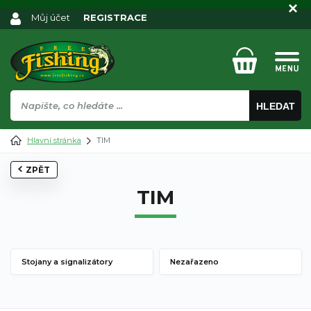
Můj účet
REGISTRACE
HLEDAT
Hlavní stránka
TIM
ZPĚT
TIM
Stojany a signalizátory
Nezařazeno