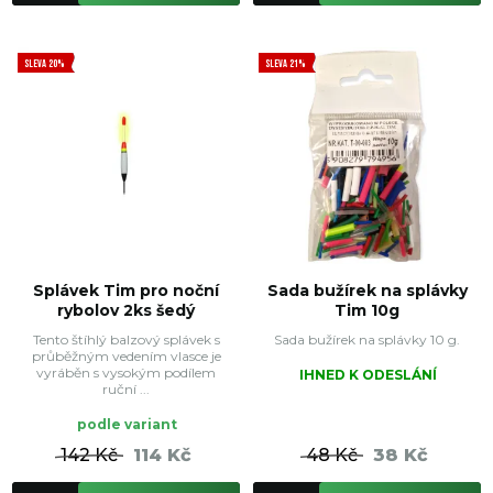
SLEVA 20%
SLEVA 21%
Splávek Tim pro noční
Sada bužírek na splávky
rybolov 2ks šedý
Tim 10g
Tento štíhlý balzový splávek s
Sada bužírek na splávky 10 g.
průběžným vedením vlasce je
vyráběn s vysokým podílem
IHNED K ODESLÁNÍ
ruční ...
podle variant
142 Kč
114 Kč
48 Kč
38 Kč