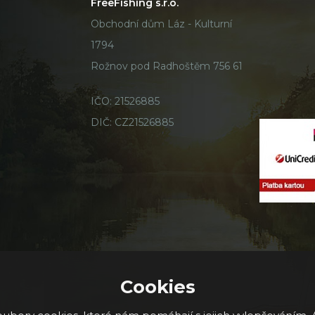
FreeFishing s.r.o.
Obchodní dům Láz - Kulturní
1794
Rožnov pod Radhoštěm 756 61
IČO: 21526885
DIČ: CZ21526885
Cookies