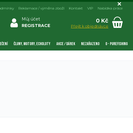
odmínky
Reklamace / výměna zboží
Kontakt
VIP
Nabídka práce
Můj účet
0 Kč
REGISTRACE
Přejít k objednávce
EČENÍ
ČLUNY, MOTORY, ECHOLOTY
AKCE / DÁREK
NEZAŘAZENO
0 - PUREFISHING