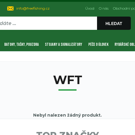
info@freefishing.cz
Úvod
O nás
Obchodní p
HLEDAT
BATOHY, TAŠKY, POUZDRA
STOJANY A SIGNALIZÁTORY
PÉČE O ÚLOVEK
RYBÁŘSKÉ OBL
WFT
Nebyl nalezen žádný produkt.