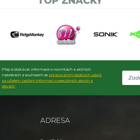
TOP ZNAČKY
Přeji si dostávat informace o novinkách a akčních
nabídkách a souhlasím se
zpracováním osobních údajů
za účelem zasílání informací o speciálních akcích a
slevách
ADRESA