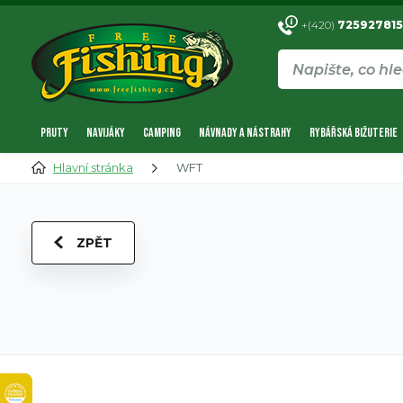
+(420)
725927815
PRUTY
NAVIJÁKY
CAMPING
NÁVNADY A NÁSTRAHY
RYBÁŘSKÁ BIŽUTERIE
Hlavní stránka
WFT
ZPĚT