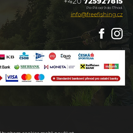
+420
725927815
Po-Pá od 9 do 17hod.
info@freefishing.cz