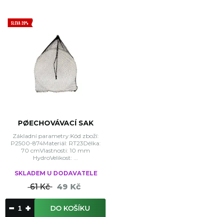
SLEVA 20%
PØECHOVÁVACÍ SAK
Základní parametry:Kód zboží:
P2500-874Materiál: RT23Délka:
70 cmVlastnosti: 10 mm
HydroVelikost: ...
SKLADEM U DODAVATELE
61 Kč
49 Kč
DO KOŠÍKU