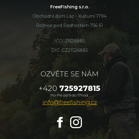
FreeFishing s.r.o.
Obchodní dům Láz - Kulturní 1794
Rožnov pod Radhoštěm 756 61
IČO: 21526885
DIČ: CZ21526885
OZVĚTE SE NÁM
+420
725927815
Po-Pá od 9 do 17hod.
info@freefishing.cz