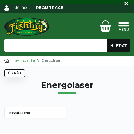
Můj účet
REGISTRACE
HLEDAT
Hlavní stránka
Energolaser
ZPĚT
Energolaser
Nezařazeno