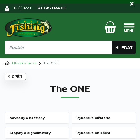
Můj účet
REGISTRACE
HLEDAT
Hlavní stránka
The ONE
ZPĚT
The ONE
Návnady a nástrahy
Rybářská bižuterie
Stojany a signalizátory
Rybářské oblečení