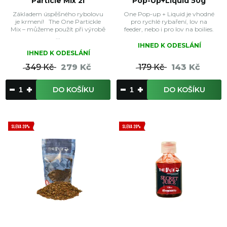
Particle Mix 2l
Pop-Up+Liquid 50g
Základem úspěšného rybolovu
One Pop-up + Liquid je vhodné
je krmení! The One Partickle
pro rychlé rybaření, lov na
Mix – můžeme použít při výrobě
feeder, nebo i pro lov na boilies.
...
IHNED K ODESLÁNÍ
IHNED K ODESLÁNÍ
349 Kč
279 Kč
179 Kč
143 Kč
DO KOŠÍKU
DO KOŠÍKU
SLEVA 20%
SLEVA 20%