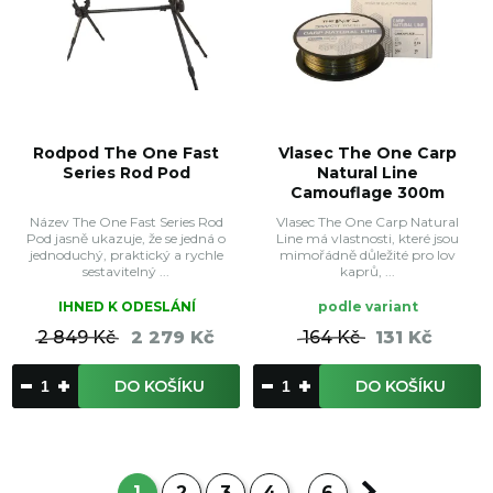
Rodpod The One Fast
Vlasec The One Carp
Series Rod Pod
Natural Line
Camouflage 300m
Název The One Fast Series Rod
Vlasec The One Carp Natural
Pod jasně ukazuje, že se jedná o
Line má vlastnosti, které jsou
jednoduchý, praktický a rychle
mimořádně důležité pro lov
sestavitelný ...
kaprů, ...
IHNED K ODESLÁNÍ
podle variant
2 849 Kč
2 279 Kč
164 Kč
131 Kč
DO KOŠÍKU
DO KOŠÍKU
1
2
3
4
6