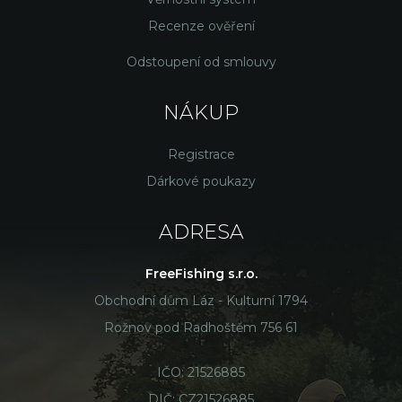
Recenze ověření
Odstoupení od smlouvy
NÁKUP
Registrace
Dárkové poukazy
ADRESA
FreeFishing s.r.o.
Obchodní dům Láz - Kulturní 1794
Rožnov pod Radhoštěm 756 61
IČO: 21526885
DIČ: CZ21526885