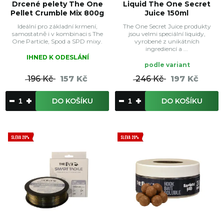
Drcené pelety The One
Liquid The One Secret
Pellet Crumble Mix 800g
Juice 150ml
Ideální pro základní krmení,
The One Secret Juice produkty
samostatně i v kombinaci s The
jsou velmi speciální liquidy,
One Particle, Spod a SPD mixy.
vyrobené z unikátních
ingrediencí a ...
IHNED K ODESLÁNÍ
podle variant
196 Kč
157 Kč
246 Kč
197 Kč
DO KOŠÍKU
DO KOŠÍKU
SLEVA 20%
SLEVA 20%