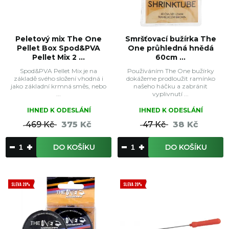
Peletový mix The One
Smršťovací bužírka The
Pellet Box Spod&PVA
One průhledná hnědá
Pellet Mix 2 ...
60cm ...
Spod&PVA Pellet Mix je na
Používáním The One bužírky
základě svého složení vhodná i
dokážeme prodloužit ramínko
jako základní krmná směs, nebo
našeho háčku a zabránit
...
vyplivnutí ...
IHNED K ODESLÁNÍ
IHNED K ODESLÁNÍ
469 Kč
375 Kč
47 Kč
38 Kč
DO KOŠÍKU
DO KOŠÍKU
SLEVA 20%
SLEVA 20%