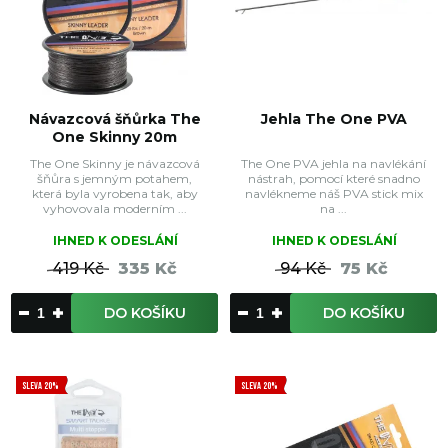
Návazcová šňůrka The
Jehla The One PVA
One Skinny 20m
The One Skinny je návazcová
The One PVA jehla na navlékání
šňůra s jemným potahem,
nástrah, pomocí které snadno
která byla vyrobena tak, aby
navlékneme náš PVA stick mix
vyhovovala moderním ...
na ...
IHNED K ODESLÁNÍ
IHNED K ODESLÁNÍ
419 Kč
335 Kč
94 Kč
75 Kč
DO KOŠÍKU
DO KOŠÍKU
SLEVA 20%
SLEVA 20%