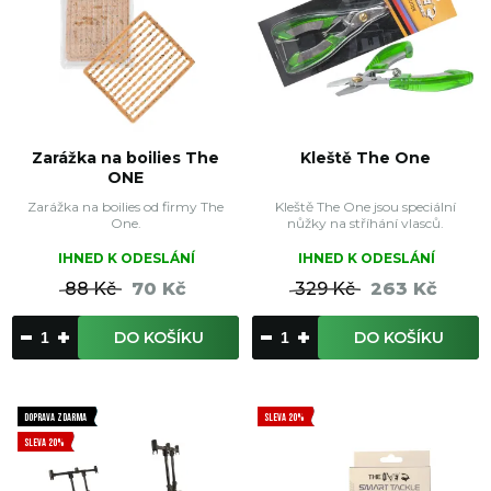
Zarážka na boilies The
Kleště The One
ONE
Zarážka na boilies od firmy The
Kleště The One jsou speciální
One.
nůžky na stříhání vlasců.
IHNED K ODESLÁNÍ
IHNED K ODESLÁNÍ
88 Kč
70 Kč
329 Kč
263 Kč
DO KOŠÍKU
DO KOŠÍKU
DOPRAVA ZDARMA
SLEVA 20%
SLEVA 20%