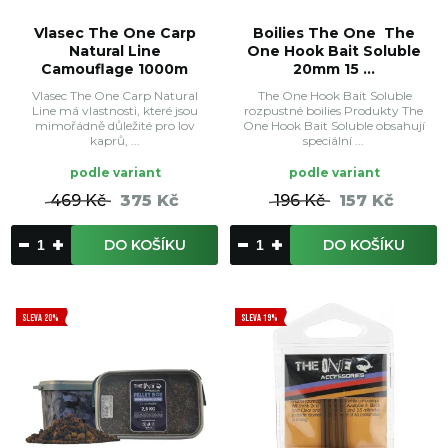
Vlasec The One Carp
Boilies The One The
Natural Line
One Hook Bait Soluble
Camouflage 1000m
20mm 15 ...
Vlasec The One Carp Natural
The One Hook Bait Soluble
Line má vlastnosti, které jsou
rozpustné boilies Produkty The
mimořádně důležité pro lov
One Hook Bait Soluble obsahují
kaprů, ...
speciální ...
podle variant
podle variant
469 Kč
375 Kč
196 Kč
157 Kč
DO KOŠÍKU
DO KOŠÍKU
SLEVA 20%
SLEVA 19%