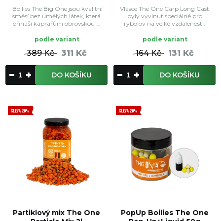
Boilies The Big One jsou kvalitní
Vlasce The One Carp Long Cast
směsí bez umělých látek, která
byly vyvinut speciálně pro
přináší kaprařům obrovskou ...
rybolov na velké vzdálenosti.
podle variant
podle variant
389 Kč
311 Kč
164 Kč
131 Kč
DO KOŠÍKU
DO KOŠÍKU
SLEVA 20%
SLEVA 20%
Partiklový mix The One
PopUp Boilies The One