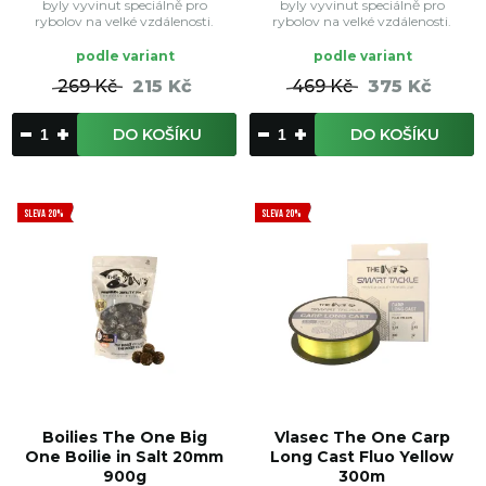
byly vyvinut speciálně pro
byly vyvinut speciálně pro
rybolov na velké vzdálenosti.
rybolov na velké vzdálenosti.
podle variant
podle variant
269 Kč
215 Kč
469 Kč
375 Kč
DO KOŠÍKU
DO KOŠÍKU
SLEVA 20%
SLEVA 20%
Boilies The One Big
Vlasec The One Carp
One Boilie in Salt 20mm
Long Cast Fluo Yellow
900g
300m