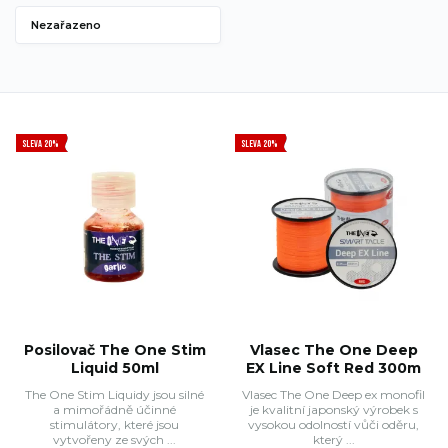
Nezařazeno
SLEVA 20%
SLEVA 20%
Posilovač The One Stim
Vlasec The One Deep
Liquid 50ml
EX Line Soft Red 300m
The One Stim Liquidy jsou silné
Vlasec The One Deep ex monofil
a mimořádně účinné
je kvalitní japonský výrobek s
stimulátory, které jsou
vysokou odolností vůči oděru,
vytvořeny ze svých ...
který ...