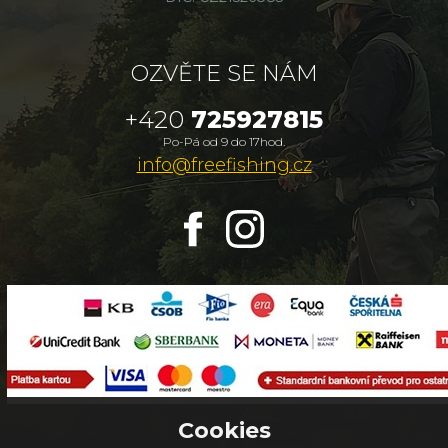
OZVĚTE SE NÁM
+420
725927815
Po-Pá od 9 do 17hod.
info@freefishing.cz
Cookies