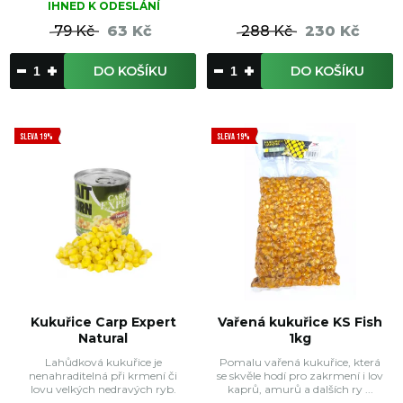
IHNED K ODESLÁNÍ
79 Kč
63 Kč
288 Kč
230 Kč
DO KOŠÍKU
DO KOŠÍKU
SLEVA 19%
SLEVA 19%
Kukuřice Carp Expert
Vařená kukuřice KS Fish
Natural
1kg
Lahůdková kukuřice je
Pomalu vařená kukuřice, která
nenahraditelná při krmení či
se skvěle hodí pro zakrmení i lov
lovu velkých nedravých ryb.
kaprů, amurů a dalších ry ...