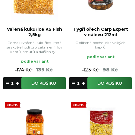
Vařená kukuřice KS Fish
Tygří ořech Carp Expert
2,5kg
v nálevu 212ml
Pomalu vařená kukuřice, která
Oblíbená pochoutka velkých
se skvěle hodí pro zakrmení i lov
kaprů.
kaprů, amurů a dalších ry ...
podle variant
podle variant
174 Kč
139 Kč
123 Kč
98 Kč
DO KOŠÍKU
DO KOŠÍKU
SLEVA 20%
SLEVA 20%