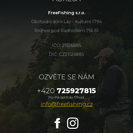
FreeFishing s.r.o.
Obchodní dům Láz - Kulturní 1794
Rožnov pod Radhoštěm 756 61
IČO: 21526885
DIČ: CZ21526885
OZVĚTE SE NÁM
+420
725927815
Po-Pá od 9 do 17hod.
info@freefishing.cz