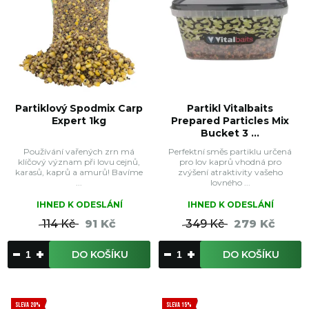
Partiklový Spodmix Carp
Partikl Vitalbaits
Expert 1kg
Prepared Particles Mix
Bucket 3 ...
Používání vařených zrn má
Perfektní směs partiklu určená
klíčový význam při lovu cejnů,
pro lov kaprů vhodná pro
karasů, kaprů a amurů! Bavíme
zvýšení atraktivity vašeho
...
lovného ...
IHNED K ODESLÁNÍ
IHNED K ODESLÁNÍ
114 Kč
91 Kč
349 Kč
279 Kč
DO KOŠÍKU
DO KOŠÍKU
SLEVA 20%
SLEVA 15%