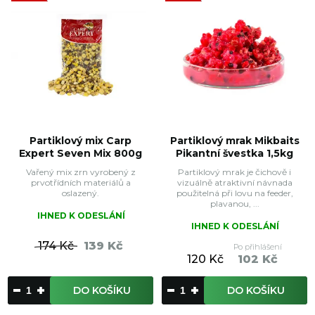
Partiklový mix Carp
Partiklový mrak Mikbaits
Expert Seven Mix 800g
Pikantní švestka 1,5kg
Vařený mix zrn vyrobený z
Partiklový mrak je čichově i
prvotřídních materiálů a
vizuálně atraktivní návnada
oslazený.
použitelná při lovu na feeder,
plavanou, ...
IHNED K ODESLÁNÍ
IHNED K ODESLÁNÍ
174 Kč
139 Kč
Po přihlášení
120 Kč
102 Kč
DO KOŠÍKU
DO KOŠÍKU