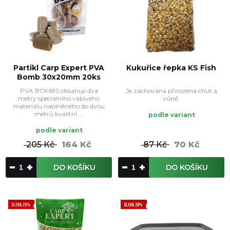
Partikl Carp Expert PVA
Kukuřice řepka KS Fish
Bomb 30x20mm 20ks
PVA BOMBS obsahují dva
Je zachována přirozená chut a
metry speciálního vábivého
vůně.
materiálu naplněného do dvou
metrů kvalitní ...
podle variant
podle variant
205 Kč
164 Kč
87 Kč
70 Kč
DO KOŠÍKU
DO KOŠÍKU
SLEVA 20%
SLEVA 20%