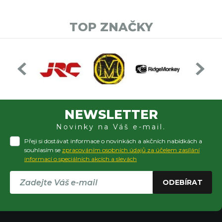
TOP ZNAČKY
NEWSLETTER
Novinky na Váš e-mail.
Přeji si dostávat informace o novinkách a akčních nabídkách a
souhlasím se
zpracováním osobních údajů za účelem zasílání
informací o speciálních akcích a slevách
ODEBÍRAT