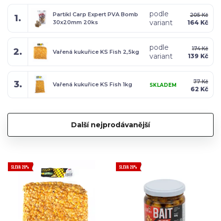
podle
Partikl Carp Expert PVA Bomb
205 Kč
1.
variant
30x20mm 20ks
164 Kč
podle
174 Kč
2.
Vařená kukuřice KS Fish 2,5kg
variant
139 Kč
77 Kč
3.
Vařená kukuřice KS Fish 1kg
SKLADEM
62 Kč
Další nejprodávanější
SLEVA 20%
SLEVA 20%