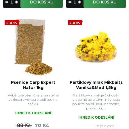
DO KOŠÍKU
DO KOŠÍKU
SLEVA 20%
SLEVA 15%
Pšenice Carp Expert
Partiklový mrak Mikbaits
Natur 1kg
Vanilka&Med 1,5kg
Výběrové pšeničné zrna stejné
Partiklový mrak je čichově i
velikosti s velkou stabilitou na
vizuálně atraktivní návnada
háčku.
použitelná při lovu na feeder,
plavanou, ...
IHNED K ODESLÁNÍ
IHNED K ODESLÁNÍ
88 Kč
70 Kč
Po přihlášení