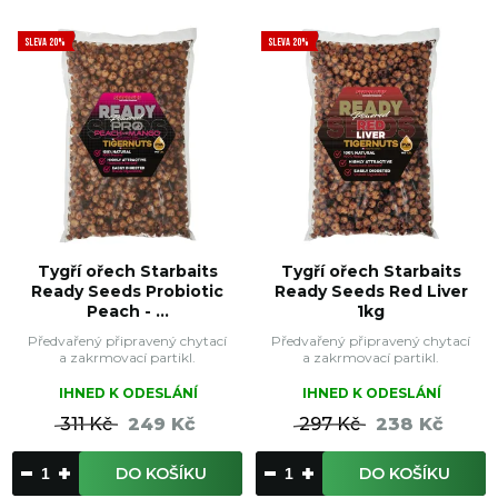
SLEVA 20%
SLEVA 20%
Tygří ořech Starbaits
Tygří ořech Starbaits
Ready Seeds Probiotic
Ready Seeds Red Liver
Peach - ...
1kg
Předvařený připravený chytací
Předvařený připravený chytací
a zakrmovací partikl.
a zakrmovací partikl.
IHNED K ODESLÁNÍ
IHNED K ODESLÁNÍ
311 Kč
249 Kč
297 Kč
238 Kč
DO KOŠÍKU
DO KOŠÍKU