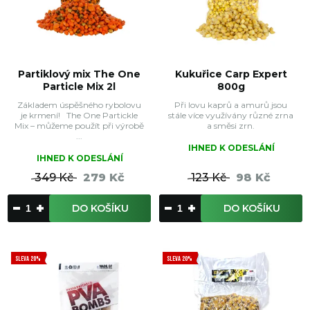
Partiklový mix The One
Kukuřice Carp Expert
Particle Mix 2l
800g
Základem úspěšného rybolovu
Při lovu kaprů a amurů jsou
je krmení! The One Partickle
stále více využívány různé zrna
Mix – můžeme použít při výrobě
a směsi zrn.
...
IHNED K ODESLÁNÍ
IHNED K ODESLÁNÍ
349 Kč
279 Kč
123 Kč
98 Kč
DO KOŠÍKU
DO KOŠÍKU
SLEVA 20%
SLEVA 20%