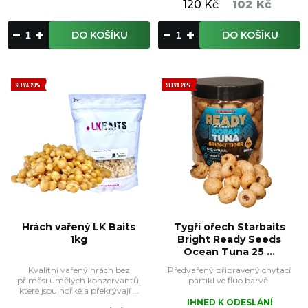
120 Kč
102 Kč
DO KOŠÍKU
DO KOŠÍKU
SLEVA 20%
SLEVA 20%
Hrách vařený LK Baits
Tygří ořech Starbaits
1kg
Bright Ready Seeds
Ocean Tuna 25 ...
Kvalitní vařený hrách bez
Předvařený připravený chytací
příměsí umělých konzervantů,
partikl ve fluo barvě.
které jsou hořké a překrývají ...
IHNED K ODESLÁNÍ