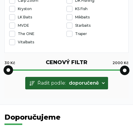
Carp Zoom
DK Fishing
Kryston
KS Fish
LK Baits
Mikbaits
MVDE
Starbaits
The ONE
Traper
Vitalbaits
CENOVÝ FILTR
30
Kč
2000
Kč
Řadit podle:
doporučeně
Doporučujeme