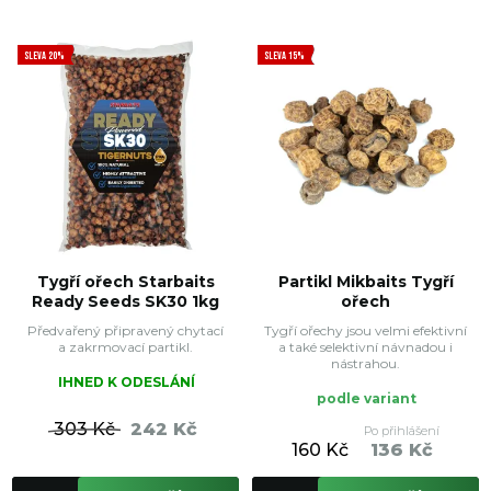
SLEVA 20%
SLEVA 15%
Tygří ořech Starbaits
Partikl Mikbaits Tygří
Ready Seeds SK30 1kg
ořech
Předvařený připravený chytací
Tygří ořechy jsou velmi efektivní
a zakrmovací partikl.
a také selektivní návnadou i
nástrahou.
IHNED K ODESLÁNÍ
podle variant
303 Kč
242 Kč
Po přihlášení
160 Kč
136 Kč