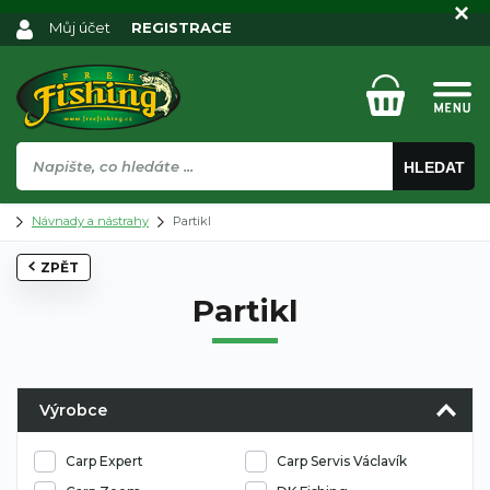
Můj účet
REGISTRACE
HLEDAT
Návnady a nástrahy
Partikl
ZPĚT
Partikl
Výrobce
Carp Expert
Carp Servis Václavík