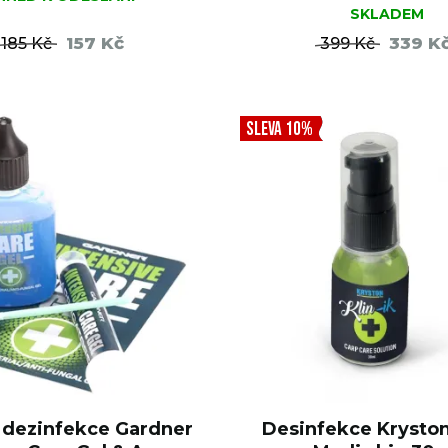
SKLADEM
157 Kč
339 K
185 Kč
399 Kč
DO KOŠÍKU
DO KO
SLEVA 10%
 dezinfekce Gardner
Desinfekce Kryston