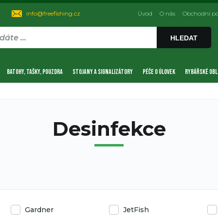
info@freefishing.cz
Úvod
O nás
Obchodní p
HLEDAT
BATOHY, TAŠKY, POUZDRA
STOJANY A SIGNALIZÁTORY
PÉČE O ÚLOVEK
RYBÁŘSKÉ OBL
Desinfekce
Gardner
JetFish