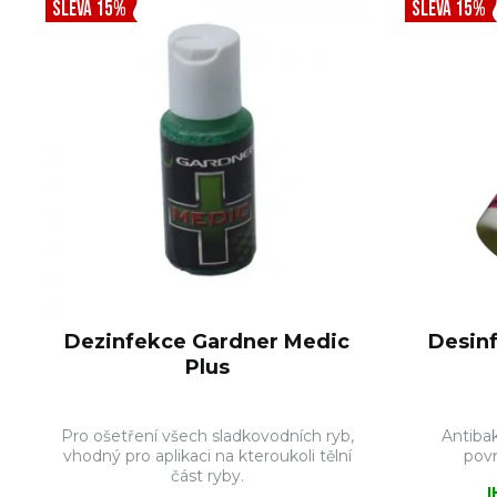
SLEVA 15%
SLEVA 15%
Dezinfekce Gardner Medic
Desinf
Plus
Pro ošetření všech sladkovodních ryb,
Antibak
vhodný pro aplikaci na kteroukoli tělní
povr
část ryby.