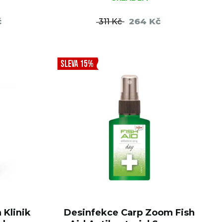
č
264 Kč
311 Kč
ŠÍKU
DO KOŠÍKU
SLEVA 15%
 Klinik
Desinfekce Carp Zoom Fish