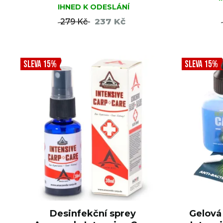
IHNED K ODESLÁNÍ
237 Kč
279 Kč
DO KOŠÍKU
SLEVA 15%
SLEVA 15%
Desinfekční sprey
Gelová