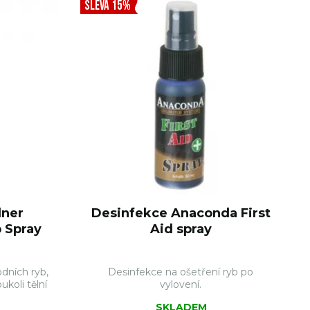
SLEVA 15%
dner
Desinfekce Anaconda First
p Spray
Aid spray
dních ryb,
Desinfekce na ošetření ryb po
ukoli tělní
vylovení.
SKLADEM