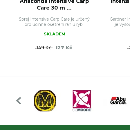
Anaconda Intensive Carp
Intensi
Care 30 m ...
Sprej Intensive Carp Care je určený
Gardner In
pro účinné ošetření ran u ryb.
je vyso
SKLADEM
127 Kč
149 Kč
DO KOŠÍKU