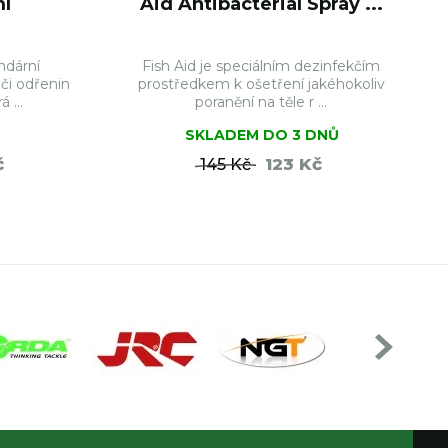
ml
Aid Antibacterial Spray ...
endární
Fish Aid je speciálním dezinfekčím
či odřenin
prostředkem k ošetření jakéhokoliv
 ...
poranění na těle r ...
SKLADEM DO 3 DNŮ
č
123 Kč
145 Kč
ŠÍKU
DO KOŠÍKU