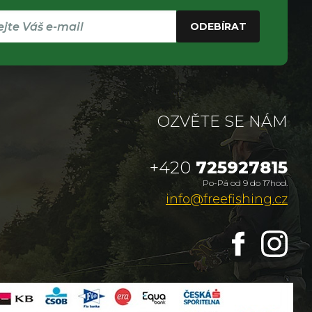
ODEBÍRAT
OZVĚTE SE NÁM
+420
725927815
Po-Pá od 9 do 17hod.
info@freefishing.cz