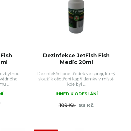
 Fish
Dezinfekce JetFish Fish
0ml
Medic 20ml
 nezbytnou
Dezinfekční prostředek ve spreji, který
ovědného
slouží k ošetření kapří tlamky v místě,
u ...
kde byl ...
NÍ
IHNED K ODESLÁNÍ
í
93 Kč
109 Kč
ŠÍKU
DO KOŠÍKU