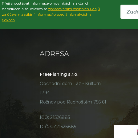
Přeji si dostávat informace o novinkách a akčních
nabídkách a souhlasím se
zpracováním osobních údajů
za účelem zasílání informací o speciálních akcích a
slevách
ADRESA
FreeFishing s.r.o.
Obchodní dům Láz - Kulturní
1794
Rožnov pod Radhoštěm 756 61
IČO: 21526885
DIČ: CZ21526885