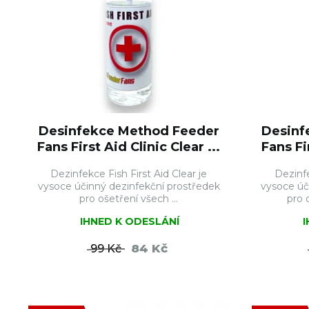
Desinfekce Method Feeder
Desinf
Fans First Aid Clinic Clear ...
Fans Fi
Dezinfekce Fish First Aid Clear je
Dezinfe
vysoce účinný dezinfekční prostředek
vysoce úč
pro ošetření všech ...
pro 
IHNED K ODESLÁNÍ
84 Kč
99 Kč
DO KOŠÍKU