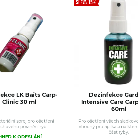
SLEVA 15%
ekce LK Baits Carp-
Dezinfekce Gar
Clinic 30 ml
Intensive Care Car
60ml
teriální sprej pro ošetření
Pro ošetření všech sladkovo
chového poranění ryb.
vhodný pro aplikaci na ktero
část ryby.
IHNED K ODESLÁNÍ