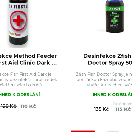
ekce Method Feeder
Desinfekce Zfish
rst Aid Clinic Dark ...
Doctor Spray 5
kce Fish First Aid Dark je
Zfish Fish Doctor Spray je
inný dezinfekční prostředek
pomůckou každého zodp
ošetření všech druhů ...
rybáře, který chce svém
IHNED K ODESLÁNÍ
IHNED K ODESLÁ
Po přihlášen
110 Kč
129 Kč
115 Kč
135 Kč
DO KOŠÍKU
DO KO