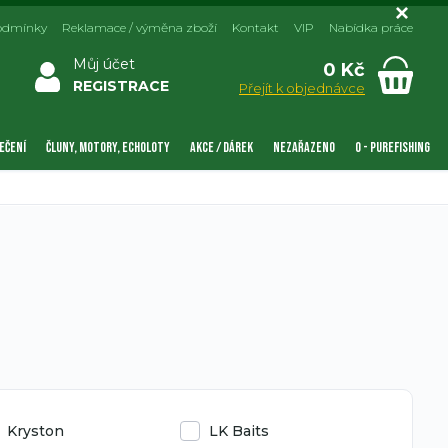
odmínky
Reklamace / výměna zboží
Kontakt
VIP
Nabídka práce
Můj účet
0 Kč
REGISTRACE
Přejít k objednávce
EČENÍ
ČLUNY, MOTORY, ECHOLOTY
AKCE / DÁREK
NEZAŘAZENO
0 - PUREFISHING
Kryston
LK Baits