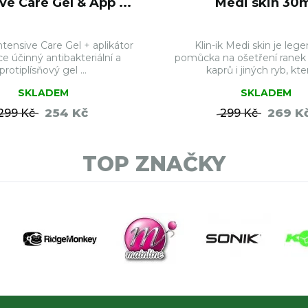
ve Care Gel & App ...
Medi skin 30
tensive Care Gel + aplikátor
Klin-ik Medi skin je leg
ce účinný antibakteriální a
pomůcka na ošetření ranek 
protiplísňový gel ...
kaprů i jiných ryb, která
SKLADEM
SKLADEM
254 Kč
269 K
299 Kč
299 Kč
DO KOŠÍKU
DO KO
TOP ZNAČKY