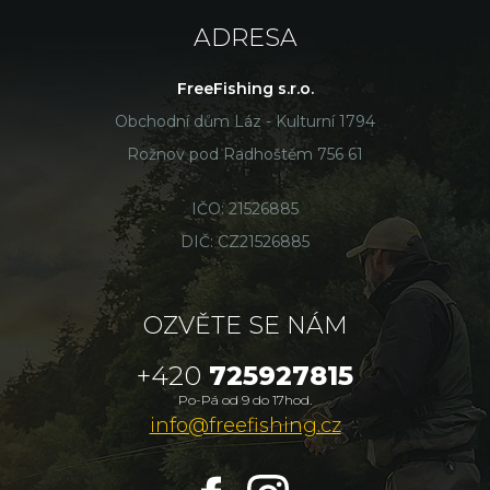
ADRESA
FreeFishing s.r.o.
Obchodní dům Láz - Kulturní 1794
Rožnov pod Radhoštěm 756 61
IČO: 21526885
DIČ: CZ21526885
OZVĚTE SE NÁM
+420
725927815
Po-Pá od 9 do 17hod.
info@freefishing.cz