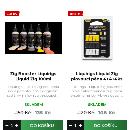
SLEVA 10%
SLEVA 10%
Zig Booster Liquirigs
Liquirigs Liquid Zig
Liquid Zig 100ml
plovoucí pěna 4+4+4ks
Liquirigs – Liquid Zig jsou zcela
Liquirigs – Liquid Zig jsou zcela
nové patentované a originální
nové patentované a originální
systémy na lov ryb ve sloupci ...
systémy na lov ryb ve sloupci ...
SKLADEM
SKLADEM
150 Kč
135 Kč
120 Kč
108 Kč
DO KOŠÍKU
DO KOŠÍKU