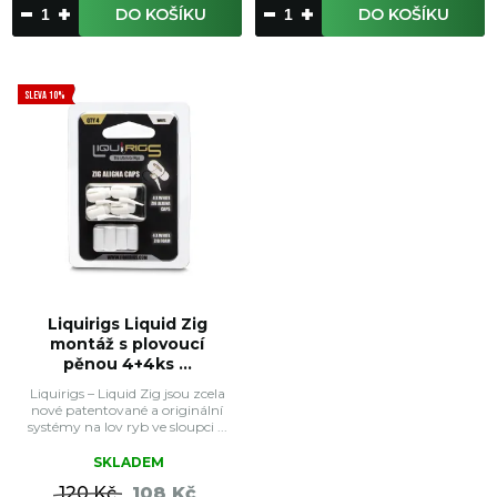
DO KOŠÍKU
DO KOŠÍKU
SLEVA 10%
Liquirigs Liquid Zig
montáž s plovoucí
pěnou 4+4ks ...
Liquirigs – Liquid Zig jsou zcela
nové patentované a originální
systémy na lov ryb ve sloupci ...
SKLADEM
120 Kč
108 Kč