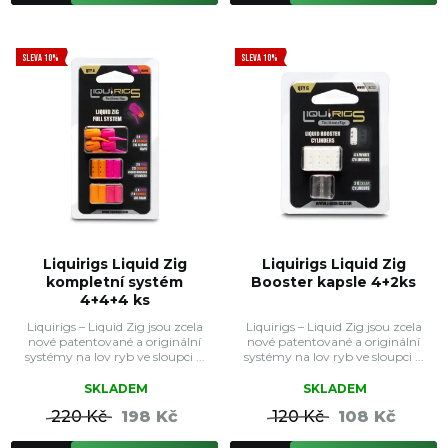
SLEVA 10%
SLEVA 10%
Liquirigs Liquid Zig
Liquirigs Liquid Zig
kompletní systém
Booster kapsle 4+2ks
4+4+4 ks
Liquirigs – Liquid Zig jsou zcela
Liquirigs – Liquid Zig jsou zcela
nové patentované a originální
nové patentované a originální
systémy na lov ryb ve sloupci ...
systémy na lov ryb ve sloupci ...
SKLADEM
SKLADEM
220 Kč
198 Kč
120 Kč
108 Kč