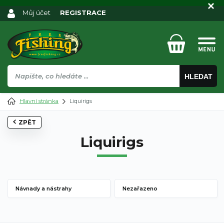
Můj účet
REGISTRACE
HLEDAT
Hlavní stránka
Liquirigs
ZPĚT
Liquirigs
Návnady a nástrahy
Nezařazeno