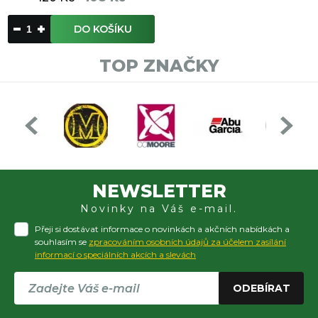
DO KOŠÍKU
TOP ZNAČKY
NEWSLETTER
Novinky na Váš e-mail.
Přeji si dostávat informace o novinkách a akčních nabídkách a
souhlasím se
zpracováním osobních údajů za účelem zasílání
informací o speciálních akcích a slevách
ODEBÍRAT