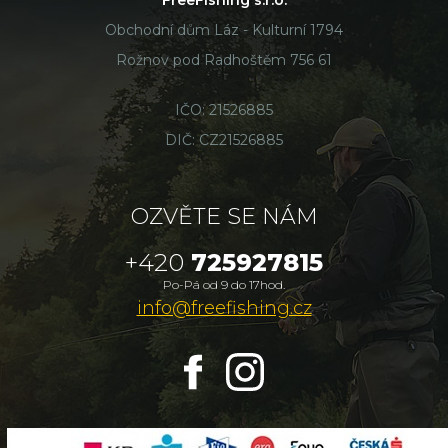
FreeFishing s.r.o.
Obchodní dům Láz - Kulturní 1794
Rožnov pod Radhoštěm 756 61
IČO: 21526885
DIČ: CZ21526885
OZVĚTE SE NÁM
+420
725927815
Po-Pá od 9 do 17hod.
info@freefishing.cz