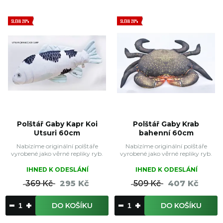
SLEVA 20%
SLEVA 20%
Polštář Gaby Kapr Koi
Polštář Gaby Krab
Utsuri 60cm
bahenní 60cm
Nabízíme originální polštáře
Nabízíme originální polštáře
vyrobené jako věrné repliky ryb.
vyrobené jako věrné repliky ryb.
IHNED K ODESLÁNÍ
IHNED K ODESLÁNÍ
369 Kč
295 Kč
509 Kč
407 Kč
DO KOŠÍKU
DO KOŠÍKU