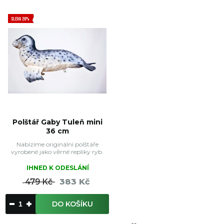
SLEVA 20%
Polštář Gaby Tuleň mini
36 cm
Nabízíme originální polštáře
vyrobené jako věrné repliky ryb.
IHNED K ODESLÁNÍ
479 Kč
383 Kč
DO KOŠÍKU