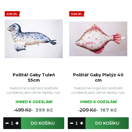
SLEVA 20%
SLEVA 20%
Polštář Gaby Tuleň
Polštář Gaby Platýz 40
55cm
cm
Nabízíme originální polštáře
Nabízíme originální polštáře
vyrobené jako věrné repliky ryb.
vyrobené jako věrné repliky ryb.
IHNED K ODESLÁNÍ
IHNED K ODESLÁNÍ
499 Kč
399 Kč
209 Kč
167 Kč
DO KOŠÍKU
DO KOŠÍKU