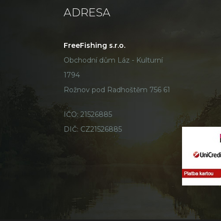
ADRESA
FreeFishing s.r.o.
Obchodní dům Láz - Kulturní
1794
Rožnov pod Radhoštěm 756 61
IČO: 21526885
DIČ: CZ21526885