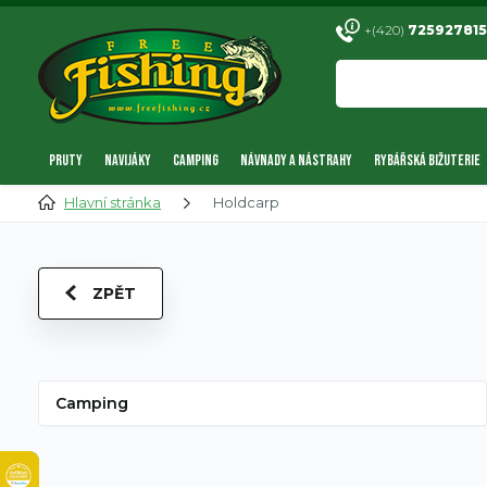
+(420)
725927815
PRUTY
NAVIJÁKY
CAMPING
NÁVNADY A NÁSTRAHY
RYBÁŘSKÁ BIŽUTERIE
Hlavní stránka
Holdcarp
ZPĚT
Camping