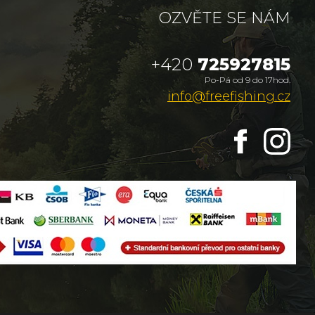
OZVĚTE SE NÁM
+420
725927815
Po-Pá od 9 do 17hod.
info@freefishing.cz