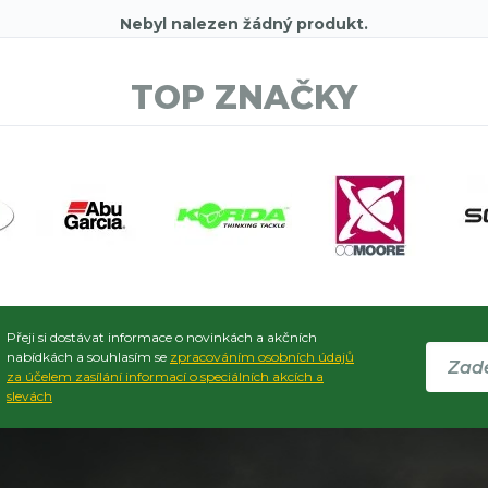
Nebyl nalezen žádný produkt.
TOP ZNAČKY
Přeji si dostávat informace o novinkách a akčních
nabídkách a souhlasím se
zpracováním osobních údajů
za účelem zasílání informací o speciálních akcích a
slevách