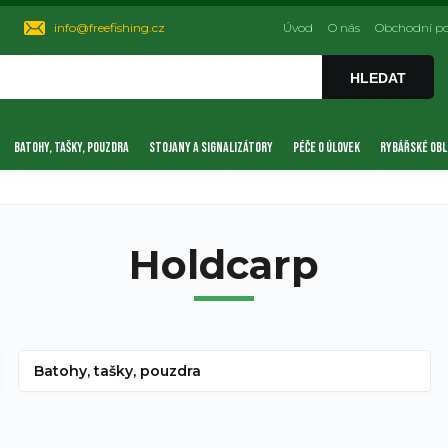
info@freefishing.cz
Úvod
O nás
Obchodní p
HLEDAT
BATOHY, TAŠKY, POUZDRA
STOJANY A SIGNALIZÁTORY
PÉČE O ÚLOVEK
RYBÁŘSKÉ OBL
Holdcarp
Batohy, tašky, pouzdra