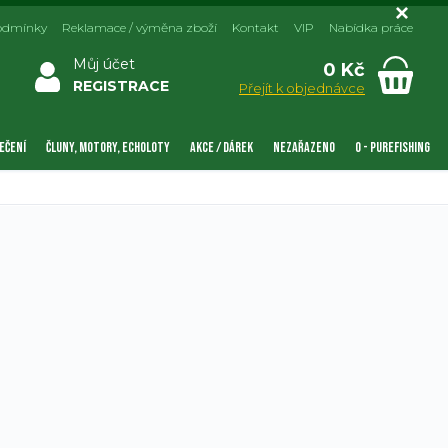
odmínky
Reklamace / výměna zboží
Kontakt
VIP
Nabídka práce
Můj účet
0 Kč
REGISTRACE
Přejít k objednávce
EČENÍ
ČLUNY, MOTORY, ECHOLOTY
AKCE / DÁREK
NEZAŘAZENO
0 - PUREFISHING