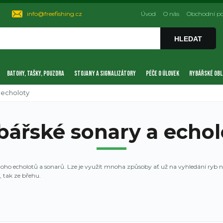
info@freefishing.cz
Úvod
O nás
Obchodní p
HLEDAT
BATOHY, TAŠKY, POUZDRA
STOJANY A SIGNALIZÁTORY
PÉČE O ÚLOVEK
RYBÁŘSKÉ OBL
 echoloty
bářské sonary a echol
ho echolotů a sonarů. Lze je využít mnoha způsoby ať už na vyhledání ryb ne
, tak ze břehu.