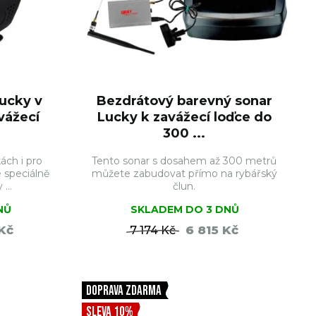
ucky v
Bezdrátový barevný sonar
vážecí
Lucky k zavážecí loďce do
300 ...
ách i pro
Tento sonar s dosahem až 300 metrů
e speciálně
můžete zabudovat přímo na rybářský
...
člun.
NŮ
SKLADEM DO 3 DNŮ
Kč
6 815 Kč
7 174 Kč
ŠÍKU
DO KOŠÍKU
DOPRAVA ZDARMA
SLEVA 10%