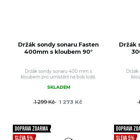
Držák sondy sonaru Fasten
Držák 
400mm s kloubem 90°
30
Držák sondy sonaru 400 mm s
Držák
kloubem pro umístění na bok lodě.
klo
SKLADEM
1 273 Kč
1 299 Kč
DO KOŠÍKU
DOPRAVA ZDARMA
DOPRAVA ZD
SLEVA 5%
SLEVA 5%