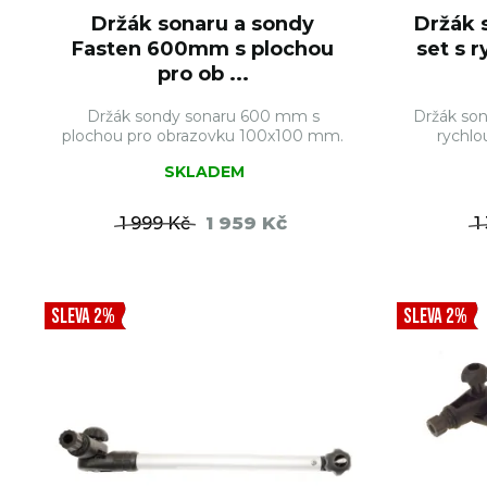
Držák sonaru a sondy
Držák 
Fasten 600mm s plochou
set s r
pro ob ...
Držák sondy sonaru 600 mm s
Držák so
plochou pro obrazovku 100x100 mm.
rychl
SKLADEM
1 959 Kč
1 999 Kč
1
DO KOŠÍKU
SLEVA 2%
SLEVA 2%