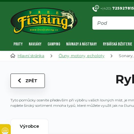
+(420)
725927815
PRUTY
NAVIJÁKY
CAMPING
NÁVNADY A NÁSTRAHY
RYBÁŘSKÁ BIŽUTERIE
Hlavní stránka
Čluny, motory, echoloty
Sonary,
Ry
ZPĚT
Tyto pomůcky oceníte především při výběru vašich lovných míst, je mno
najdete široký sortiment mnoha typů, které můžete využít jak na člunu
Výrobce