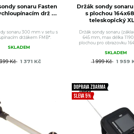
sondy sonaru Fasten
Držák sondy sonaru
ychloupínacím drž ...
s plochou 164x
teleskopický XL 
ndy sonaru 300 mm v setu s
Držák sondy sonaru (zákla
oupínacím držákem FMB*.
645 mm, max délka 119
plochou pro obrazovku 164
SKLADEM
SKLADEM
1 371 Kč
1 959 
 399 Kč
1 999 Kč
DO KOŠÍKU
DO KO
DOPRAVA ZDARMA
SLEVA 5%