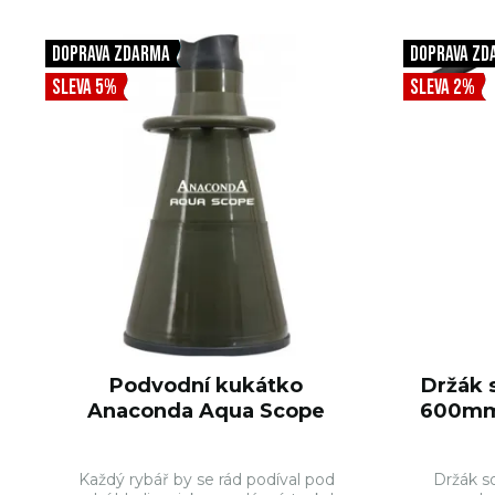
DO KOŠÍKU
DOPRAVA ZDARMA
DOPRAVA ZD
SLEVA 5%
SLEVA 2%
Podvodní kukátko
Držák 
Anaconda Aqua Scope
600mm 
Každý rybář by se rád podíval pod
Držák s