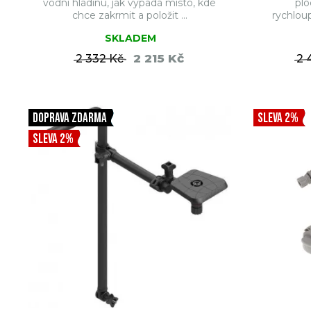
vodní hladinu, jak vypadá místo, kde
plo
chce zakrmit a položit ...
rychlou
SKLADEM
2 215 Kč
2 332 Kč
2 
DO KOŠÍKU
DOPRAVA ZDARMA
SLEVA 2%
SLEVA 2%