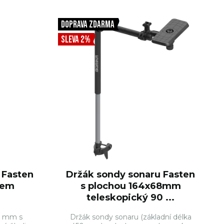
ŠÍKU
DO KOŠÍKU
DOPRAVA ZDARMA
SLEVA 2%
 Fasten
Držák sondy sonaru Fasten
bem
s plochou 164x68mm
teleskopický 90 ...
0 mm s
Držák sondy sonaru (základní délka