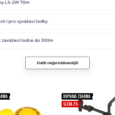
cky LS-2W 70m
h i pro vyvážecí loďky
k zavážecí loďce do 300m
Další nejprodávanější
ARMA
DOPRAVA ZDARMA
SLEVA 2%