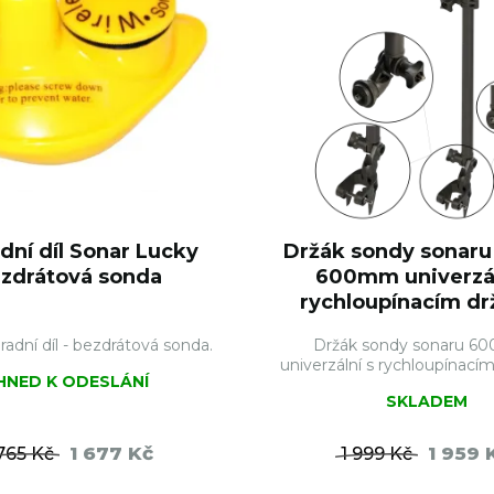
dní díl Sonar Lucky
Držák sondy sonaru
zdrátová sonda
600mm univerzál
rychloupínacím drž
radní díl - bezdrátová sonda.
Držák sondy sonaru 6
univerzální s rychloupínací
IHNED K ODESLÁNÍ
SKLADEM
1 677 Kč
1 959 
 765 Kč
1 999 Kč