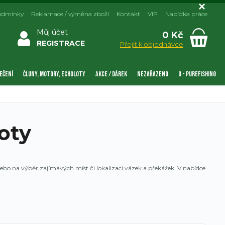
odmínky
Reklamace / výměna zboží
Kontakt
VIP
Nabídka práce
Můj účet
0 Kč
REGISTRACE
Přejít k objednávce
EČENÍ
ČLUNY, MOTORY, ECHOLOTY
AKCE / DÁREK
NEZAŘAZENO
0 - PUREFISHING
oty
bo na výběr zajímavých míst či lokalizaci vázek a překážek. V nabídce