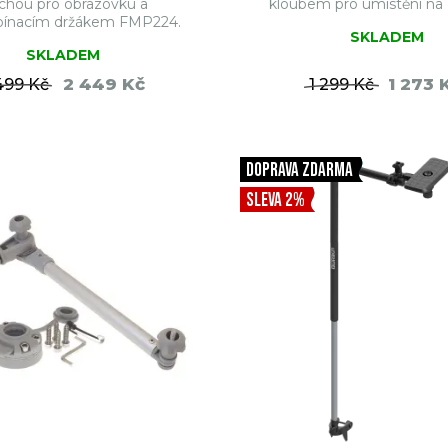
chou pro obrazovku a
kloubem pro umístění na z
pínacím držákem FMP224.
SKLADEM
SKLADEM
2 449 Kč
1 273 
499 Kč
1 299 Kč
DO KOŠÍKU
DO KO
DOPRAVA ZDARMA
SLEVA 2%