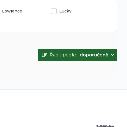
Lowrance
Lucky
Řadit podle:
doporučeně
3 060 Kč