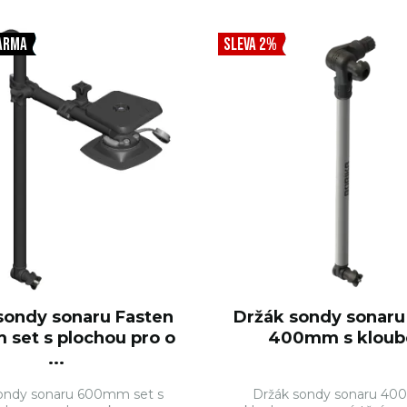
DO KOŠÍKU
DO KO
ARMA
SLEVA 2%
sondy sonaru Fasten
Držák sondy sonaru
set s plochou pro o
400mm s klou
...
ondy sonaru 600mm set s
Držák sondy sonaru 40