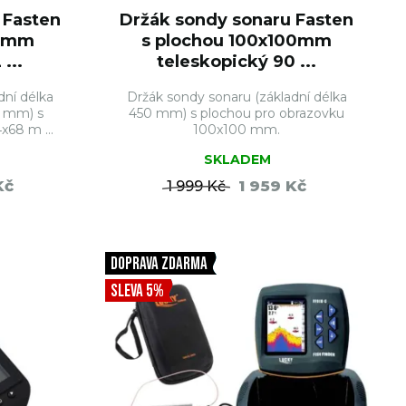
 Fasten
Držák sondy sonaru Fasten
68mm
s plochou 100x100mm
...
teleskopický 90 ...
dní délka
Držák sondy sonaru (základní délka
0 mm) s
450 mm) s plochou pro obrazovku
x68 m ...
100x100 mm.
SKLADEM
Kč
1 959 Kč
1 999 Kč
ŠÍKU
DO KOŠÍKU
DOPRAVA ZDARMA
SLEVA 5%