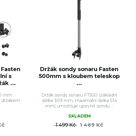
 Fasten
Držák sondy sonaru Fasten
ní s
500mm s kloubem teleskop
ák ...
...
00 mm
Držák sondy sonaru FT500 (základní
m držákem.
délka 309 mm, maximální délka 514
mm) umožňuje upevnit sondu ...
SKLADEM
Kč
1 469 Kč
1 499 Kč