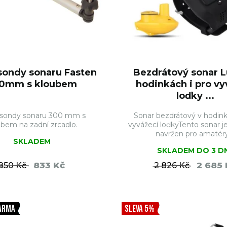
sondy sonaru Fasten
Bezdrátový sonar L
0mm s kloubem
hodinkách i pro vy
loďky ...
 sondy sonaru 300 mm s
Sonar bezdrátový v hodink
ubem na zadní zrcadlo.
vyvážecí loďkyTento sonar j
navržen pro amatéry 
SKLADEM
SKLADEM DO 3 D
833 Kč
2 685 
850 Kč
2 826 Kč
DO KOŠÍKU
DO KO
ARMA
SLEVA 5%