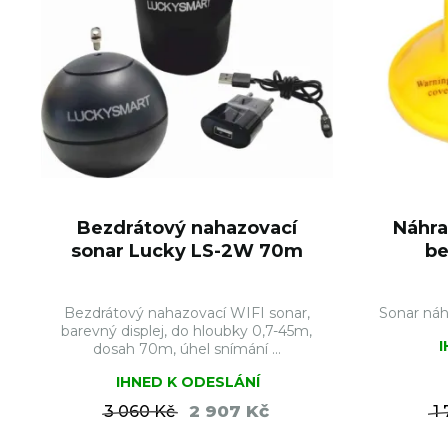
Bezdrátový nahazovací
Náhra
sonar Lucky LS-2W 70m
be
Bezdrátový nahazovací WIFI sonar,
Sonar náh
barevný displej, do hloubky 0,7-45m,
dosah 70m, úhel snímání ...
IHNED K ODESLÁNÍ
2 907 Kč
3 060 Kč
1