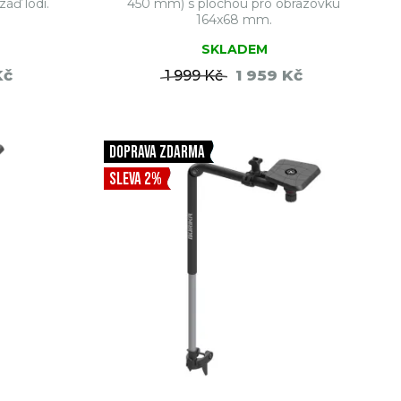
áď lodi.
450 mm) s plochou pro obrazovku
164x68 mm.
SKLADEM
Kč
1 959 Kč
1 999 Kč
ŠÍKU
DO KOŠÍKU
DOPRAVA ZDARMA
SLEVA 2%