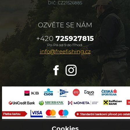
DIČ: CZ21526885
OZVĚTE SE NÁM
+420
725927815
Po-Pá od 9 do 17hod.
info@freefishing.cz
Cookies