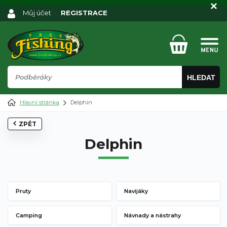
Můj účet
REGISTRACE
HLEDAT
Hlavní stránka
Delphin
ZPĚT
Delphin
Pruty
Navijáky
Camping
Návnady a nástrahy