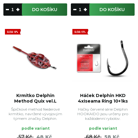
DO KOŠÍKU
DO KOŠÍKU
SLEVA 16%
SLEVA 15%
Krmítko Delphin
Háček Delphin HKD
Method Quix vel.L
4xIseama Ring 10+1ks
Špičkové method feederové
Háčky červené série Delphin
krmítko, navržené vývojovým
HOOKAIDO jsou určeny pro
týmem značky Delphin.
každodenní rybolov.
podle variant
podle variant
57 Kč
48 Kč
68 Kč
58 Kč