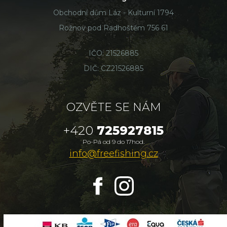
Obchodní dům Láz - Kulturní 1794
Rožnov pod Radhoštěm 756 61
IČO: 21526885
DIČ: CZ21526885
OZVĚTE SE NÁM
+420
725927815
Po-Pá od 9 do 17hod.
info@freefishing.cz