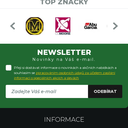
TOP ZNAČKY
NEWSLETTER
Novinky na Váš e-mail.
Přeji si dostávat informace o novinkách a akčních nabídkách a
souhlasím se
zpracováním osobních údajů za účelem zasílání
informací o speciálních akcích a slevách
ODEBÍRAT
INFORMACE