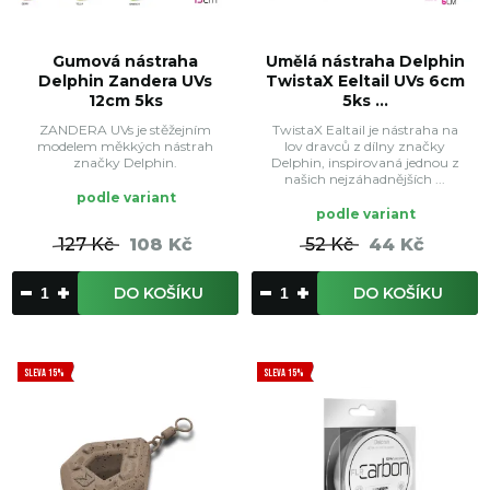
Gumová nástraha
Umělá nástraha Delphin
Delphin Zandera UVs
TwistaX Eeltail UVs 6cm
12cm 5ks
5ks ...
ZANDERA UVs je stěžejním
TwistaX Ealtail je nástraha na
modelem měkkých nástrah
lov dravců z dílny značky
značky Delphin.
Delphin, inspirovaná jednou z
našich nejzáhadnějších ...
podle variant
podle variant
127 Kč
108 Kč
52 Kč
44 Kč
DO KOŠÍKU
DO KOŠÍKU
SLEVA 15%
SLEVA 15%