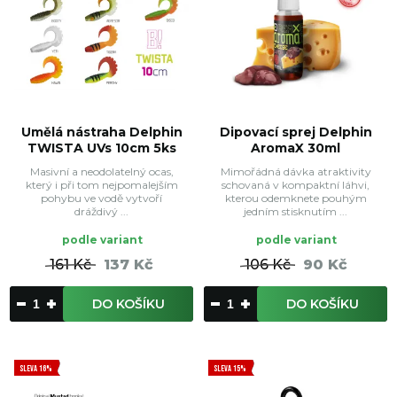
Umělá nástraha Delphin
Dipovací sprej Delphin
TWISTA UVs 10cm 5ks
AromaX 30ml
Masivní a neodolatelný ocas,
Mimořádná dávka atraktivity
který i při tom nejpomalejším
schovaná v kompaktní láhvi,
pohybu ve vodě vytvoří
kterou odemknete pouhým
dráždivý ...
jedním stisknutím ...
podle variant
podle variant
161 Kč
137 Kč
106 Kč
90 Kč
DO KOŠÍKU
DO KOŠÍKU
SLEVA 16%
SLEVA 15%