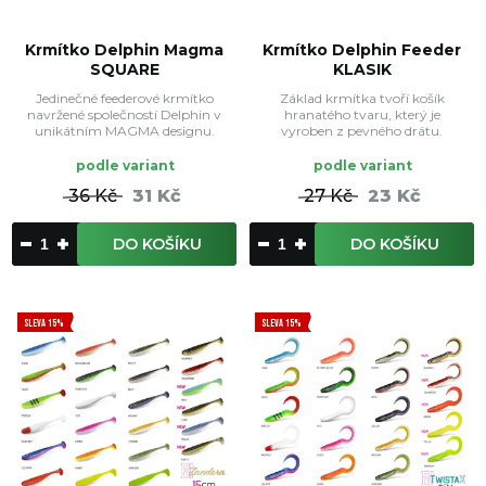
Krmítko Delphin Magma
Krmítko Delphin Feeder
SQUARE
KLASIK
Jedinečné feederové krmítko
Základ krmítka tvoří košík
navržené společností Delphin v
hranatého tvaru, který je
unikátním MAGMA designu.
vyroben z pevného drátu.
podle variant
podle variant
36 Kč
31 Kč
27 Kč
23 Kč
DO KOŠÍKU
DO KOŠÍKU
SLEVA 15%
SLEVA 15%