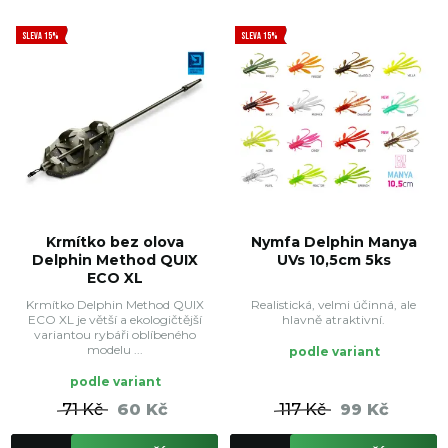
SLEVA 15%
SLEVA 15%
Krmítko bez olova
Nymfa Delphin Manya
Delphin Method QUIX
UVs 10,5cm 5ks
ECO XL
Krmítko Delphin Method QUIX
Realistická, velmi účinná, ale
ECO XL je větší a ekologičtější
hlavně atraktivní.
variantou rybáři oblíbeného
modelu ...
podle variant
podle variant
71 Kč
60 Kč
117 Kč
99 Kč