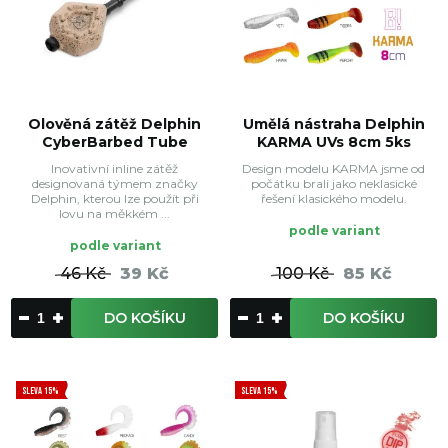
Olověná zátěž Delphin
Umělá nástraha Delphin
CyberBarbed Tube
KARMA UVs 8cm 5ks
Inovativní inline zátěž
Design modelu KARMA jsme od
designovaná týmem značky
počátku brali jako neklasické
Delphin, kterou lze použít při
řešení klasického modelu.
lovu na měkkém ...
podle variant
podle variant
46 Kč
39 Kč
100 Kč
85 Kč
DO KOŠÍKU
DO KOŠÍKU
SLEVA 15%
SLEVA 15%