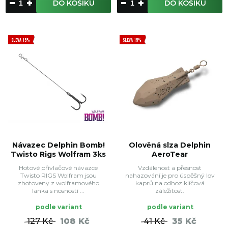
DO KOŠÍKU
DO KOŠÍKU
SLEVA 15%
SLEVA 15%
Návazec Delphin Bomb!
Olověná slza Delphin
Twisto Rigs Wolfram 3ks
AeroTear
Hotové přívlačové návazce
Vzdálenost a přesnost
Twisto RIGS Wolfram jsou
nahazování je pro úspěšný lov
zhotoveny z wolframového
kaprů na odhoz klíčová
lanka s nosností ...
záležitost.
podle variant
podle variant
127 Kč
108 Kč
41 Kč
35 Kč