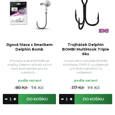
Jigová hlava s límečkem
Trojháček Delphin
Delphin Bomb
BOMB! MultiHook Triple
6ks
Přívlačová série BOMB! od
Univerzální trojháček BOMB!
značky Delphin přináší na trh
Multihook TRIPLE využijete při
nový level ostrosti pro lov
výměně trojháčků na
zubatých ...
woblerech ...
podle variant
podle variant
90 Kč
76 Kč
117 Kč
99 Kč
DO KOŠÍKU
DO KOŠÍKU