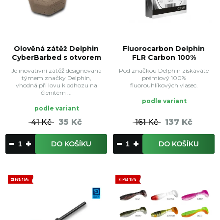
Olověná zátěž Delphin
Fluorocarbon Delphin
CyberBarbed s otvorem
FLR Carbon 100%
Je inovativní zátěž designovaná
Pod značkou Delphin získáváte
týmem značky Delphin,
prémiový 100%
vhodná při lovu k odhozu na
fluorouhlíkových vlasec.
členitém ...
podle variant
podle variant
41 Kč
35 Kč
161 Kč
137 Kč
DO KOŠÍKU
DO KOŠÍKU
SLEVA 15%
SLEVA 15%