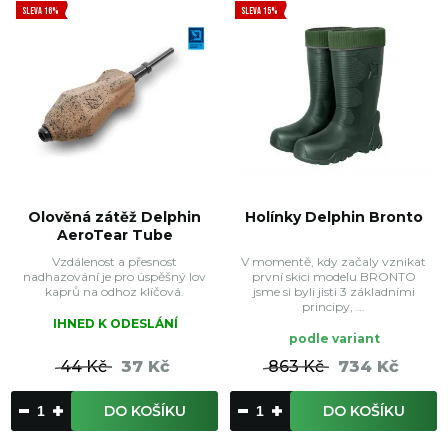
SLEVA 16%
SLEVA 15%
Olověná zátěž Delphin
Holínky Delphin Bronto
AeroTear Tube
Vzdálenost a přesnost
V momentě, kdy začaly vznikat
nadhazování je pro úspěšný lov
první skici modelu BRONTO
kaprů na odhoz klíčová.
jsme si byli jisti 3 základními
principy, ...
IHNED K ODESLÁNÍ
podle variant
44 Kč
37 Kč
863 Kč
734 Kč
DO KOŠÍKU
DO KOŠÍKU