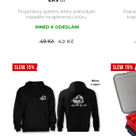
Průjezdový systém, který jednoduše
Populá
nasadíte na spletenou šňůru.
trop
IHNED K ODESLÁNÍ
42 Kč
49 Kč
DO KOŠÍKU
SLEVA 15%
SLEVA 15%