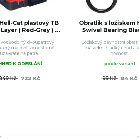
 Hell-Cat plastový TB
Obratlík s ložiskem 
Layer ( Red-Grey ) ...
Swivel Bearing Blac
ní voděodolný dvoupatrový
Ložiskový pevnostní obratlí
, který má dvě samostatně
má velmi hladký chod a 
uzavíratelná patra.
nosnost.
IHNED K ODESLÁNÍ
podle variant
722 Kč
84 Kč
849 Kč
99 Kč
DO KOŠÍKU
DO KO