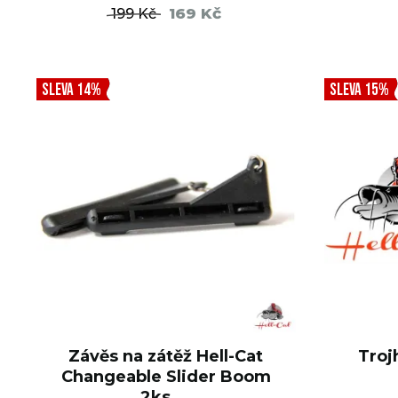
169 Kč
199 Kč
DO KOŠÍKU
SLEVA 14%
SLEVA 15%
Závěs na zátěž Hell-Cat
Troj
Changeable Slider Boom
2ks ...