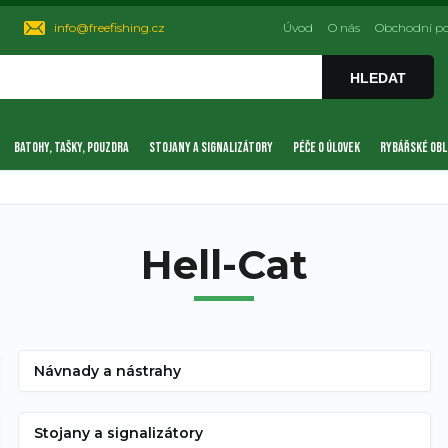
info@freefishing.cz
Úvod
O nás
Obchodní p
HLEDAT
BATOHY, TAŠKY, POUZDRA
STOJANY A SIGNALIZÁTORY
PÉČE O ÚLOVEK
RYBÁŘSKÉ OBL
Hell-Cat
Návnady a nástrahy
Stojany a signalizátory