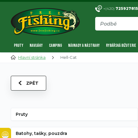
+(420)
725927815
PRUTY
NAVIJÁKY
CAMPING
NÁVNADY A NÁSTRAHY
RYBÁŘSKÁ BIŽUTERIE
Hlavní stránka
Hell-Cat
ZPĚT
Pruty
Batohy, tašky, pouzdra