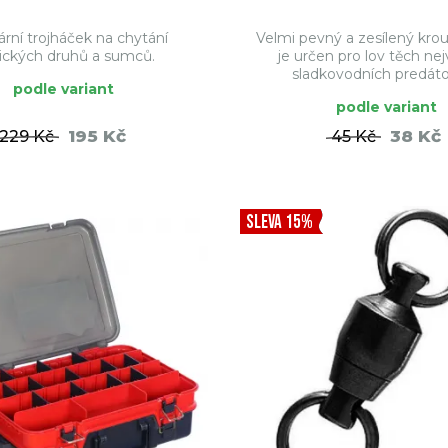
rní trojháček na chytání
Velmi pevný a zesílený krou
ických druhů a sumců.
je určen pro lov těch nej
sladkovodních predátorů
podle variant
podle variant
195 Kč
38 Kč
229 Kč
45 Kč
DO KOŠÍKU
DO KO
SLEVA 15%