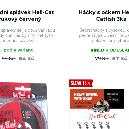
ní splávek Hell-Cat
Háčky s očkem Hel
vukový červený
Catfish 3ks
splávky se již používají řadu
Jednoháčky s vysokou k
ždý sumcař by měl mít tyto
pevnosti, jsou velmi pou
podvodní splávky ...
oblíbení pro rybáře
podle variant
IHNED K ODESLÁ
84 Kč
67 Kč
99 Kč
79 Kč
DO KOŠÍKU
DO KO
SLEVA 15%