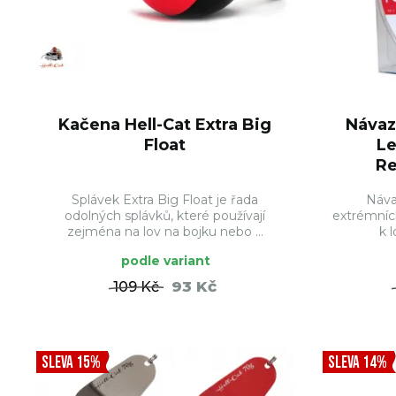
Kačena Hell-Cat Extra Big
Návaz
Float
Le
Re
Splávek Extra Big Float je řada
Náva
odolných splávků, které používají
extrémníc
zejména na lov na bojku nebo ...
k l
podle variant
93 Kč
109 Kč
DO KOŠÍKU
SLEVA 15%
SLEVA 14%