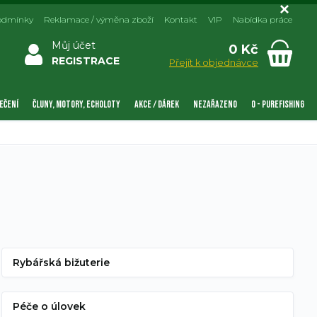
odmínky
Reklamace / výměna zboží
Kontakt
VIP
Nabídka práce
Můj účet
0 Kč
REGISTRACE
Přejít k objednávce
EČENÍ
ČLUNY, MOTORY, ECHOLOTY
AKCE / DÁREK
NEZAŘAZENO
0 - PUREFISHING
Rybářská bižuterie
Péče o úlovek