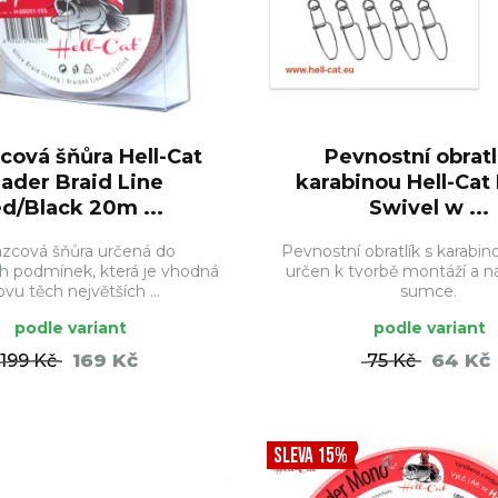
cová šňůra Hell-Cat
Pevnostní obratl
ader Braid Line
karabinou Hell-Cat
d/Black 20m ...
Swivel w ...
zcová šňůra určená do
Pevnostní obratlík s karabino
h podmínek, která je vhodná
určen k tvorbě montáží a 
ovu těch největších ...
sumce.
podle variant
podle variant
169 Kč
64 Kč
199 Kč
75 Kč
DO KOŠÍKU
DO KO
SLEVA 15%