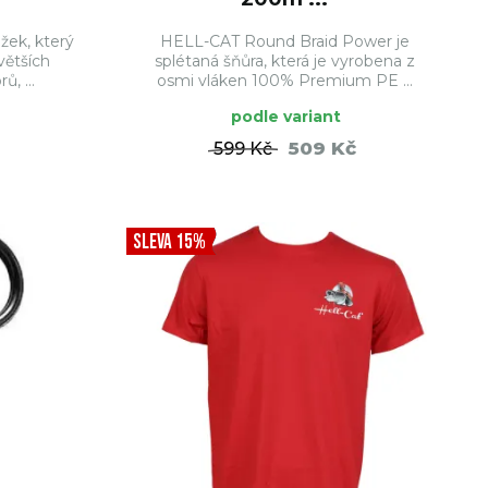
žek, který
HELL-CAT Round Braid Power je
větších
splétaná šňůra, která je vyrobena z
, ...
osmi vláken 100% Premium PE ...
podle variant
509 Kč
599 Kč
ŠÍKU
DO KOŠÍKU
SLEVA 15%