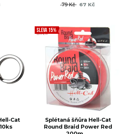
č
67 Kč
79 Kč
ŠÍKU
DO KOŠÍKU
SLEVA 15%
ell-Cat
Splétaná šňůra Hell-Cat
 10ks
Round Braid Power Red
200m ...