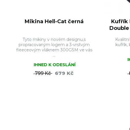
Mikina Hell-Cat černá
Kufřík
Double 
Tyto mikiny v novém designu,s
Kvalit
propracovaným logem a 3-vrstvým
kufřík
fleeceovým vláknem 300GSM ve vás
...
IHNED K ODESLÁNÍ
679 Kč
799 Kč
DO KOŠÍKU