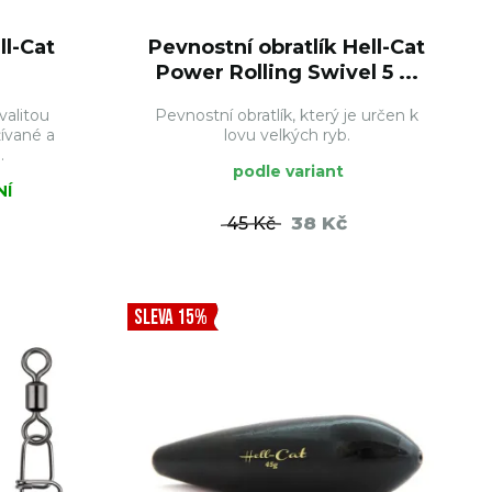
l-Cat
Pevnostní obratlík Hell-Cat
Power Rolling Swivel 5 ...
valitou
Pevnostní obratlík, který je určen k
žívané a
lovu velkých ryb.
.
podle variant
NÍ
38 Kč
45 Kč
ŠÍKU
DO KOŠÍKU
SLEVA 15%