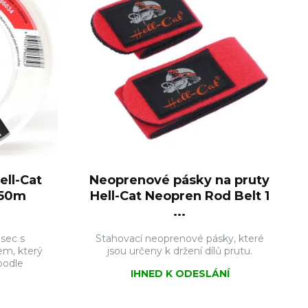
ell-Cat
Neoprenové pásky na pruty
 50m
Hell-Cat Neopren Rod Belt 1
...
asec s
Stahovací neoprenové pásky, které
m, který
jsou určeny k držení dílů prutu.
podle
IHNED K ODESLÁNÍ