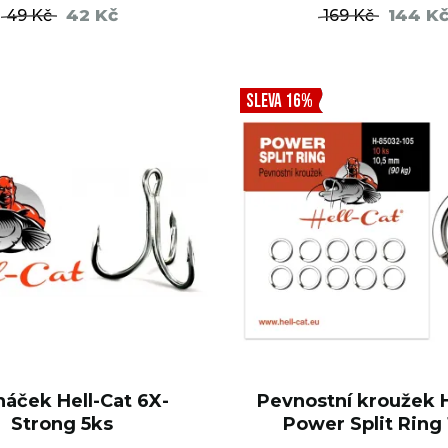
42 Kč
144 K
49 Kč
169 Kč
DO KOŠÍKU
DO KO
SLEVA 16%
háček Hell-Cat 6X-
Pevnostní kroužek H
Strong 5ks
Power Split Ring