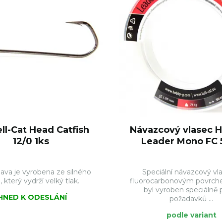
ell-Cat Head Catfish
Návazcový vlasec H
12/0 1ks
Leader Mono FC
lava je vyrobena ze silného
Speciální návazcový vl
, který vydrží velký tlak.
fluorocarbonovým povrche
byl vyroben speciálně 
IHNED K ODESLÁNÍ
požadavků ...
podle variant