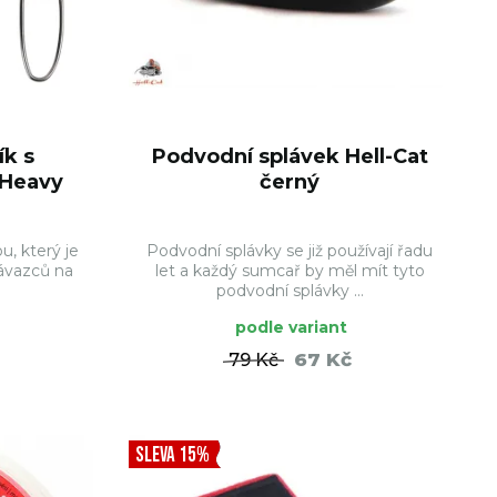
ík s
Podvodní splávek Hell-Cat
 Heavy
černý
u, který je
Podvodní splávky se již používají řadu
návazců na
let a každý sumcař by měl mít tyto
podvodní splávky ...
podle variant
67 Kč
79 Kč
ŠÍKU
DO KOŠÍKU
SLEVA 15%