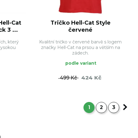
Hell-Cat
Tričko Hell-Cat Style
k 3 ...
červené
ch, který
Kvalitní tričko v červené barvě s logem
vysokou
značky Hell-Cat na prsou a větším na
zádech.
podle variant
424 Kč
499 Kč
ŠÍKU
DO KOŠÍKU
1
2
3