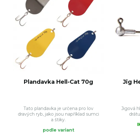
Plandavka Hell-Cat 70g
Jig H
Tato plandavka je určena pro lov
Jigová h
dravých ryb, jako jsou například sumci
drátu
a štiky.
podle variant