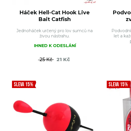
Háček Hell-Cat Hook Live
Podvod
Bait Catfish
z
Jednoháček určený pro lov sumců na
Podvodní 
živou nástrahu.
let a ka
IHNED K ODESLÁNÍ
21 Kč
25 Kč
DO KOŠÍKU
SLEVA 15%
SLEVA 15%