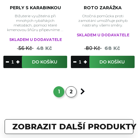
PERLY S KARABINKOU
ROTO ZARÁŽKA
Bižuterie využitelná při
Otočná pomůcka proti
mnohých rybářských
zamotání umožňuje pohyb
metodách, pomocí které
nástrahy všemi směry.
kmenovou šňůru připevníme ...
SKLADEM U DODAVATELE
SKLADEM U DODAVATELE
56 Kč
48 Kč
80 Kč
68 Kč
DO KOŠÍKU
DO KOŠÍKU
1
2
ZOBRAZIT DALŠÍ PRODUKTY