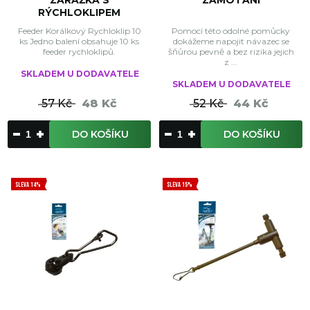
ZARÁŽKA S
ZAMOTÁNÍ
RÝCHLOKLIPEM
Feeder Korálkový Rychloklip 10
Pomocí této odolné pomůcky
ks Jedno balení obsahuje 10 ks
dokážeme napojit návazec se
feeder rychloklipů.
šňůrou pevně a bez rizika jejich
z ...
SKLADEM U DODAVATELE
SKLADEM U DODAVATELE
57 Kč
48 Kč
52 Kč
44 Kč
DO KOŠÍKU
DO KOŠÍKU
SLEVA 14%
SLEVA 15%