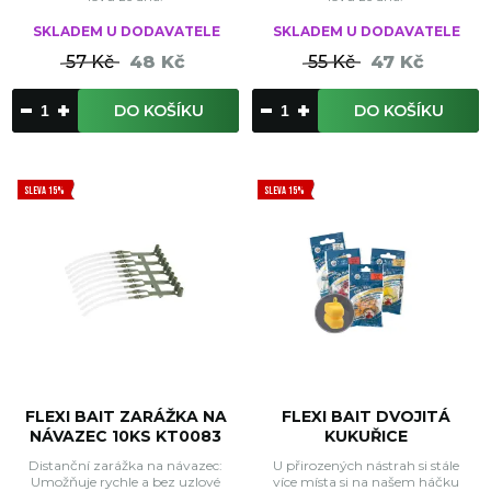
SKLADEM U DODAVATELE
SKLADEM U DODAVATELE
57 Kč
48 Kč
55 Kč
47 Kč
DO KOŠÍKU
DO KOŠÍKU
SLEVA 15%
SLEVA 15%
FLEXI BAIT ZARÁŽKA NA
FLEXI BAIT DVOJITÁ
NÁVAZEC 10KS KT0083
KUKUŘICE
Distanční zarážka na návazec:
U přirozených nástrah si stále
Umožňuje rychle a bez uzlové
více místa si na našem háčku