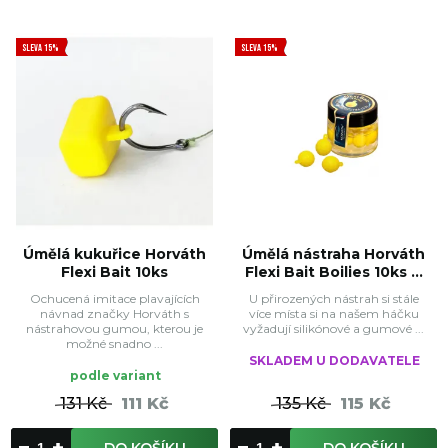
SLEVA 15%
SLEVA 15%
Úmělá kukuřice Horváth
Úmělá nástraha Horváth
Flexi Bait 10ks
Flexi Bait Boilies 10ks ...
Ochucená imitace plavajících
U přirozených nástrah si stále
návnad značky Horváth s
více místa si na našem háčku
nástrahovou gumou, kterou je
vyžadují silikónové a gumové ...
možné snadno ...
SKLADEM U DODAVATELE
podle variant
131 Kč
111 Kč
135 Kč
115 Kč