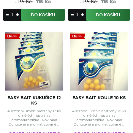
135 Kč
115 Kč
135 Kč
115 Kč
DO KOŠÍKU
DO KOŠÍKU
SLEVA 16%
SLEVA 16%
EASY BAIT KUKUŘICE 12
EASY BAIT KOULE 10 KS
KS
4 sezónní umělé nástrahy 12 ks
4 sezónní umělé nástrahy 10 ks
umělých nástrah s
umělých nástrah s
aroma/krabička Novinka!
aroma/krabička Novinka!
Ochucené a aromatizované ...
Ochucené a aromatizované ...