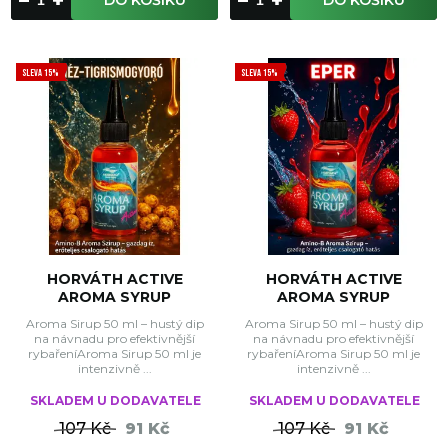
DO KOŠÍKU
DO KOŠÍKU
SLEVA 15%
SLEVA 15%
HORVÁTH ACTIVE
HORVÁTH ACTIVE
AROMA SYRUP
AROMA SYRUP
Aroma Sirup 50 ml – hustý dip
Aroma Sirup 50 ml – hustý dip
na návnadu pro efektivnější
na návnadu pro efektivnější
rybařeníAroma Sirup 50 ml je
rybařeníAroma Sirup 50 ml je
intenzivně ...
intenzivně ...
SKLADEM U DODAVATELE
SKLADEM U DODAVATELE
107 Kč
91 Kč
107 Kč
91 Kč