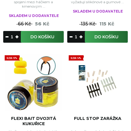
spojení mezi háčkem a
vyžadují silikónové a gumové ...
kmenovým ...
SKLADEM U DODAVATELE
SKLADEM U DODAVATELE
66 Kč
56 Kč
135 Kč
115 Kč
DO KOŠÍKU
DO KOŠÍKU
SLEVA 15%
SLEVA 14%
FLEXI BAIT DVOJITÁ
FULL STOP ZARÁŽKA
KUKUŘICE