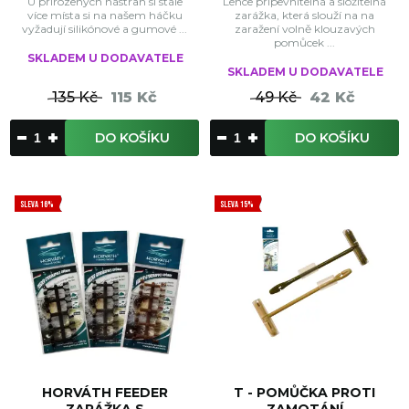
U přirozených nástrah si stále
Lehce připevnitelná a složitelná
více místa si na našem háčku
zarážka, která slouží na na
vyžadují silikónové a gumové ...
zaražení volně klouzavých
pomůcek ...
SKLADEM U DODAVATELE
SKLADEM U DODAVATELE
135 Kč
115 Kč
49 Kč
42 Kč
DO KOŠÍKU
DO KOŠÍKU
SLEVA 16%
SLEVA 15%
HORVÁTH FEEDER
T - POMŮČKA PROTI