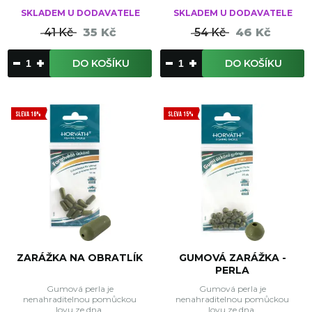
SKLADEM U DODAVATELE
SKLADEM U DODAVATELE
41 Kč
35 Kč
54 Kč
46 Kč
DO KOŠÍKU
DO KOŠÍKU
SLEVA 16%
SLEVA 15%
ZARÁŽKA NA OBRATLÍK
GUMOVÁ ZARÁŽKA -
PERLA
Gumová perla je
Gumová perla je
nenahraditelnou pomůckou
nenahraditelnou pomůckou
lovu ze dna.
lovu ze dna.