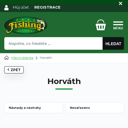
Můj účet
REGISTRACE
HLEDAT
Hlavní stránka
Horváth
ZPĚT
Horváth
Návnady a nástrahy
Nezařazeno