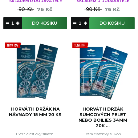
SKLADEM U DODAVATELE
SKLADEM U DODAVATELE
90 Kč
76 Kč
90 Kč
76 Kč
DO KOŠÍKU
DO KOŠÍKU
SLEVA 15%
SLEVA 15%
HORVÁTH DRŽÁK NA
HORVÁTH DRŽÁK
NÁVNADY 15 MM 20 KS
SUMCOVÝCH PELET
NEBO BOILIES 34MM
20K ...
Extra elastický silikon.
Extra elastický silikon.