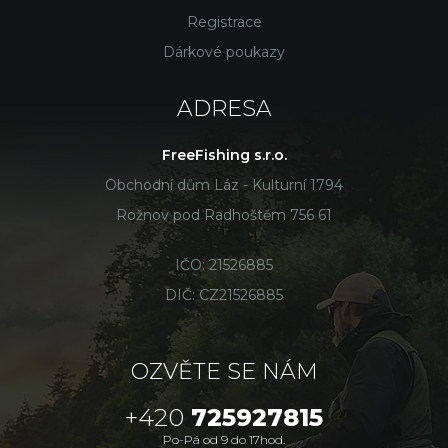
Registrace
Dárkové poukazy
ADRESA
FreeFishing s.r.o.
Obchodní dům Láz - Kulturní 1794
Rožnov pod Radhoštěm 756 61
IČO: 21526885
DIČ: CZ21526885
OZVĚTE SE NÁM
+420
725927815
Po-Pá od 9 do 17hod.