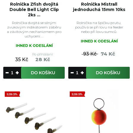
Rolnička Zfish dvojitá
Rolnička Mistrall
Double Bell Light Clip
jednoduchá 15mm 10ks
2ks ...
Rolnička dvojitá se silným
Rolnička na špičku prutu,
zvukovým indikátorem záběru
používá se při lovu na feeder
a závitovým nechanizmem pro
nebo při lovu sumců.
uchycení ...
IHNED K ODESLÁNÍ
IHNED K ODESLÁNÍ
93 Kč
74 Kč
Po přihlášení
35 Kč
28 Kč
DO KOŠÍKU
DO KOŠÍKU
SLEVA 20%
SLEVA 20%