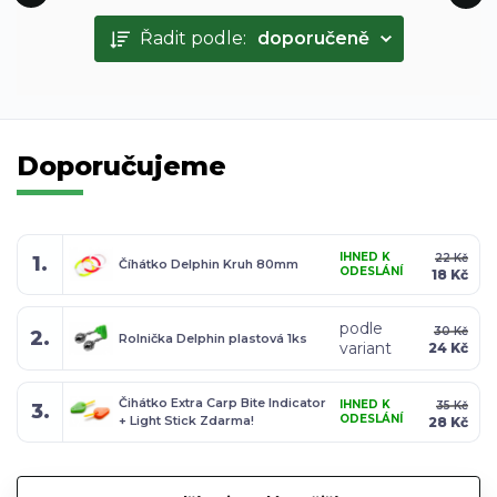
Řadit podle:
doporučeně
Doporučujeme
IHNED K
22 Kč
1.
Číhátko Delphin Kruh 80mm
ODESLÁNÍ
18 Kč
podle
30 Kč
2.
Rolnička Delphin plastová 1ks
variant
24 Kč
Čihátko Extra Carp Bite Indicator
IHNED K
35 Kč
3.
ODESLÁNÍ
+ Light Stick Zdarma!
28 Kč