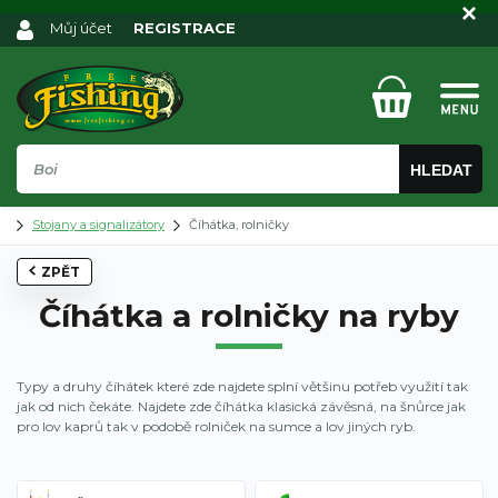
Můj účet
REGISTRACE
HLEDAT
Stojany a signalizátory
Číhátka, rolničky
ZPĚT
Číhátka a rolničky na ryby
Typy a druhy číhátek které zde najdete splní většinu potřeb využití tak
jak od nich čekáte. Najdete zde číhátka klasická závěsná, na šnůrce jak
pro lov kaprů tak v podobě rolniček na sumce a lov jiných ryb.