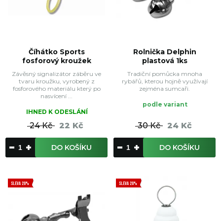
Číhátko Sports
Rolnička Delphin
fosforový kroužek
plastová 1ks
Závěsný signalizátor záběru ve
Tradiční pomůcka mnoha
tvaru kroužku, vyrobený z
rybářů, kterou hojně využívají
fosforového materiálu který po
zejména sumcaři.
nasvícení ...
podle variant
IHNED K ODESLÁNÍ
24 Kč
22 Kč
30 Kč
24 Kč
DO KOŠÍKU
DO KOŠÍKU
SLEVA 20%
SLEVA 20%