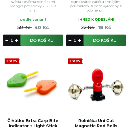
světla s dvěma rolničkami
signalizátor záběru s vnějším
Saenger pro špičky 2,6 - 3,0
průměrem 80mm vyrobený z
mm.
odolného ...
podle variant
IHNED K ODESLÁNÍ
50 Kč
40 Kč
22 Kč
18 Kč
DO KOŠÍKU
DO KOŠÍKU
SLEVA 20%
SLEVA 20%
Čihátko Extra Carp Bite
Rolnička Uni Cat
Indicator + Light Stick
Magnetic Rod Bells