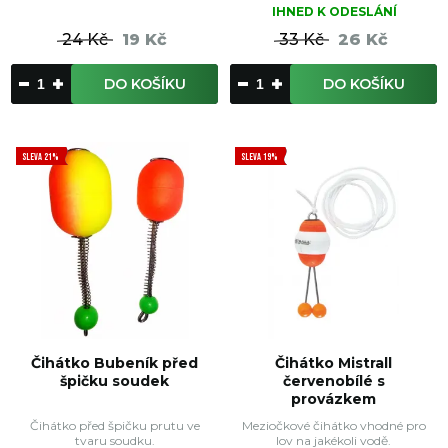
IHNED K ODESLÁNÍ
24 Kč
19 Kč
33 Kč
26 Kč
DO KOŠÍKU
DO KOŠÍKU
SLEVA 21%
SLEVA 19%
Čihátko Bubeník před
Čihátko Mistrall
špičku soudek
červenobílé s
provázkem
Čihátko před špičku prutu ve
Meziočkové čihátko vhodné pro
tvaru soudku.
lov na jakékoli vodě.