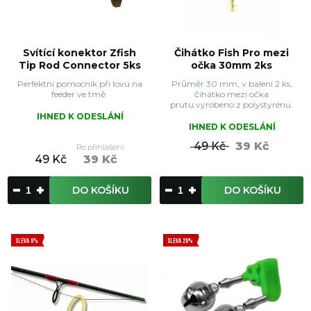
Svítící konektor Zfish
Čihátko Fish Pro mezi
Tip Rod Connector 5ks
očka 30mm 2ks
Perfektní pomocník při lovu na
Průměr 30 mm, v balení 2 ks,
feeder ve tmě.
čihátko mezi očka
prutu,vyrobeno z polystyrénu.
IHNED K ODESLÁNÍ
IHNED K ODESLÁNÍ
49 Kč
39 Kč
Po přihlášení
49 Kč
39 Kč
DO KOŠÍKU
DO KOŠÍKU
SLEVA 8%
SLEVA 20%