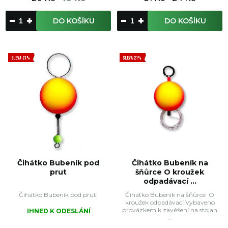
DO KOŠÍKU
DO KOŠÍKU
SLEVA 21%
SLEVA 21%
Čihátko Bubeník pod
Čihátko Bubeník na
prut
šňůrce O kroužek
odpadávací ...
Čihátko Bubeník pod prut.
Čihátko Bubeník na šňůrce O
kroužek odpadávací Vybaveno
provázkem k zavěšení na stojan
IHNED K ODESLÁNÍ
...