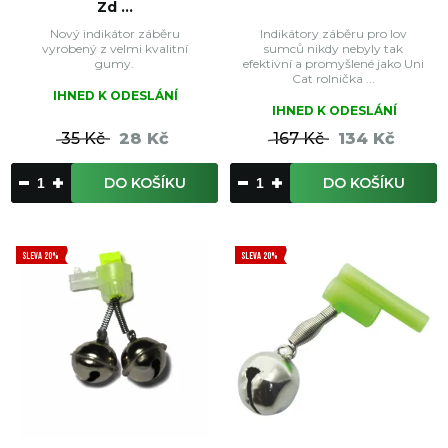
Zd ...
Nový indikátor záběru
Indikátory záběru pro lov
vyrobený z velmi kvalitní
sumců nikdy nebyly tak
gumy.
efektivní a promyšlené jako Uni
Cat rolnička ...
IHNED K ODESLÁNÍ
IHNED K ODESLÁNÍ
35 Kč
28 Kč
167 Kč
134 Kč
DO KOŠÍKU
DO KOŠÍKU
SLEVA 20%
SLEVA 20%