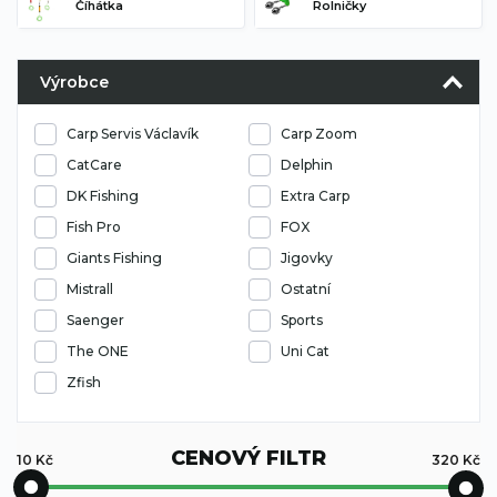
Číhátka
Rolničky
Výrobce
Carp Servis Václavík
Carp Zoom
CatCare
Delphin
DK Fishing
Extra Carp
Fish Pro
FOX
Giants Fishing
Jigovky
Mistrall
Ostatní
Saenger
Sports
The ONE
Uni Cat
Zfish
CENOVÝ FILTR
10
Kč
320
Kč