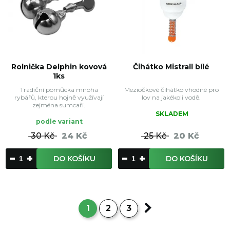
Rolnička Delphin kovová
Čihátko Mistrall bílé
1ks
Tradiční pomůcka mnoha
Meziočkové čihátko vhodné pro
rybářů, kterou hojně využívají
lov na jakékoli vodě.
zejména sumcaři.
SKLADEM
podle variant
30 Kč
24 Kč
25 Kč
20 Kč
DO KOŠÍKU
DO KOŠÍKU
1
2
3