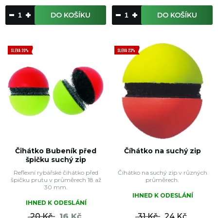
DO KOŠÍKU
DO KOŠÍKU
SLEVA 20%
SLEVA 23%
Čihátko Bubeník před
Číhátko na suchý zip
špičku suchý zip
Reflexní rybářské čihátko před
Číhátko na suchý zip v různých
špičku prutu v průměrech 18 až
průměrech.
30 mm.
IHNED K ODESLÁNÍ
IHNED K ODESLÁNÍ
20 Kč
16 Kč
31 Kč
24 Kč