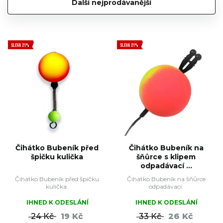
Další nejprodávanější
SLEVA 21%
SLEVA 21%
Čihátko Bubeník před
Čihátko Bubeník na
špičku kulička
šňůrce s klipem
odpadávací ...
Čihátko Bubeník před špičku
Čihátko Bubeník na šňůrce
kulička.
odpadávací.
IHNED K ODESLÁNÍ
IHNED K ODESLÁNÍ
24 Kč
19 Kč
33 Kč
26 Kč