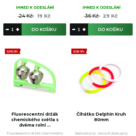
IHNED K ODESLÁNÍ
IHNED K ODESLÁNÍ
24 Kč
19 Kč
36 Kč
29 Kč
DO KOŠÍKU
DO KOŠÍKU
SLEVA 20%
SLEVA 18%
Fluorescentní držák
Číhátko Delphin Kruh
chemického světla s
80mm
dvěma rolni ...
Fluorescentní držák chemického
Jednoduchý, cenově dostupný