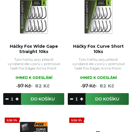
Háčky Fox Wide Gape
Háčky Fox Curve Short
Straight 10ks
10ks
Tyto háčky jsou přesně
Tyto háčky jsou přesně
vyrobené dle vzorů v prémiové
vyrobené dle vzorů v prémiové
řadě Fox Edges Arma Point.
řadě Fox Edges Arma Point.
IHNED K ODESLÁNÍ
IHNED K ODESLÁNÍ
97 Kč
82 Kč
97 Kč
82 Kč
DO KOŠÍKU
DO KOŠÍKU
SLEVA 15%
SLEVA 15%