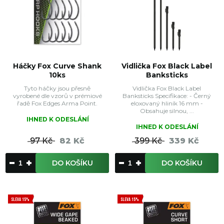
Háčky Fox Curve Shank
Vidlička Fox Black Label
10ks
Banksticks
Tyto háčky jsou přesně
Vidlička Fox Black Label
vyrobené dle vzorů v prémiové
Banksticks Specifikace: - Černý
řadě Fox Edges Arma Point.
eloxovaný hliník 16 mm -
Obsahuje silnou, ...
IHNED K ODESLÁNÍ
IHNED K ODESLÁNÍ
97 Kč
82 Kč
399 Kč
339 Kč
DO KOŠÍKU
DO KOŠÍKU
SLEVA 15%
SLEVA 15%