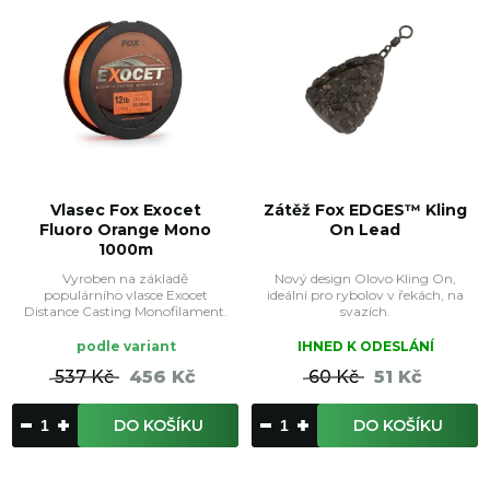
Vlasec Fox Exocet
Zátěž Fox EDGES™ Kling
Fluoro Orange Mono
On Lead
1000m
Vyroben na základě
Nový design Olovo Kling On,
populárního vlasce Exocet
ideální pro rybolov v řekách, na
Distance Casting Monofilament.
svazích.
podle variant
IHNED K ODESLÁNÍ
537 Kč
456 Kč
60 Kč
51 Kč
DO KOŠÍKU
DO KOŠÍKU