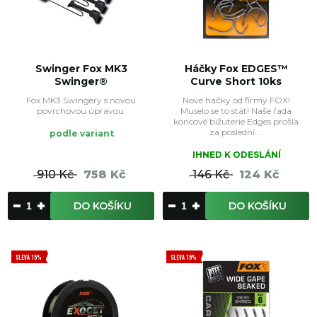
Swinger Fox MK3
Háčky Fox EDGES™
Swinger®
Curve Short 10ks
Fox MK3 Swingery s novou
Nové háčky od firmy FOX!
povrchovou úpravou.
Muselo se to stát! Naše řada
koncové bižuterie Edges prošla
za poslední ...
podle variant
IHNED K ODESLÁNÍ
910 Kč
758 Kč
146 Kč
124 Kč
DO KOŠÍKU
DO KOŠÍKU
SLEVA 15%
SLEVA 15%