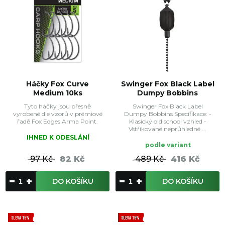
Háčky Fox Curve
Swinger Fox Black Label
Medium 10ks
Dumpy Bobbins
Tyto háčky jsou přesně
Swinger Fox Black Label
vyrobené dle vzorů v prémiové
Dumpy Bobbins Specifikace: -
řadě Fox Edges Arma Point.
Klasický old school vzhled -
Vstřikované neprůhledné ...
IHNED K ODESLÁNÍ
podle variant
97 Kč
82 Kč
489 Kč
416 Kč
DO KOŠÍKU
DO KOŠÍKU
SLEVA 15%
SLEVA 15%