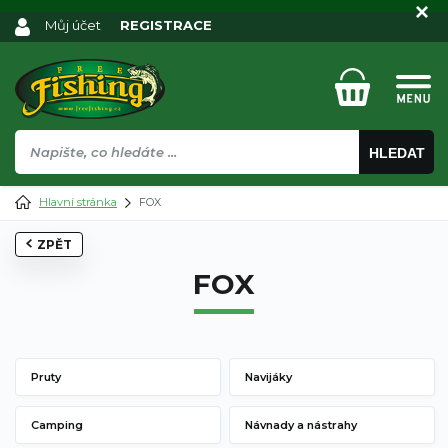
Můj účet
REGISTRACE
HLEDAT
Hlavní stránka
FOX
ZPĚT
FOX
Pruty
Navijáky
Camping
Návnady a nástrahy