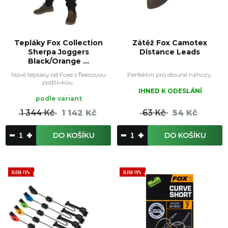
Tepláky Fox Collection
Zátěž Fox Camotex
Sherpa Joggers
Distance Leads
Black/Orange ...
Nové tepláky od Foxe s fleecovou
Perfektní pro dlouhé náhozy.
podšívkou.
IHNED K ODESLÁNÍ
podle variant
1 344 Kč
1 142 Kč
63 Kč
54 Kč
DO KOŠÍKU
DO KOŠÍKU
SLEVA 15%
SLEVA 15%