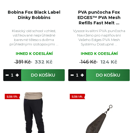
Bobina Fox Black Label
PVA punčocha Fox
Dinky Bobbins
EDGES™ PVA Mesh
Refills Fast Melt ...
Klasický old school vzhled,
Vysoce kvalitní PVA punčocha
vstřikované neprůhledné
Navrženo pro naplňování
barevné těleso s dvěma
Vašeho Edges PVA Mesh
průhlednými izotopovými ...
Systému Dostupné ...
IHNED K ODESLÁNÍ
IHNED K ODESLÁNÍ
391 Kč
332 Kč
146 Kč
124 Kč
DO KOŠÍKU
DO KOŠÍKU
SLEVA 15%
SLEVA 14%