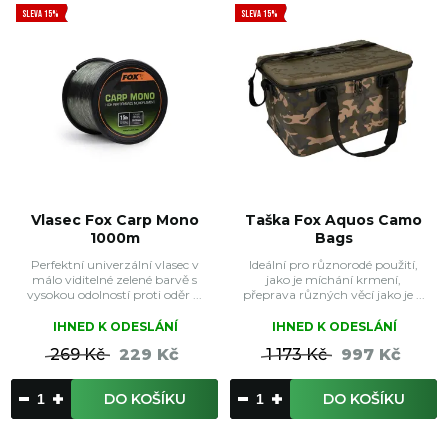
SLEVA 15%
SLEVA 15%
Vlasec Fox Carp Mono
Taška Fox Aquos Camo
1000m
Bags
Perfektní univerzální vlasec v
Ideální pro různorodé použití,
málo viditelné zelené barvě s
jako je míchání krmení,
vysokou odolností proti oděr ...
přeprava různých věcí jako je ...
IHNED K ODESLÁNÍ
IHNED K ODESLÁNÍ
269 Kč
229 Kč
1 173 Kč
997 Kč
DO KOŠÍKU
DO KOŠÍKU