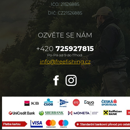
IČO: 21526885
DIČ: CZ21526885
OZVĚTE SE NÁM
+420
725927815
Po-Pá od 9 do 17hod.
info@freefishing.cz