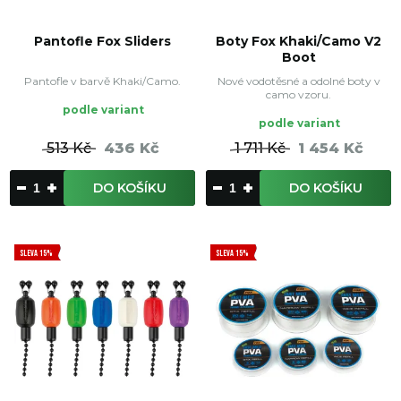
Pantofle Fox Sliders
Boty Fox Khaki/Camo V2
Boot
Pantofle v barvě Khaki/Camo.
Nové vodotěsné a odolné boty v
camo vzoru.
podle variant
podle variant
513 Kč
436 Kč
1 711 Kč
1 454 Kč
DO KOŠÍKU
DO KOŠÍKU
SLEVA 15%
SLEVA 15%