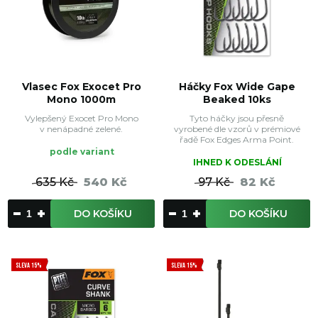
Vlasec Fox Exocet Pro
Háčky Fox Wide Gape
Mono 1000m
Beaked 10ks
Vylepšený Exocet Pro Mono
Tyto háčky jsou přesně
v nenápadné zelené.
vyrobené dle vzorů v prémiové
řadě Fox Edges Arma Point.
podle variant
IHNED K ODESLÁNÍ
635 Kč
540 Kč
97 Kč
82 Kč
DO KOŠÍKU
DO KOŠÍKU
SLEVA 15%
SLEVA 15%