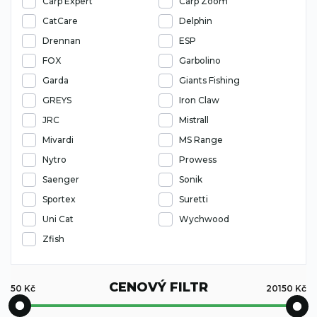
Carp Expert
Carp Zoom
CatCare
Delphin
Drennan
ESP
FOX
Garbolino
Garda
Giants Fishing
GREYS
Iron Claw
JRC
Mistrall
Mivardi
MS Range
Nytro
Prowess
Saenger
Sonik
Sportex
Suretti
Uni Cat
Wychwood
Zfish
CENOVÝ FILTR
50
Kč
20150
Kč