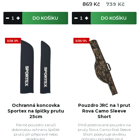
869 Kč
739 Kč
DO KOŠÍKU
DO KOŠÍKU
SLEVA 10%
SLEVA 15%
Ochranná koncovka
Pouzdro JRC na 1 prut
Sportex na špičky prutu
Rova Camo Sleeve
25cm
Short
Pevné pouzdro zaručí
Plně polstrované pouzdro na
dokonalou ochranu špiček
pruty Rova Camo Rod Sleeve
prutů při přepravě nebo
Short poskytuje skvělou
skladování.
ochranu pro jeden prut ...