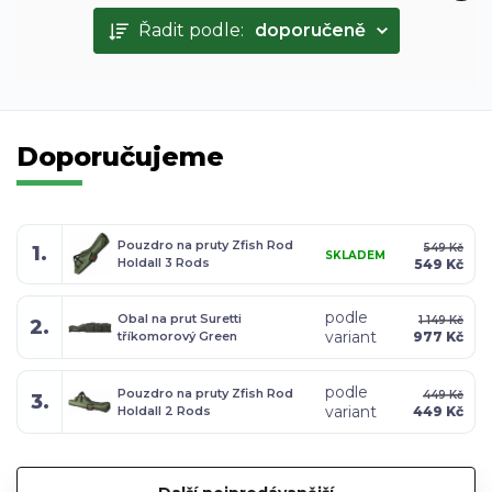
Řadit podle:
doporučeně
Doporučujeme
Pouzdro na pruty Zfish Rod
549 Kč
1.
SKLADEM
Holdall 3 Rods
549 Kč
podle
Obal na prut Suretti
1 149 Kč
2.
variant
tříkomorový Green
977 Kč
podle
Pouzdro na pruty Zfish Rod
449 Kč
3.
variant
Holdall 2 Rods
449 Kč