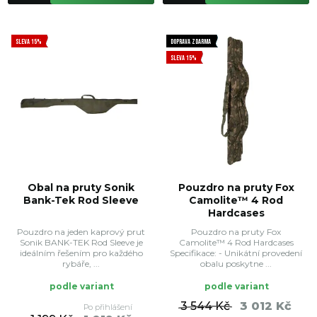
SLEVA 15%
DOPRAVA ZDARMA
SLEVA 15%
Obal na pruty Sonik
Pouzdro na pruty Fox
Bank-Tek Rod Sleeve
Camolite™ 4 Rod
Hardcases
Pouzdro na jeden kaprový prut
Pouzdro na pruty Fox
Sonik BANK-TEK Rod Sleeve je
Camolite™ 4 Rod Hardcases
ideálním řešením pro každého
Specifikace: - Unikátní provedení
rybáře, ...
obalu poskytne ...
podle variant
podle variant
3 544 Kč
3 012 Kč
Po přihlášení