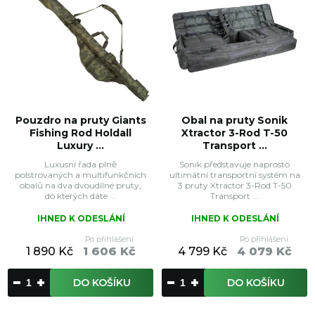
Pouzdro na pruty Giants
Obal na pruty Sonik
Fishing Rod Holdall
Xtractor 3-Rod T-50
Luxury ...
Transport ...
Luxusní řada plně
Sonik představuje naprosto
polstrovaných a multifunkčních
ultimátní transportní systém na
obalů na dva dvoudílné pruty,
3 pruty Xtractor 3-Rod T-50
do kterých dáte ...
Transport ...
IHNED K ODESLÁNÍ
IHNED K ODESLÁNÍ
Po přihlášení
Po přihlášení
1 890 Kč
1 606 Kč
4 799 Kč
4 079 Kč
DO KOŠÍKU
DO KOŠÍKU