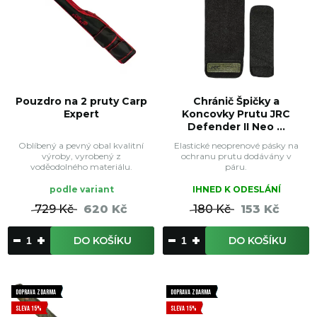
Pouzdro na 2 pruty Carp
Chránič Špičky a
Expert
Koncovky Prutu JRC
Defender II Neo ...
Oblíbený a pevný obal kvalitní
Elastické neoprenové pásky na
výroby, vyrobený z
ochranu prutu dodávány v
voděodolného materiálu.
páru.
podle variant
IHNED K ODESLÁNÍ
729 Kč
620 Kč
180 Kč
153 Kč
DO KOŠÍKU
DO KOŠÍKU
DOPRAVA ZDARMA
DOPRAVA ZDARMA
SLEVA 15%
SLEVA 15%