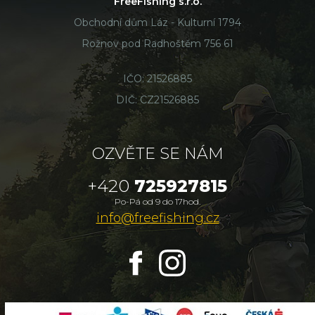
FreeFishing s.r.o.
Obchodní dům Láz - Kulturní 1794
Rožnov pod Radhoštěm 756 61
IČO: 21526885
DIČ: CZ21526885
OZVĚTE SE NÁM
+420
725927815
Po-Pá od 9 do 17hod.
info@freefishing.cz