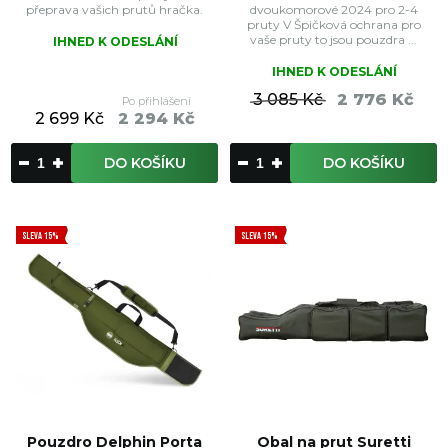
přeprava vašich prutů hračka.
dvoukomorové 2024 pro 2-4
pruty V Špičková ochrana pro
vaše pruty to jsou pouzdra ...
IHNED K ODESLÁNÍ
IHNED K ODESLÁNÍ
3 085 Kč
2 776 Kč
Po přihlášení
2 699 Kč
2 294 Kč
DO KOŠÍKU
DO KOŠÍKU
SLEVA 15%
SLEVA 15%
Pouzdro Delphin Porta
Obal na prut Suretti