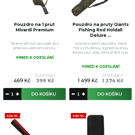
Pouzdro na 1 prut
Pouzdro na pruty Giants
Mivardi Premium
Fishing Rod Holdall
Deluxe ...
Série kvalitních pouzder pro
Vysoce kvalitní pouzdro, které
přepravu jednoho prutu.
má vyztuženou a polstrovanou
konstrukci, díky čemuž drží tvar
...
IHNED K ODESLÁNÍ
IHNED K ODESLÁNÍ
Po přihlášení
Po přihlášení
469 Kč
399 Kč
1 499 Kč
1 274 Kč
DO KOŠÍKU
DO KOŠÍKU
SLEVA 15%
SLEVA 15%