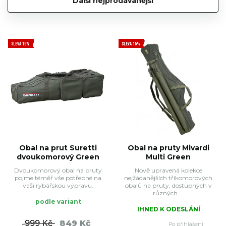
Další nejprodávanější
SLEVA 15%
SLEVA 15%
Obal na prut Suretti
Obal na pruty Mivardi
dvoukomorový Green
Multi Green
Dvoukomorový obal na pruty
Nově upravená kolekce
pojme téměř vše potřebné na
nejžádanějších tříkomorových
vaši rybářskou výpravu.
obalů na pruty, dostupných v
různých ...
podle variant
IHNED K ODESLÁNÍ
999 Kč
849 Kč
Po přihlášení