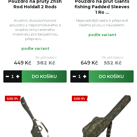
Pouzdro na pruty Zfish
Pouzdro na prut Giants
Rod Holdall 2 Rods
fishing Padded Sleeves
1 Ro ...
Kvalitní, dvoukomorové
Nejsnadnější cesta k přepravě
pouzdro z nepromokavého a
Vašeho prutu s navijákem.
snadno omyvatelného
materiálu pro bezpečnou
podle variant
přepravu ...
podle variant
Po přihlášení
Po přihlášení
449 Kč
382 Kč
649 Kč
552 Kč
DO KOŠÍKU
DO KOŠÍKU
SLEVA 15%
SLEVA 15%