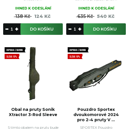
IHNED K ODESLÁNÍ
IHNED K ODESLÁNÍ
138 Kč
124 Kč
635 Kč
540 Kč
DO KOŠÍKU
DO KOŠÍKU
DOPRAVA ZDARMA
DOPRAVA ZDARMA
SLEVA 15%
SLEVA 10%
Obal na pruty Sonik
Pouzdro Sportex
Xtractor 3-Rod Sleeve
dvoukomorové 2024
pro 2-4 pruty V ...
S tímto obalem na pruty bude
SPORTEX Pouzdro