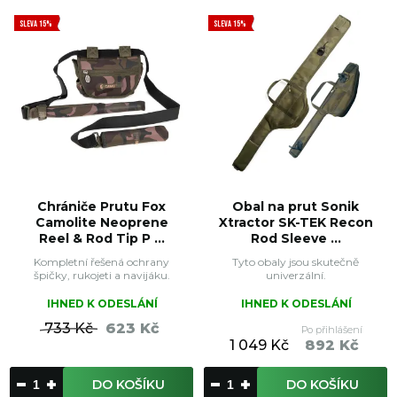
SLEVA 15%
SLEVA 15%
Chrániče Prutu Fox
Obal na prut Sonik
Camolite Neoprene
Xtractor SK-TEK Recon
Reel & Rod Tip P ...
Rod Sleeve ...
Kompletní řešená ochrany
Tyto obaly jsou skutečně
špičky, rukojeti a navijáku.
univerzální.
IHNED K ODESLÁNÍ
IHNED K ODESLÁNÍ
733 Kč
623 Kč
Po přihlášení
1 049 Kč
892 Kč
DO KOŠÍKU
DO KOŠÍKU