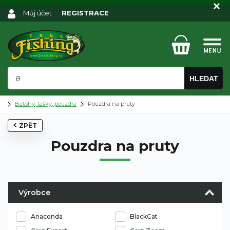
Můj účet
REGISTRACE
HLEDAT
Batohy, tašky, pouzdra
Pouzdra na pruty
ZPĚT
Pouzdra na pruty
Výrobce
Anaconda
BlackCat