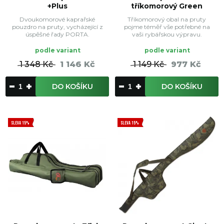
+Plus
tříkomorový Green
Dvoukomorové kaprařské
Tříkomorový obal na pruty
pouzdro na pruty, vycházející z
pojme téměř vše potřebné na
úspěšné řady PORTA.
vaši rybářskou výpravu.
podle variant
podle variant
1 348 Kč
1 146 Kč
1 149 Kč
977 Kč
DO KOŠÍKU
DO KOŠÍKU
SLEVA 15%
SLEVA 15%