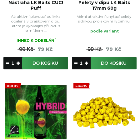
Nástraha LK Baits CUC!
Pelety v dipu LK Baits
Puff
17mm 60g
Atraktivní plovoucí pufinka
Velmi atraktivní chytací pelety
obalená v práškovém dipu,
s dírkou pro aktivní rybařinu.
která je vynikající při lovu s
krmítkem ...
podle variant
IHNED K ODESLÁNÍ
99 Kč
79 Kč
99 Kč
79 Kč
DO KOŠÍKU
DO KOŠÍKU
SLEVA 20%
SLEVA 20%