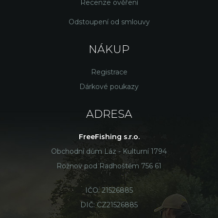
Recenze ověření
Odstoupení od smlouvy
NÁKUP
Registrace
Dárkové poukazy
ADRESA
FreeFishing s.r.o.
Obchodní dům Láz - Kulturní 1794
Rožnov pod Radhoštěm 756 61
IČO: 21526885
DIČ: CZ21526885