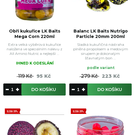
Obří kukuřice LK Baits
Balanc LK Baits Nutrigo
Mega Corn 220ml
Particle 20mm 200ml
Extra velká výběrová kukuřice
Sladká kukuřičná nástraha
naložená ve speciálním nálevu z
plněná propolisem a medovým
All Amino Nutric a nejlepší ...
sirupem je dokonalým
šťavnatým bon ...
IHNED K ODESLÁNÍ
podle variant
119 Kč
95 Kč
279 Kč
223 Kč
DO KOŠÍKU
DO KOŠÍKU
SLEVA 20%
SLEVA 20%