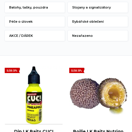
Batohy, tašky, pouzdra
Stojany a signalizátory
Péče o úlovek
Rybářské oblečení
AKCE / DÁREK
Nezařazeno
SLEVA 20%
SLEVA 20%
Dip LK Baits CUC!
Boilie LK Baits Nutrigo