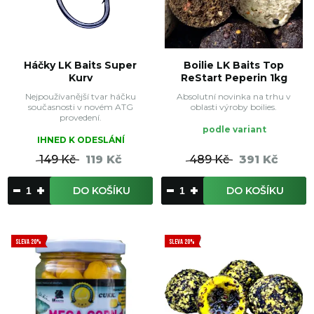
Háčky LK Baits Super
Boilie LK Baits Top
Kurv
ReStart Peperin 1kg
Nejpoužívanější tvar háčku
Absolutní novinka na trhu v
současnosti v novém ATG
oblasti výroby boilies.
provedení.
podle variant
IHNED K ODESLÁNÍ
149 Kč
119 Kč
489 Kč
391 Kč
DO KOŠÍKU
DO KOŠÍKU
SLEVA 20%
SLEVA 20%