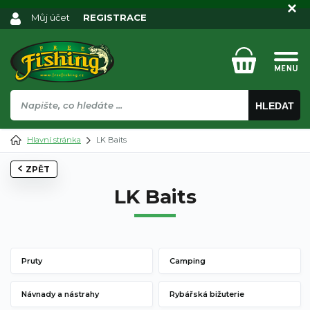
Můj účet
REGISTRACE
HLEDAT
Hlavní stránka
LK Baits
ZPĚT
LK Baits
Pruty
Camping
Návnady a nástrahy
Rybářská bižuterie