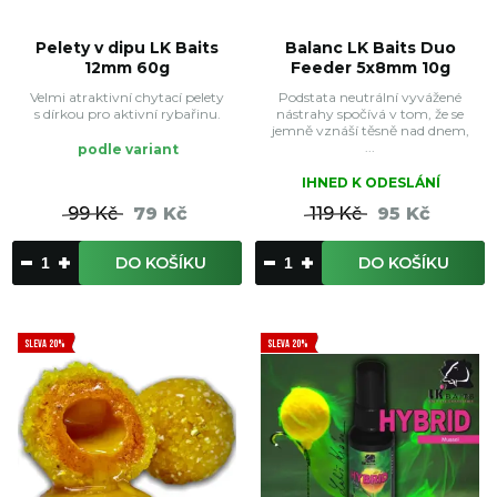
Pelety v dipu LK Baits
Balanc LK Baits Duo
12mm 60g
Feeder 5x8mm 10g
Velmi atraktivní chytací pelety
Podstata neutrální vyvážené
s dírkou pro aktivní rybařinu.
nástrahy spočívá v tom, že se
jemně vznáší těsně nad dnem,
...
podle variant
IHNED K ODESLÁNÍ
99 Kč
79 Kč
119 Kč
95 Kč
DO KOŠÍKU
DO KOŠÍKU
SLEVA 20%
SLEVA 20%