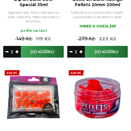
Speciál 35ml
Pellets 20mm 200ml
Speciální dip, který zatraktivní
Nástraha co má přírodní náplň,
Vaše nástrahy nebo návnadu v
rybí protein a atraktivní obal.
krmítku.
IHNED K ODESLÁNÍ
podle variant
149 Kč
119 Kč
279 Kč
223 Kč
DO KOŠÍKU
DO KOŠÍKU
SLEVA 20%
SLEVA 20%