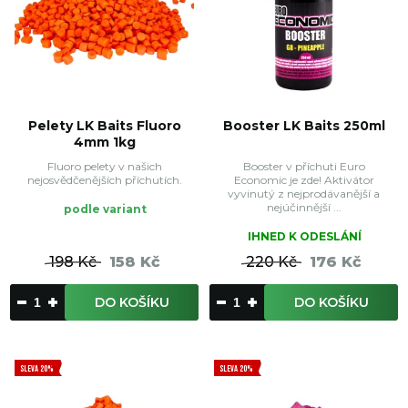
Pelety LK Baits Fluoro
Booster LK Baits 250ml
4mm 1kg
Fluoro pelety v našich
Booster v příchuti Euro
nejosvědčenějších příchutích.
Economic je zde! Aktivátor
vyvinutý z nejprodávanější a
nejúčinnější ...
podle variant
IHNED K ODESLÁNÍ
198 Kč
158 Kč
220 Kč
176 Kč
DO KOŠÍKU
DO KOŠÍKU
SLEVA 20%
SLEVA 20%