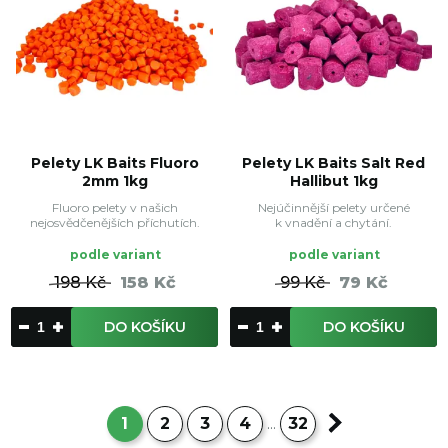
Pelety LK Baits Fluoro
Pelety LK Baits Salt Red
2mm 1kg
Hallibut 1kg
Fluoro pelety v našich
Nejúčinnější pelety určené
nejosvědčenějších příchutích.
k vnadění a chytání.
podle variant
podle variant
198 Kč
158 Kč
99 Kč
79 Kč
DO KOŠÍKU
DO KOŠÍKU
1
2
3
4
32
...