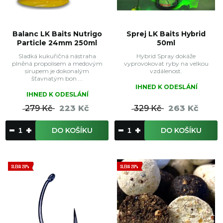
Balanc LK Baits Nutrigo
Sprej LK Baits Hybrid
Particle 24mm 250ml
50ml
Sladká kukuřičná nástraha
Hybrid Spray dokáže
plněná propolisem a medovým
vyprovokovat ryby na velkou
sirupem je dokonalým
vzdálenost.
šťavnatým bon ...
IHNED K ODESLÁNÍ
IHNED K ODESLÁNÍ
279 Kč
223 Kč
329 Kč
263 Kč
DO KOŠÍKU
DO KOŠÍKU
SLEVA 20%
SLEVA 20%