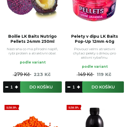
Boilie LK Baits Nutrigo
Pelety v dipu LK Baits
Pellets 24mm 250ml
Pop-Up 12mm 40g
Nástraha co má přírodní náplň,
Plovoucí velmi atraktivní
rybí protein a atraktivní obal.
chytací pelety s dírkou pro
aktivní rybařinu.
podle variant
podle variant
279 Kč
223 Kč
149 Kč
119 Kč
DO KOŠÍKU
DO KOŠÍKU
SLEVA 20%
SLEVA 20%