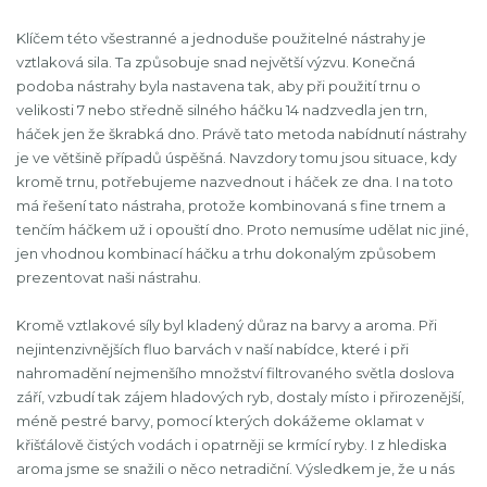
Klíčem této všestranné a jednoduše použitelné nástrahy je
vztlaková sila. Ta způsobuje snad největší výzvu. Konečná
podoba nástrahy byla nastavena tak, aby při použití trnu o
velikosti 7 nebo středně silného háčku 14 nadzvedla jen trn,
háček jen že škrabká dno. Právě tato metoda nabídnutí nástrahy
je ve většině případů úspěšná. Navzdory tomu jsou situace, kdy
kromě trnu, potřebujeme nazvednout i háček ze dna. I na toto
má řešení tato nástraha, protože kombinovaná s fine trnem a
tenčím háčkem už i opouští dno. Proto nemusíme udělat nic jiné,
jen vhodnou kombinací háčku a trhu dokonalým způsobem
prezentovat naši nástrahu.
Kromě vztlakové síly byl kladený důraz na barvy a aroma. Při
nejintenzivnějších fluo barvách v naší nabídce, které i při
nahromadění nejmenšího množství filtrovaného světla doslova
září, vzbudí tak zájem hladových ryb, dostaly místo i přirozenější,
méně pestré barvy, pomocí kterých dokážeme oklamat v
křišťálově čistých vodách i opatrněji se krmící ryby. I z hlediska
aroma jsme se snažili o něco netradiční. Výsledkem je, že u nás