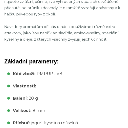
najdete zvláštní, účinné, i ve vyhrocených situacích osvědčené
příchutě, po průniku do vody je okamžitě vyzařují z nástrahy a k
háčku přivedou ryby z okolí.
Navzdory aromatům při nástrahách používáme i různé extra
atraktory, jako jsou například sladidla, aminokyseliny, speciální
kyseliny a oleje, z kterých všechny zvyšují jejich účinnost.
Základní parametry:
Kód zboží:
PMPUP-JV8
Vlastnosti:
Balení:
20 g
Velikost:
8 mm
Příchuť:
jogurt-kyselina máselná