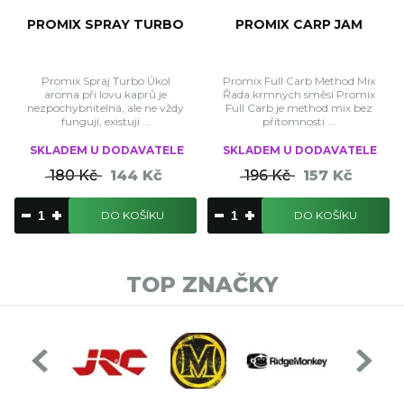
PROMIX SPRAY TURBO
PROMIX CARP JAM
Promix Spraj Turbo Úkol
Promix Full Carb Method Mix
aroma při lovu kaprů je
Řada krmných směsí Promix
nezpochybnitelná, ale ne vždy
Full Carb je method mix bez
fungují, existují ...
přítomnosti ...
SKLADEM U DODAVATELE
SKLADEM U DODAVATELE
180 Kč
144 Kč
196 Kč
157 Kč
DO KOŠÍKU
DO KOŠÍKU
TOP ZNAČKY