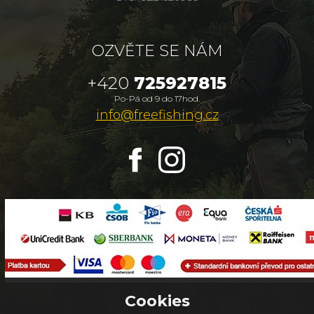
OZVĚTE SE NÁM
+420
725927815
Po-Pá od 9 do 17hod.
info@freefishing.cz
Cookies