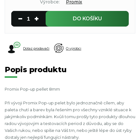
Výrobce:
Promix
DO KOŠÍKU
Dotaz prodavači
O výrobci
Popis produktu
Promix Pop-up pellet 8mm
Při vývoji Promix Pop-up pelet bylo jednoznačně cílem, aby
paleta chutí a barev byla řešením pro všechny vzniklé situace k
jakýmkoliv podmínkám. Kvůli tomu prošly tyto produkty dlouhou
radou vývojovým a testovacích period z důvodu, aby se do
Vašich rukou, nebo spíše na Váš trn, nebo ještě lépe do úst ryby
dostaly jen nejlepší fungující nástrahy.