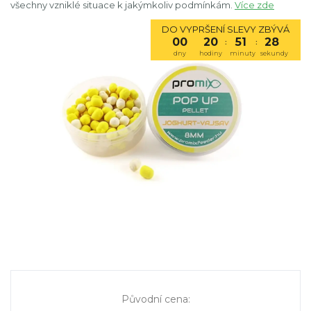
všechny vzniklé situace k jakýmkoliv podmínkám.
Více zde
DO VYPRŠENÍ SLEVY ZBÝVÁ
00
20
51
27
:
:
dny
hodiny
minuty
sekundy
Původní cena
: