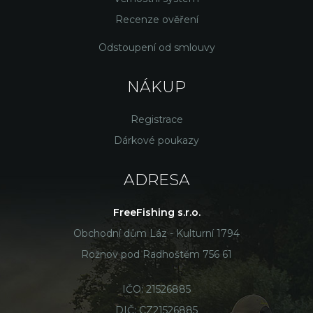
Recenze ověření
Odstoupení od smlouvy
NÁKUP
Registrace
Dárkové poukazy
ADRESA
FreeFishing s.r.o.
Obchodní dům Láz - Kulturní 1794
Rožnov pod Radhoštěm 756 61
IČO: 21526885
DIČ: CZ21526885