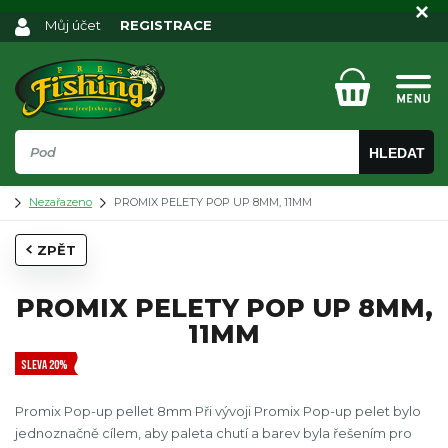
Můj účet
REGISTRACE
HLEDAT
Nezařazeno
PROMIX PELETY POP UP 8MM, 11MM
ZPĚT
PROMIX PELETY POP UP 8MM,
11MM
SLEVA 20%
Promix Pop-up pellet 8mm Při vývoji Promix Pop-up pelet bylo
jednoznačně cílem, aby paleta chutí a barev byla řešením pro