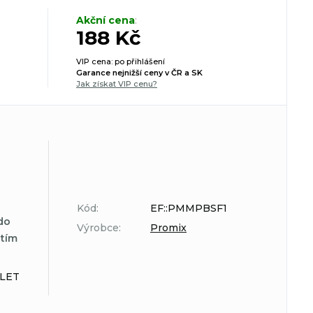
Akční cena
:
188 Kč
VIP cena: po přihlášení
Garance nejnižší ceny v ČR a SK
Jak získat VIP cenu?
Kód:
EF::PMMPBSF1
do
Výrobce:
Promix
atím
LET