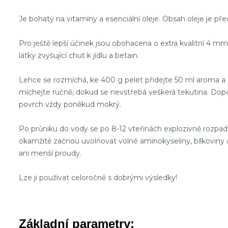
Je bohatý na vitamíny a esenciální oleje. Obsah oleje je pře
Pro ještě lepší účinek jsou obohacena o extra kvalitní 4 
látky zvyšující chuť k jídlu a betain.
Lehce se rozmíchá, ke 400 g pelet přidejte 50 ml aroma a 
míchejte ručně, dokud se nevstřebá veškerá tekutina. Dopor
povrch vždy poněkud mokrý.
Po průniku do vody se po 8-12 vteřinách explozivně rozpadá
okamžitě začnou uvolňovat volné aminokyseliny, bílkoviny a
ani menší proudy.
Lze ji používat celoročně s dobrými výsledky!
Základní parametry: