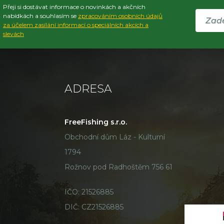
Přeji si dostávat informace o novinkách a akčních
nabídkách a souhlasím se
zpracováním osobních údajů
za účelem zasílání informací o speciálních akcích a
slevách
ADRESA
FreeFishing s.r.o.
Obchodní dům Láz - Kulturní
1794
Rožnov pod Radhoštěm 756 61
IČO: 21526885
DIČ: CZ21526885