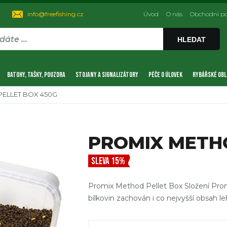
info@freefishing.cz
Úvod
O nás
Obchodní p
HLEDAT
BATOHY, TAŠKY, POUZDRA
STOJANY A SIGNALIZÁTORY
PÉČE O ÚLOVEK
RYBÁŘSKÉ OBL
ELLET BOX 450G
PROMIX METH
SLEVA 15%
Promix Method Pellet Box Složení Prom
bílkovin zachován i co nejvyšší obsah l