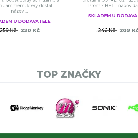
 a Goost Spray se hlásíme s
brutálně OSTRÉ! Už náze
 Jammem, který dostal
Promix HELL napovídá, ž
název ...
SKLADEM U DODAVA
ADEM U DODAVATELE
220 Kč
209 K
259 Kč
246 Kč
DO KOŠÍKU
DO KO
TOP ZNAČKY