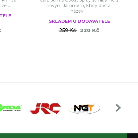
v krmiva
Carp Jam a Goost Spray se hlásíme s
e ...
novým Jammem, který dostal
název ...
TELE
SKLADEM U DODAVATELE
č
220 Kč
259 Kč
ŠÍKU
DO KOŠÍKU