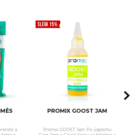
SLEVA 15%
SMĚS
PROMIX GOOST JAM
řenité a
Promix GOOST Jam Po úspěchu