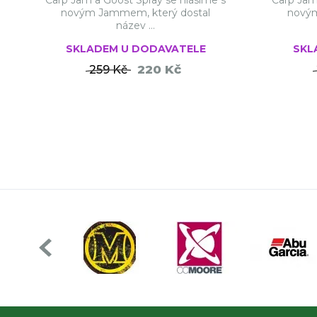
Carp Jam a Goost Spray se hlásíme s
Carp Jam
novým Jammem, který dostal
novým
název ...
SKLADEM U DODAVATELE
SKL
220 Kč
259 Kč
DO KOŠÍKU