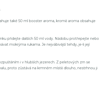
.
obsahuje také 50 ml booster aroma, kromě aroma obsahuje
inku přidejte dalších 50 ml vody. Nádobu protřepejte nebo
at mokrýma rukama. Je nejvábivější tehdy, je-li její
ozpuštěním i v hlubších jezerech. Z peletových zrn se
omalu, proto zůstává na krmném místě dlouho, nestrhnou ji