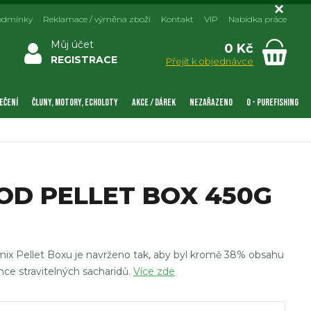
odmínky
Reklamace / výměna zboží
Kontakt
VIP
Nabídka práce
Můj účet
0 Kč
REGISTRACE
Přejít k objednávce
EČENÍ
ČLUNY, MOTORY, ECHOLOTY
AKCE / DÁREK
NEZAŘAZENO
0 - PUREFISHING
OD PELLET BOX 450G
ix Pellet Boxu je navrženo tak, aby byl kromě 38% obsahu
ehce stravitelných sacharidů.
Více zde