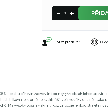
PŘID
Dotaz prodavači
O vý
38% obsahu bílkovin zachován i co nejvyšší obsah lehce stravitel
sah bílkovin je kromě nejkvalitnější rybí moučky doplněn také p
íčků. Má vysoký obsah vlákniny, což zaručuje lehkou stravitelnost