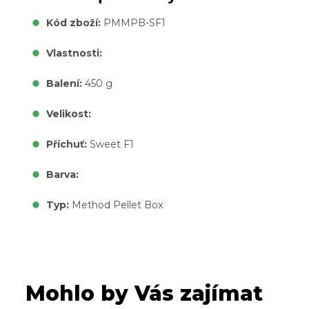
Kód zboží:
PMMPB-SF1
Vlastnosti:
Balení:
450 g
Velikost:
Příchuť:
Sweet F1
Barva:
Typ:
Method Pellet Box
Mohlo by Vás zajímat