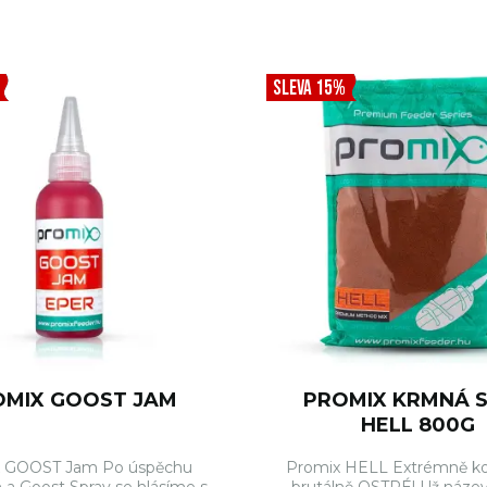
SLEVA 15%
OMIX GOOST JAM
PROMIX KRMNÁ 
HELL 800G
x GOOST Jam Po úspěchu
Promix HELL Extrémně ko