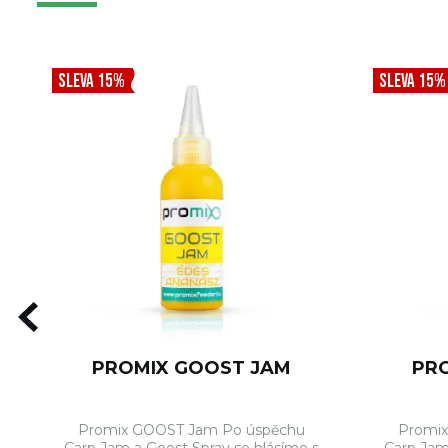
SLEVA 15%
SLEVA 15%
PROMIX GOOST JAM
PR
Promix GOOST Jam Po úspěchu
Promi