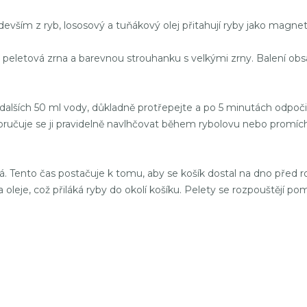
devším z ryb, lososový a tuňákový olej přitahují ryby jako magnet
mm peletová zrna a barevnou strouhanku s velkými zrny. Balení 
dalších 50 ml vody, důkladně protřepejte a po 5 minutách odpoč
učuje se ji pravidelně navlhčovat během rybolovu nebo promícháv
. Tento čas postačuje k tomu, aby se košík dostal na dno před r
 oleje, což přiláká ryby do okolí košíku. Pelety se rozpouštějí p