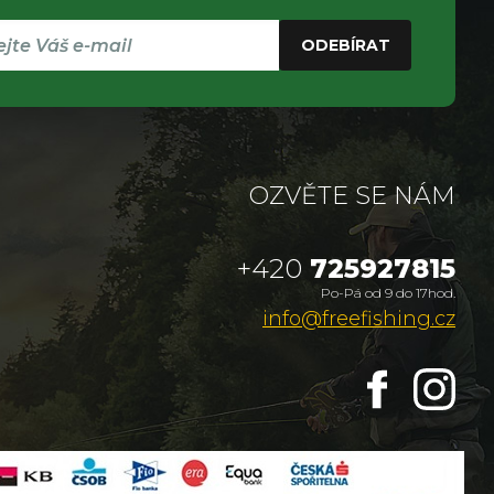
ODEBÍRAT
OZVĚTE SE NÁM
+420
725927815
Po-Pá od 9 do 17hod.
info@freefishing.cz