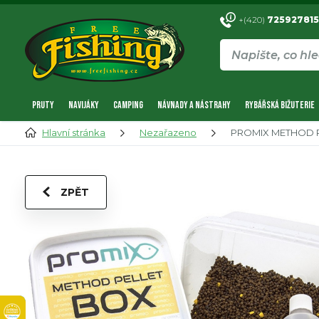
+(420)
725927815
PRUTY
NAVIJÁKY
CAMPING
NÁVNADY A NÁSTRAHY
RYBÁŘSKÁ BIŽUTERIE
Hlavní stránka
Nezařazeno
PROMIX METHOD P
ZPĚT