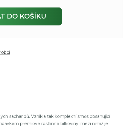
AT
DO KOŠÍKU
robci
ných sacharidů. Vznikla tak komplexní směs obsahující
řídavkem prémiové rostlinné bílkoviny, mezi nimiž je
.