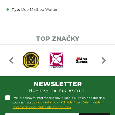
Typ:
Duo Method Wafter
TOP ZNAČKY
NEWSLETTER
Novinky na Váš e-mail.
Přeji si dostávat informace o novinkách a akčních nabídkách a
souhlasím se
zpracováním osobních údajů za účelem zasílání
informací o speciálních akcích a slevách