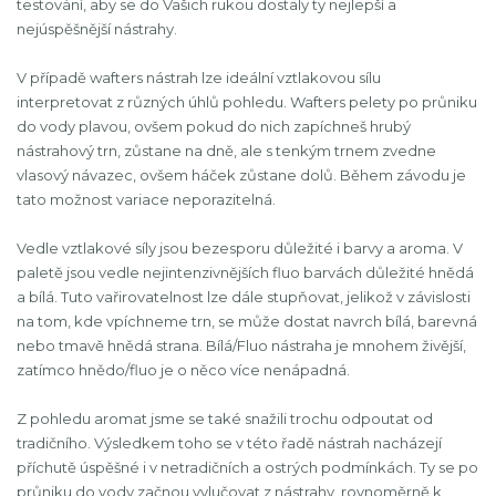
testování, aby se do Vašich rukou dostaly ty nejlepší a
nejúspěšnější nástrahy.
V případě wafters nástrah lze ideální vztlakovou sílu
interpretovat z různých úhlů pohledu. Wafters pelety po průniku
do vody plavou, ovšem pokud do nich zapíchneš hrubý
nástrahový trn, zůstane na dně, ale s tenkým trnem zvedne
vlasový návazec, ovšem háček zůstane dolů. Během závodu je
tato možnost variace neporazitelná.
Vedle vztlakové síly jsou bezesporu důležité i barvy a aroma. V
paletě jsou vedle nejintenzivnějších fluo barvách důležité hnědá
a bílá. Tuto vařirovatelnost lze dále stupňovat, jelikož v závislosti
na tom, kde vpíchneme trn, se může dostat navrch bílá, barevná
nebo tmavě hnědá strana. Bílá/Fluo nástraha je mnohem živější,
zatímco hnědo/fluo je o něco více nenápadná.
Z pohledu aromat jsme se také snažili trochu odpoutat od
tradičního. Výsledkem toho se v této řadě nástrah nacházejí
příchutě úspěšné i v netradičních a ostrých podmínkách. Ty se po
průniku do vody začnou vylučovat z nástrahy, rovnoměrně k