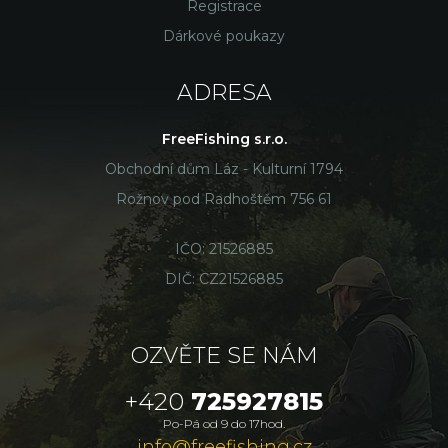
Registrace
Dárkové poukazy
ADRESA
FreeFishing s.r.o.
Obchodní dům Láz - Kulturní 1794
Rožnov pod Radhoštěm 756 61
IČO: 21526885
DIČ: CZ21526885
OZVĚTE SE NÁM
+420
725927815
Po-Pá od 9 do 17hod.
info@freefishing.cz