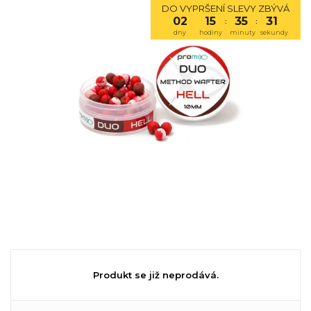
DO VYPRŠENÍ SLEVY ZBÝVÁ
02
15
35
31
:
:
dny
hodiny
minuty
sekundy
Produkt se již neprodává.