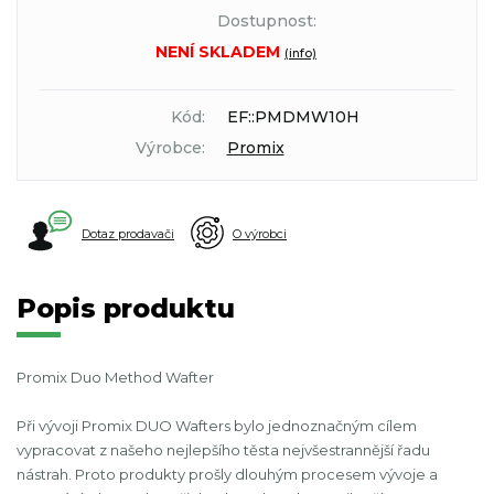
Dostupnost:
NENÍ SKLADEM
(info)
Kód:
EF::PMDMW10H
Výrobce:
Promix
Dotaz prodavači
O výrobci
Popis produktu
Promix Duo Method Wafter
Při vývoji Promix DUO Wafters bylo jednoznačným cílem
vypracovat z našeho nejlepšího těsta nejvšestrannější řadu
nástrah. Proto produkty prošly dlouhým procesem vývoje a