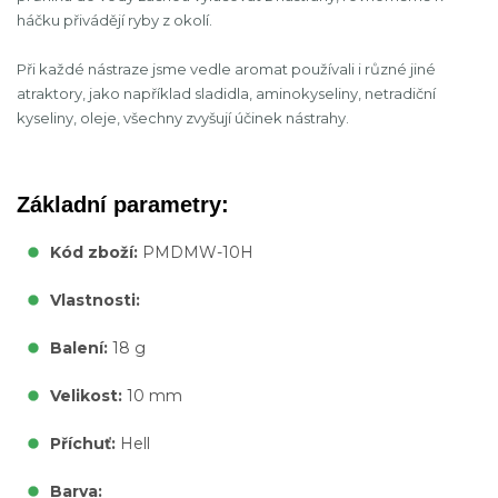
háčku přivádějí ryby z okolí.
Při každé nástraze jsme vedle aromat používali i různé jiné
atraktory, jako například sladidla, aminokyseliny, netradiční
kyseliny, oleje, všechny zvyšují účinek nástrahy.
Základní parametry:
Kód zboží:
PMDMW-10H
Vlastnosti:
Balení:
18 g
Velikost:
10 mm
Příchuť:
Hell
Barva: