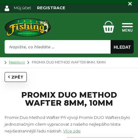
Můj účet
REGISTRACE
HLEDAT
Neaktivní
PROMIX DUO METHOD WAFTER 8MM, 10MM
ZPĚT
PROMIX DUO METHOD
WAFTER 8MM, 10MM
Promix Duo Method Wafter Při vývoji Promix DUO Wafters bylo
jednoznačným cílem vypracovat z našeho nejlepšího těsta
nejvšestrannější řadu nástrah.
Více zde