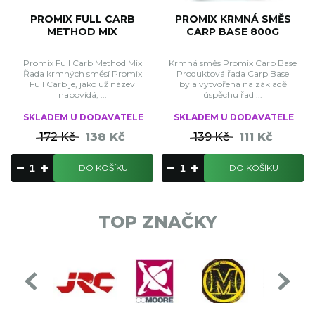
PROMIX FULL CARB
PROMIX KRMNÁ SMĚS
METHOD MIX
CARP BASE 800G
Promix Full Carb Method Mix
Krmná směs Promix Carp Base
Řada krmných směsí Promix
Produktová řada Carp Base
Full Carb je, jako už název
byla vytvořena na základě
napovídá, ...
úspěchu řad ...
SKLADEM U DODAVATELE
SKLADEM U DODAVATELE
172 Kč
138 Kč
139 Kč
111 Kč
DO KOŠÍKU
DO KOŠÍKU
TOP ZNAČKY