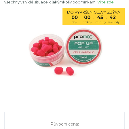
všechny vzniklé situace k jakýmkoliv podmínkám.
Více zde
DO VYPRŠENÍ SLEVY ZBÝVÁ
00
00
45
41
:
:
dny
hodiny
minuty
sekundy
Původní cena
: