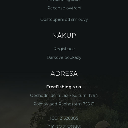
Recenze ověření
Odstoupení od smlouvy
NÁKUP
Registrace
Dárkové poukazy
ADRESA
FreeFishing s.r.o.
Obchodní dům Láz - Kulturní 1794
Rožnov pod Radhoštěm 756 61
IČO: 21526885
DIČ: CZ21526885