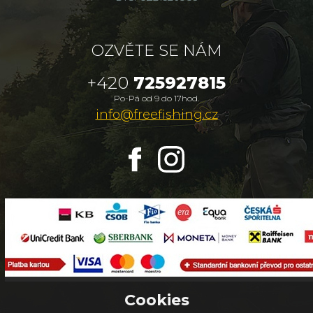
OZVĚTE SE NÁM
+420
725927815
Po-Pá od 9 do 17hod.
info@freefishing.cz
Cookies