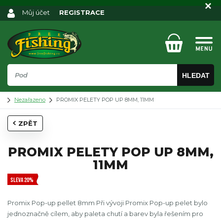
Můj účet
REGISTRACE
HLEDAT
Nezařazeno
PROMIX PELETY POP UP 8MM, 11MM
ZPĚT
PROMIX PELETY POP UP 8MM,
11MM
SLEVA 20%
Promix Pop-up pellet 8mm Při vývoji Promix Pop-up pelet bylo
jednoznačně cílem, aby paleta chutí a barev byla řešením pro