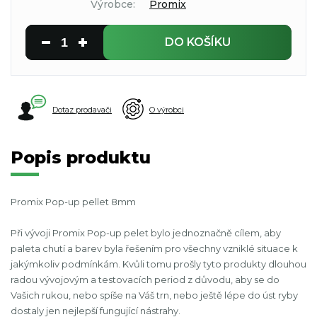
Výrobce:
Promix
DO KOŠÍKU
Dotaz prodavači
O výrobci
Popis produktu
Promix Pop-up pellet 8mm
Při vývoji Promix Pop-up pelet bylo jednoznačně cílem, aby
paleta chutí a barev byla řešením pro všechny vzniklé situace k
jakýmkoliv podmínkám. Kvůli tomu prošly tyto produkty dlouhou
radou vývojovým a testovacích period z důvodu, aby se do
Vašich rukou, nebo spíše na Váš trn, nebo ještě lépe do úst ryby
dostaly jen nejlepší fungující nástrahy.