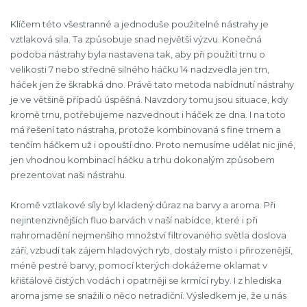
Klíčem této všestranné a jednoduše použitelné nástrahy je
vztlaková sila. Ta způsobuje snad největší výzvu. Konečná
podoba nástrahy byla nastavena tak, aby při použití trnu o
velikosti 7 nebo středně silného háčku 14 nadzvedla jen trn,
háček jen že škrabká dno. Právě tato metoda nabídnutí nástrahy
je ve většině případů úspěšná. Navzdory tomu jsou situace, kdy
kromě trnu, potřebujeme nazvednout i háček ze dna. I na toto
má řešení tato nástraha, protože kombinovaná s fine trnem a
tenčím háčkem už i opouští dno. Proto nemusíme udělat nic jiné,
jen vhodnou kombinací háčku a trhu dokonalým způsobem
prezentovat naši nástrahu.
Kromě vztlakové síly byl kladený důraz na barvy a aroma. Při
nejintenzivnějších fluo barvách v naší nabídce, které i při
nahromadění nejmenšího množství filtrovaného světla doslova
září, vzbudí tak zájem hladových ryb, dostaly místo i přirozenější,
méně pestré barvy, pomocí kterých dokážeme oklamat v
křišťálově čistých vodách i opatrněji se krmící ryby. I z hlediska
aroma jsme se snažili o něco netradiční. Výsledkem je, že u nás