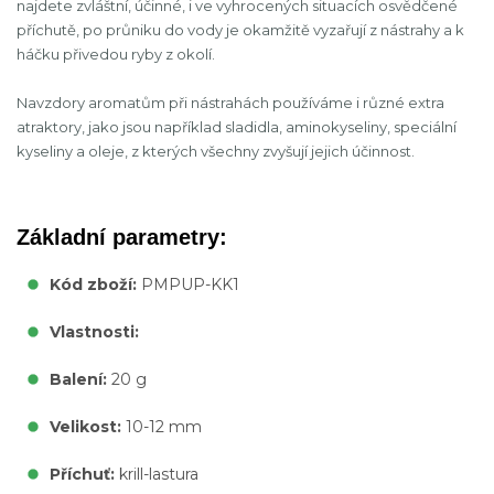
najdete zvláštní, účinné, i ve vyhrocených situacích osvědčené
příchutě, po průniku do vody je okamžitě vyzařují z nástrahy a k
háčku přivedou ryby z okolí.
Navzdory aromatům při nástrahách používáme i různé extra
atraktory, jako jsou například sladidla, aminokyseliny, speciální
kyseliny a oleje, z kterých všechny zvyšují jejich účinnost.
Základní parametry:
Kód zboží:
PMPUP-KK1
Vlastnosti:
Balení:
20 g
Velikost:
10-12 mm
Příchuť:
krill-lastura