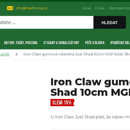
info@freefishing.cz
Úvod
O nás
Obchodní p
HLEDAT
BATOHY, TAŠKY, POUZDRA
STOJANY A SIGNALIZÁTORY
PÉČE O ÚLOVEK
RYBÁŘSKÉ OBL
naček
Iron Claw gumová nástraha Just Shad 10cm MGP blistr 5k
Iron Claw gum
Shad 10cm MGP
SLEVA 15%
U Iron Claw Just Shad platí, že název m