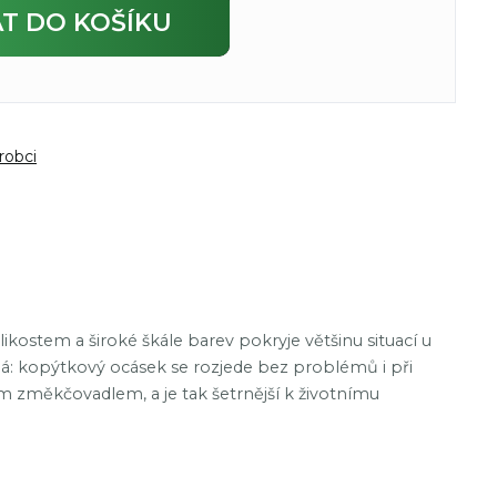
AT
DO KOŠÍKU
robci
ikostem a široké škále barev pokryje většinu situací u
ná: kopýtkový ocásek se rozjede bez problémů i při
ým změkčovadlem, a je tak šetrnější k životnímu