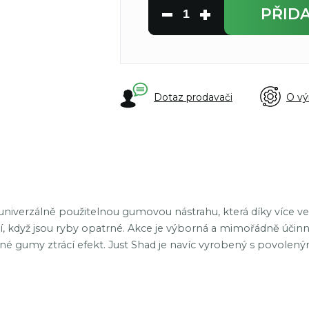
PŘID
Dotaz prodavači
O vý
o univerzálně použitelnou gumovou nástrahu, která díky více vel
í, když jsou ryby opatrné. Akce je výborná a mimořádně účin
jiné gumy ztrácí efekt. Just Shad je navíc vyrobený s povolen