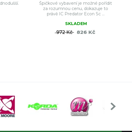
dnodušší.
Špičkové vybavení je možné pořídit
za rozumnou cenu, dokazuje to
právě IC Predator Econ Sc ...
SKLADEM
826 Kč
972 Kč
ŠÍKU
DO KOŠÍKU