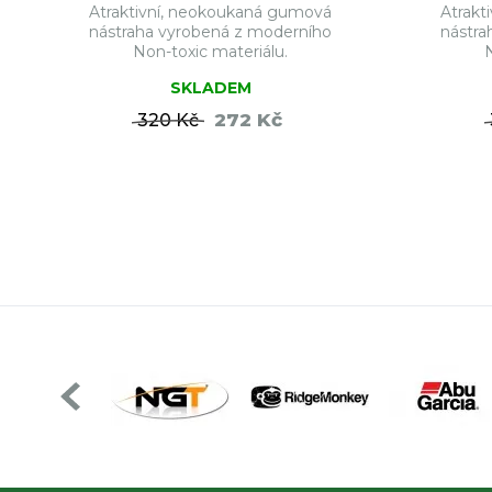
Atraktivní, neokoukaná gumová
Atrakt
nástraha vyrobená z moderního
nástra
Non-toxic materiálu.
SKLADEM
272 Kč
320 Kč
DO KOŠÍKU