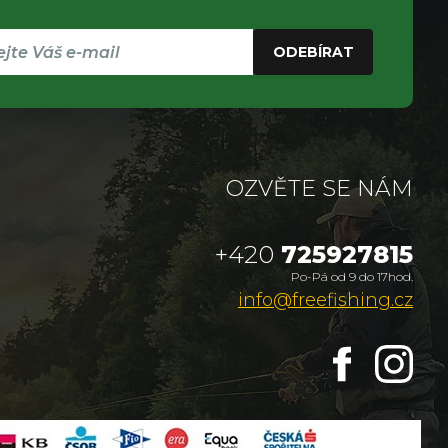
ODEBÍRAT
OZVĚTE SE NÁM
+420
725927815
Po-Pá od 9 do 17hod.
info@freefishing.cz