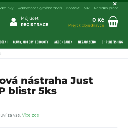
odmínky
Reklamace / výměna zboží
Kontakt
VIP
Nabídka práce
Můj účet
0 Kč
REGISTRACE
Přejít k objednávce
EČENÍ
ČLUNY, MOTORY, ECHOLOTY
AKCE / DÁREK
NEZAŘAZENO
0 - PUREFISHING
s
ová nástraha Just
 blistr 5ks
luví za vše.
Více zde