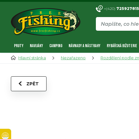
+(420)
725927815
PRUTY
NAVIJÁKY
CAMPING
NÁVNADY A NÁSTRAHY
RYBÁŘSKÁ BIŽUTERIE
Hlavní stránka
Nezařazeno
Rozdělení podle z
ZPĚT