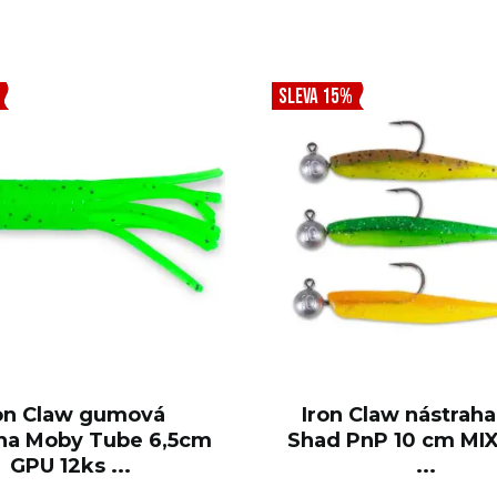
SLEVA 15%
on Claw gumová
Iron Claw nástraha
ha Moby Tube 6,5cm
Shad PnP 10 cm MIX 
GPU 12ks ...
...