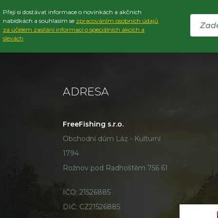
Přeji si dostávat informace o novinkách a akčních
nabídkách a souhlasím se
zpracováním osobních údajů
za účelem zasílání informací o speciálních akcích a
slevách
ADRESA
FreeFishing s.r.o.
Obchodní dům Láz - Kulturní
1794
Rožnov pod Radhoštěm 756 61
IČO: 21526885
DIČ: CZ21526885