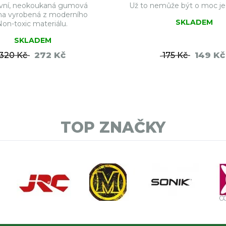
ivní, neokoukaná gumová
Už to nemůže být o moc je
ha vyrobená z moderního
SKLADEM
Non-toxic materiálu.
SKLADEM
272 Kč
149 Kč
320 Kč
175 Kč
DO KOŠÍKU
DO KO
TOP ZNAČKY