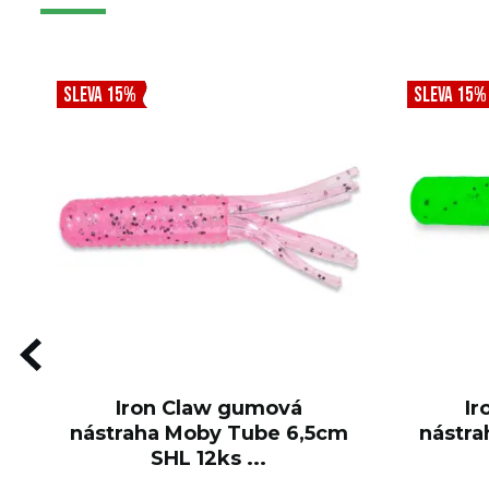
SLEVA 15%
SLEVA 15%
Iron Claw gumová
Ir
nástraha Moby Tube 6,5cm
nástra
SHL 12ks ...