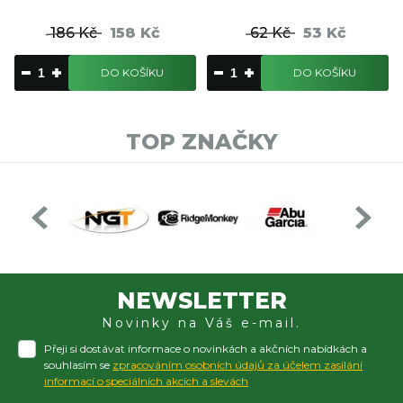
186 Kč
158 Kč
62 Kč
53 Kč
DO KOŠÍKU
DO KOŠÍKU
TOP ZNAČKY
NEWSLETTER
Novinky na Váš e-mail.
Přeji si dostávat informace o novinkách a akčních nabídkách a
souhlasím se
zpracováním osobních údajů za účelem zasílání
informací o speciálních akcích a slevách