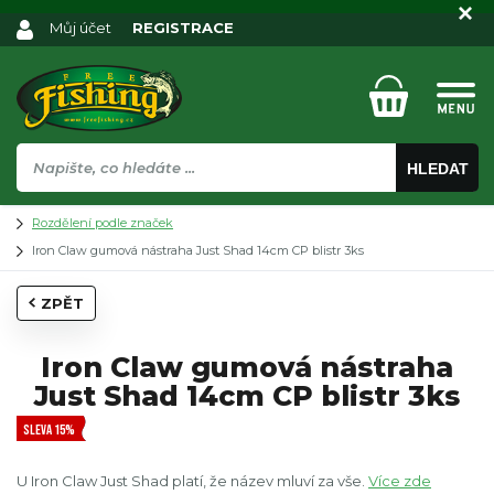
Můj účet
REGISTRACE
HLEDAT
Rozdělení podle značek
Iron Claw gumová nástraha Just Shad 14cm CP blistr 3ks
ZPĚT
Iron Claw gumová nástraha
Just Shad 14cm CP blistr 3ks
SLEVA 15%
U Iron Claw Just Shad platí, že název mluví za vše.
Více zde