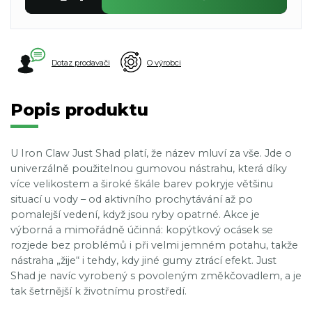
Dotaz prodavači
O výrobci
Popis produktu
U Iron Claw Just Shad platí, že název mluví za vše. Jde o
univerzálně použitelnou gumovou nástrahu, která díky
více velikostem a široké škále barev pokryje většinu
situací u vody – od aktivního prochytávání až po
pomalejší vedení, když jsou ryby opatrné. Akce je
výborná a mimořádně účinná: kopýtkový ocásek se
rozjede bez problémů i při velmi jemném potahu, takže
nástraha „žije“ i tehdy, kdy jiné gumy ztrácí efekt. Just
Shad je navíc vyrobený s povoleným změkčovadlem, a je
tak šetrnější k životnímu prostředí.