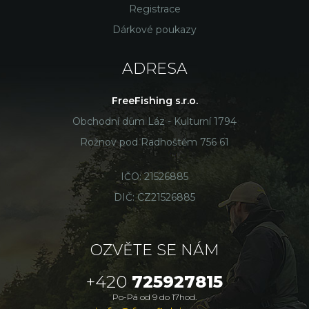
Registrace
Dárkové poukazy
ADRESA
FreeFishing s.r.o.
Obchodní dům Láz - Kulturní 1794
Rožnov pod Radhoštěm 756 61
IČO: 21526885
DIČ: CZ21526885
OZVĚTE SE NÁM
+420
725927815
Po-Pá od 9 do 17hod.