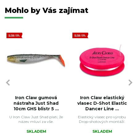
Mohlo by Vás zajímat
SLEVA 15%
SLEVA 15%
Iron Claw gumová
Iron Claw elastický
nástraha Just Shad
vlasec D-Shot Elastic
10cm GHS blistr 5 ...
Dancer Line ...
U Iron Claw Just Shad platí, že
Elastický vlasec pro výrobu
název mluví za vše.
Drop-shotových montáží.
SKLADEM
SKLADEM