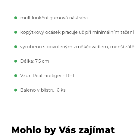
multifunkční gumová nástraha
kopýtkový ocásek pracuje už při minimálním tažení
vyrobeno s povoleným změkčovadlem, menší zátěž 
Délka: 7,5 cm
Vzor: Real Firetiger - RFT
Baleno v blistru: 6 ks
Mohlo by Vás zajímat