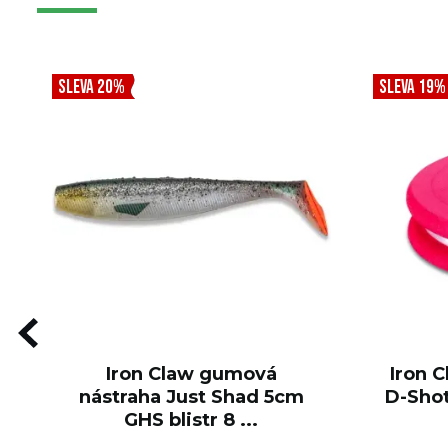
SLEVA 20%
SLEVA 19%
Iron Claw gumová
Iron C
nástraha Just Shad 5cm
D-Shot
GHS blistr 8 ...