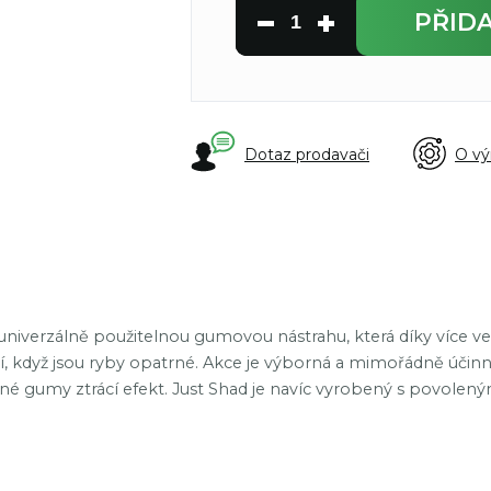
PŘID
Dotaz prodavači
O vý
o univerzálně použitelnou gumovou nástrahu, která díky více vel
í, když jsou ryby opatrné. Akce je výborná a mimořádně účin
jiné gumy ztrácí efekt. Just Shad je navíc vyrobený s povolen