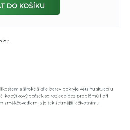
AT
DO KOŠÍKU
robci
ikostem a široké škále barev pokryje většinu situací u
ná: kopýtkový ocásek se rozjede bez problémů i při
ým změkčovadlem, a je tak šetrnější k životnímu