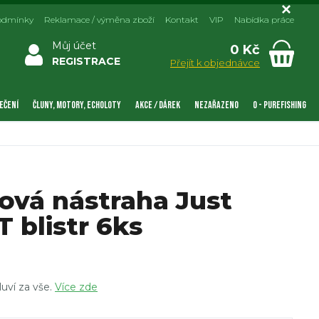
odmínky
Reklamace / výměna zboží
Kontakt
VIP
Nabídka práce
Můj účet
0 Kč
REGISTRACE
Přejít k objednávce
EČENÍ
ČLUNY, MOTORY, ECHOLOTY
AKCE / DÁREK
NEZAŘAZENO
0 - PUREFISHING
ová nástraha Just
 blistr 6ks
luví za vše.
Více zde