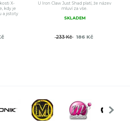
kosti X-
U Iron Claw Just Shad platí, že název
e, kdy je
mluví za vše.
a jistoty
SKLADEM
Kč
186 Kč
233 Kč
ŠÍKU
DO KOŠÍKU