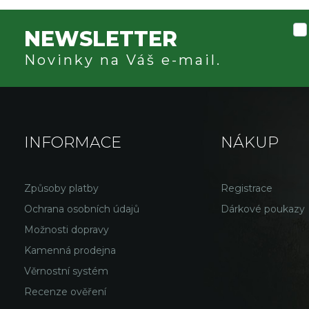
NEWSLETTER
Novinky na Váš e-mail.
INFORMACE
NÁKUP
Způsoby platby
Registrace
Ochrana osobních údajů
Dárkové poukazy
Možnosti dopravy
Kamenná prodejna
Věrnostní systém
Recenze ověření