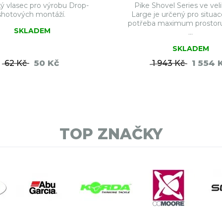
ký vlasec pro výrobu Drop-
Pike Shovel Series ve veli
shotových montáží.
Large je určený pro situac
potřeba maximum prostoru 
SKLADEM
...
SKLADEM
50 Kč
1 554 
62 Kč
1 943 Kč
DO KOŠÍKU
DO KO
TOP ZNAČKY