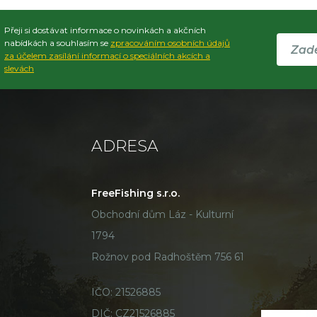
Přeji si dostávat informace o novinkách a akčních
nabídkách a souhlasím se
zpracováním osobních údajů
za účelem zasílání informací o speciálních akcích a
slevách
ADRESA
FreeFishing s.r.o.
Obchodní dům Láz - Kulturní
1794
Rožnov pod Radhoštěm 756 61
IČO: 21526885
DIČ: CZ21526885