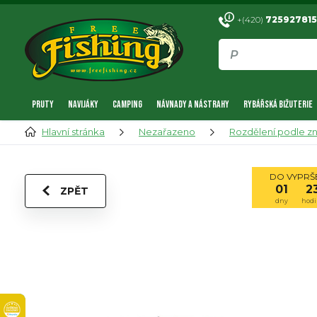
+(420)
725927815
PRUTY
NAVIJÁKY
CAMPING
NÁVNADY A NÁSTRAHY
RYBÁŘSKÁ BIŽUTERIE
Hlavní stránka
Nezařazeno
Rozdělení podle z
DO VYPRŠE
01
2
ZPĚT
dny
hodi