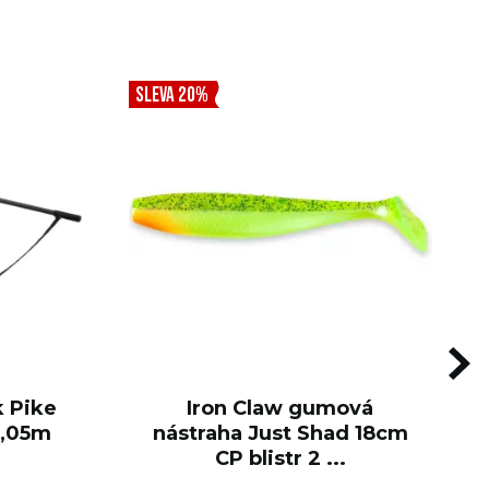
SLEVA 20%
k Pike
Iron Claw gumová
2,05m
nástraha Just Shad 18cm
CP blistr 2 ...