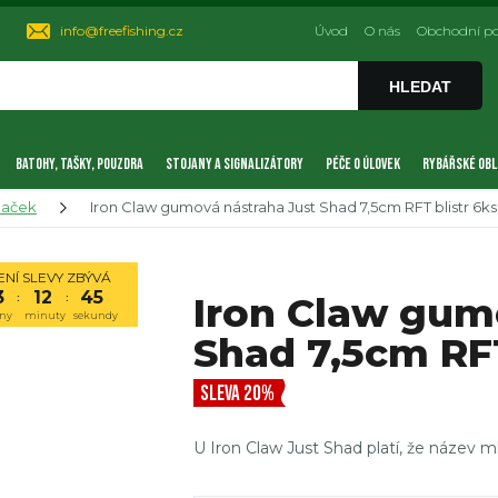
info@freefishing.cz
Úvod
O nás
Obchodní p
HLEDAT
BATOHY, TAŠKY, POUZDRA
STOJANY A SIGNALIZÁTORY
PÉČE O ÚLOVEK
RYBÁŘSKÉ OBL
naček
Iron Claw gumová nástraha Just Shad 7,5cm RFT blistr 6ks
NÍ SLEVY ZBÝVÁ
3
12
44
Iron Claw gum
:
:
ny
minuty
sekundy
Shad 7,5cm RFT
SLEVA 20%
U Iron Claw Just Shad platí, že název m