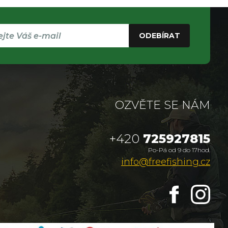
ODEBÍRAT
OZVĚTE SE NÁM
+420
725927815
Po-Pá od 9 do 17hod.
info@freefishing.cz