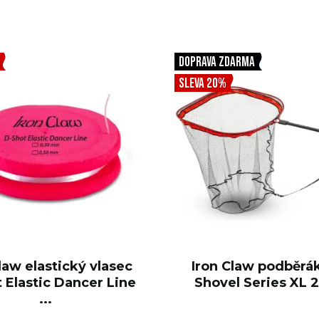
DOPRAVA ZDARMA
SLEVA 20%
law elastický vlasec
Iron Claw podběrá
 Elastic Dancer Line
Shovel Series XL 
...