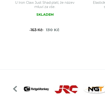
U Iron Claw Just Shad platí, že název
Elastic
mluví za vše.
SKLADEM
130 Kč
163 Kč
DO KOŠÍKU