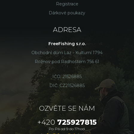
Registrace
Dárkové poukazy
ADRESA
FreeFishing s.r.o.
Obchodní dům Láz - Kulturní 1794
Rožnov pod Radhoštěm 756 61
IČO: 21526885
DIČ: CZ21526885
OZVĚTE SE NÁM
+420
725927815
Po-Pá od 9 do 17hod.