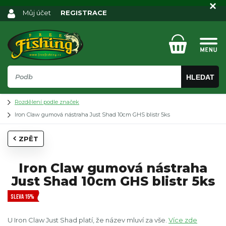
Můj účet
REGISTRACE
HLEDAT
Rozdělení podle značek
Iron Claw gumová nástraha Just Shad 10cm GHS blistr 5ks
ZPĚT
Iron Claw gumová nástraha
Just Shad 10cm GHS blistr 5ks
SLEVA 15%
U Iron Claw Just Shad platí, že název mluví za vše.
Více zde