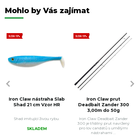
Mohlo by Vás zajímat
SLEVA 15%
SLEVA 15%
Iron Claw nástraha Slab
Iron Claw prut
Shad 21 cm Vzor HR
Deadbait Zander 300
3,00m do 50g
Shad imitující živou rybu.
Iron Claw Deadbait Zander
300 je třídílný prut navržený
pro lov candátů s umělými
SKLADEM
nástrahami ...