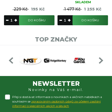
SKLADEM
229 Kč
195 Kč
1 477 Kč
1 255 Kč
DO KOŠÍKU
DO KOŠÍKU
TOP ZNAČKY
NEWSLETTER
Novinky na Váš e-mail.
Přeji si dostávat informace o novinkách a akčních nabídkách a
souhlasím se
zpracováním osobních údajů za účelem zasílání
informací o speciálních akcích a slevách