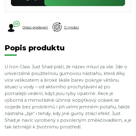
Dotaz prodavači
O výrobci
Popis produktu
U Iron Claw Just Shad platí, že název mluví za vše. Jde o
univerzálně použitelnou gumovou nástrahu, která díky
více velikostem a široké škále barev pokryje většinu
situací u vody – od aktivního prochytávání až po
pomalejší vedení, když jsou ryby opatrné. Akce je
výborná a mimořádně účinná: kopýtkový ocásek se
rozjede bez problémů i při velmi jemném potahu, takže
nástraha „žije“ i tehdy, kdy jiné gumy ztrácí efekt. Just
Shad je navíc vyrobený s povoleným změkčovadlem, a je
tak šetrnější k životnímu prostředí.