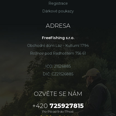
Registrace
Dárkové poukazy
ADRESA
FreeFishing s.r.o.
Obchodní dům Láz - Kulturní 1794
Rožnov pod Radhoštěm 756 61
IČO: 21526885
DIČ: CZ21526885
OZVĚTE SE NÁM
+420
725927815
Po-Pá od 9 do 17hod.