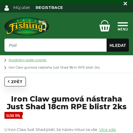
Můj účet
REGISTRACE
HLEDAT
Rozdělení podle značek
Iron Claw gumová nástraha Just Shad 18cm RPE blistr 2ks
ZPĚT
Iron Claw gumová nástraha
Just Shad 18cm RPE blistr 2ks
SLEVA 15%
U Iron Claw Just Shad platí, že název mluví za vše.
Více zde