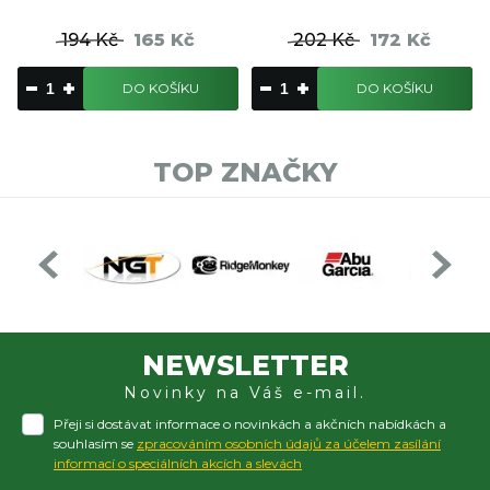
194 Kč
165 Kč
202 Kč
172 Kč
DO KOŠÍKU
DO KOŠÍKU
TOP ZNAČKY
NEWSLETTER
Novinky na Váš e-mail.
Přeji si dostávat informace o novinkách a akčních nabídkách a
souhlasím se
zpracováním osobních údajů za účelem zasílání
informací o speciálních akcích a slevách