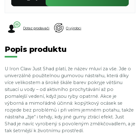
Dotaz prodavači
O výrobci
Popis produktu
U Iron Claw Just Shad platí, že název mluví za vše. Jde o
univerzálně použitelnou gumovou nástrahu, která díky
více velikostem a široké škále barev pokryje většinu
situací u vody – od aktivního prochytávání až po
pomalejší vedení, když jsou ryby opatrné. Akce je
výborná a mimořádně účinná: kopýtkový ocásek se
rozjede bez problémů i při velmi jemném potahu, takže
nástraha „žije“ i tehdy, kdy jiné gumy ztrácí efekt. Just
Shad je navíc vyrobený s povoleným změkčovadlem, a je
tak šetrnější k životnímu prostředí.