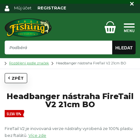
Můj účet
REGISTRACE
HLEDAT
Rozdělení podle značek
Headbanger nástraha FireTail V2 21cm BO
ZPĚT
Headbanger nástraha FireTail
V2 21cm BO
SLEVA 15%
FireTail V2 je inovovaná verze nástrahy vyrobená ze 100% plastu
bez ftalátů.
Více zde