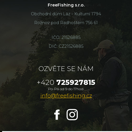
FreeFishing s.r.o.
Obchodní dům Láz - Kulturní 1794
Rožnov pod Radhoštěm 756 61
IČO: 21526885
DIČ: CZ21526885
OZVĚTE SE NÁM
+420
725927815
Po-Pá od 9 do 17hod.
info@freefishing.cz