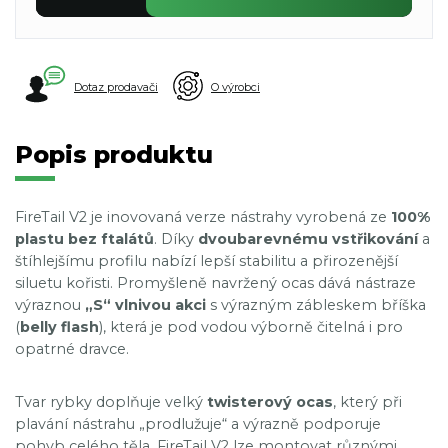
Dotaz prodavači
O výrobci
Popis produktu
FireTail V2 je inovovaná verze nástrahy vyrobená ze
100%
plastu bez ftalátů
. Díky
dvoubarevnému vstřikování
a
štíhlejšímu profilu nabízí lepší stabilitu a přirozenější
siluetu kořisti. Promyšleně navržený ocas dává nástraze
výraznou
„S“ vlnivou akci
s výrazným zábleskem bříška
(
belly flash
), která je pod vodou výborně čitelná i pro
opatrné dravce.
Tvar rybky doplňuje velký
twisterový ocas
, který při
plavání nástrahu „prodlužuje“ a výrazně podporuje
pohyb celého těla. FireTail V2 lze montovat různými