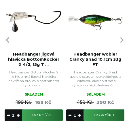
Headbanger jigová
Headbanger wobler
hlavička BottomRocker
Cranky Shad 10,1cm 33g
X 4/0, 15g T ...
FT
Headbanger BottomRocker X
Headbanger Cranky Shad
je hlubinná jigová hlavička
spojuje ostrou, nepravidelnou a
navržená pro lov s nástrahami
únikovou akci do stran s
typu rak a ...
výraznou nízkofrekvenční ...
SKLADEM
SKLADEM
199 Kč
169 Kč
459 Kč
390 Kč
DO KOŠÍKU
DO KOŠÍKU