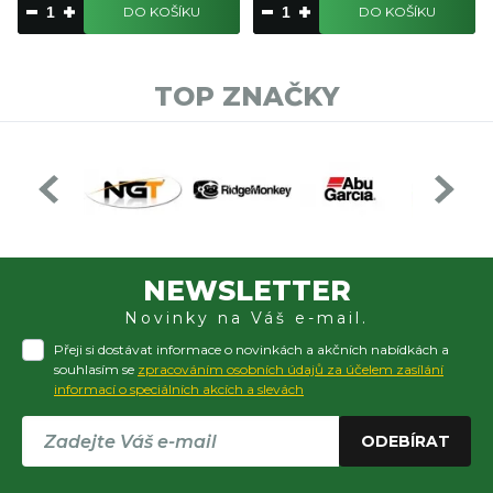
DO KOŠÍKU
DO KOŠÍKU
TOP ZNAČKY
NEWSLETTER
Novinky na Váš e-mail.
Přeji si dostávat informace o novinkách a akčních nabídkách a
souhlasím se
zpracováním osobních údajů za účelem zasílání
informací o speciálních akcích a slevách
ODEBÍRAT