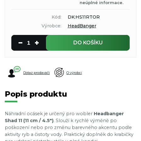
neúplné informace.
Kód:
DK:HS11RTOR
Výrobce:
HeadBanger
DO KOŠÍKU
Dotaz prodavači
O výrobci
Popis produktu
Náhradní ocásek je určený pro wobler
Headbanger
Shad 11 (11 cm / 4.5")
. Slouží k rychlé výměně po
poškození nebo pro změnu barevného akcentu podle
aktivity ryb a čistoty vody. Praktický doplněk do krabičky