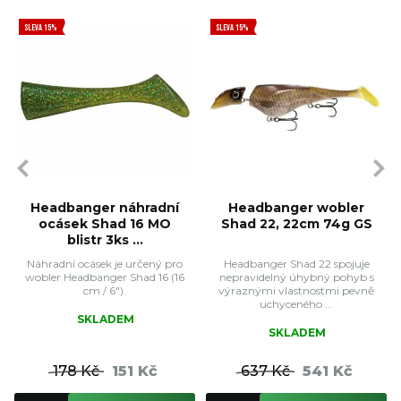
SLEVA 15%
SLEVA 15%
Headbanger náhradní
Headbanger wobler
ocásek Shad 16 MO
Shad 22, 22cm 74g GS
blistr 3ks ...
Náhradní ocásek je určený pro
Headbanger Shad 22 spojuje
wobler Headbanger Shad 16 (16
nepravidelný úhybný pohyb s
cm / 6").
výraznými vlastnostmi pevně
uchyceného ...
SKLADEM
SKLADEM
178 Kč
151 Kč
637 Kč
541 Kč