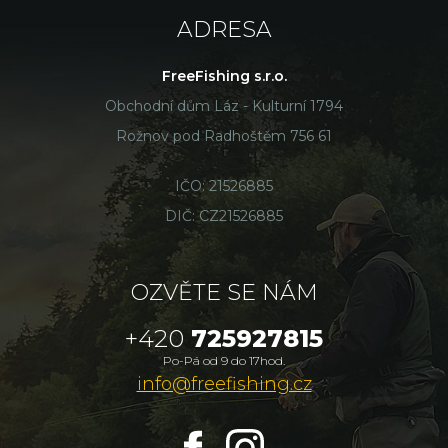
ADRESA
FreeFishing s.r.o.
Obchodní dům Láz - Kulturní 1794
Rožnov pod Radhoštěm 756 61
IČO: 21526885
DIČ: CZ21526885
OZVĚTE SE NÁM
+420
725927815
Po-Pá od 9 do 17hod.
info@freefishing.cz