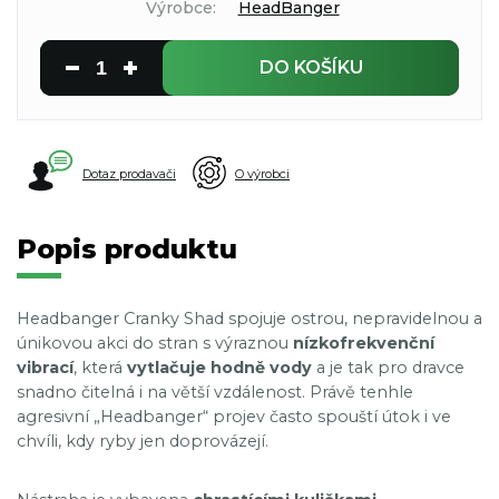
Výrobce:
HeadBanger
DO KOŠÍKU
Dotaz prodavači
O výrobci
Popis produktu
Headbanger Cranky Shad spojuje ostrou, nepravidelnou a
únikovou akci do stran s výraznou
nízkofrekvenční
vibrací
, která
vytlačuje hodně vody
a je tak pro dravce
snadno čitelná i na větší vzdálenost. Právě tenhle
agresivní „Headbanger“ projev často spouští útok i ve
chvíli, kdy ryby jen doprovázejí.