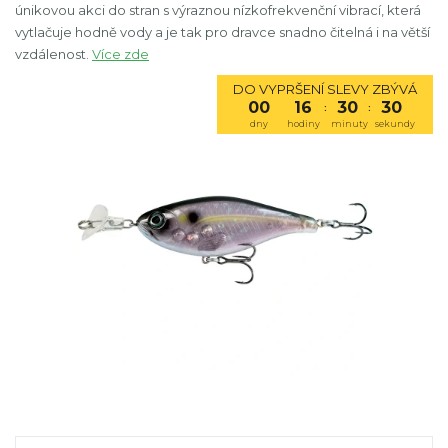
únikovou akci do stran s výraznou nízkofrekvenční vibrací, která
vytlačuje hodně vody a je tak pro dravce snadno čitelná i na větší
vzdálenost.
Více zde
DO VYPRŠENÍ SLEVY ZBÝVÁ
00
16
30
29
:
:
dny
hodiny
minuty
sekundy