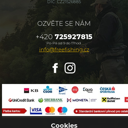
DIČ: CZ21526885
OZVĚTE SE NÁM
+420
725927815
Po-Pá od 9 do 17hod.
info@freefishing.cz
Cookies