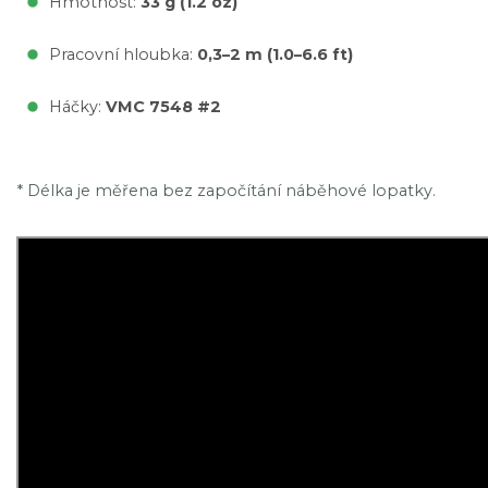
Hmotnost:
33 g (1.2 oz)
Pracovní hloubka:
0,3–2 m (1.0–6.6 ft)
Háčky:
VMC 7548 #2
* Délka je měřena bez započítání náběhové lopatky.