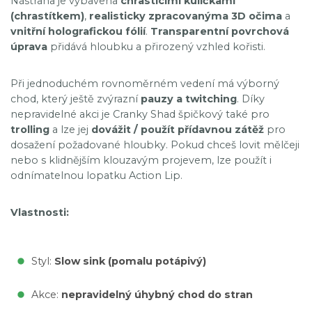
Nástraha je vybavena
chrastícími kuličkami
(chrastítkem)
,
realisticky zpracovanýma 3D očima
a
vnitřní holografickou fólií
.
Transparentní povrchová
úprava
přidává hloubku a přirozený vzhled kořisti.
Při jednoduchém rovnoměrném vedení má výborný
chod, který ještě zvýrazní
pauzy a twitching
. Díky
nepravidelné akci je Cranky Shad špičkový také pro
trolling
a lze jej
dovážit / použít přídavnou zátěž
pro
dosažení požadované hloubky. Pokud chceš lovit mělčeji
nebo s klidnějším klouzavým projevem, lze použít i
odnímatelnou lopatku Action Lip.
Vlastnosti:
Styl:
Slow sink (pomalu potápivý)
Akce:
nepravidelný úhybný chod do stran