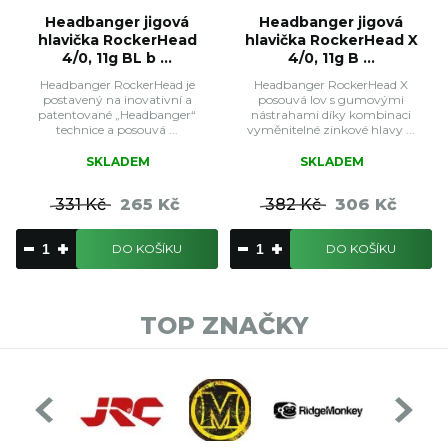
Headbanger jigová
Headbanger jigová
hlavička RockerHead
hlavička RockerHead X
4/0, 11g BL b ...
4/0, 11g B ...
Headbanger RockerHead je
Headbanger RockerHead X
postavený na inovativní a
posouvá lov s gumovými
patentované „Headbanger“
nástrahami díky kombinaci
technice a posouvá ...
vyměnitelné zinkové hlavy ...
SKLADEM
SKLADEM
331 Kč
265 Kč
382 Kč
306 Kč
DO KOŠÍKU
DO KOŠÍKU
TOP ZNAČKY