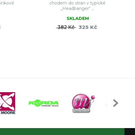
zinkové
chodem do stran v typické
„Headbanger“ ...
SKLADEM
č
325 Kč
382 Kč
ŠÍKU
DO KOŠÍKU