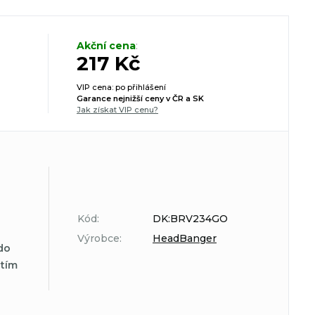
Akční cena
:
217 Kč
VIP cena: po přihlášení
Garance nejnižší ceny v ČR a SK
Jak získat VIP cenu?
Kód:
DK:BRV234GO
Výrobce:
HeadBanger
do
atím