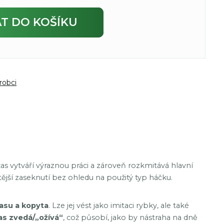
AT
DO KOŠÍKU
robci
cas vytváří výraznou práci a zároveň rozkmitává hlavní
stější zaseknutí bez ohledu na použitý typ háčku.
asu a kopyta
. Lze jej vést jako imitaci rybky, ale také
as zvedá/„ožívá“
, což působí, jako by nástraha na dně