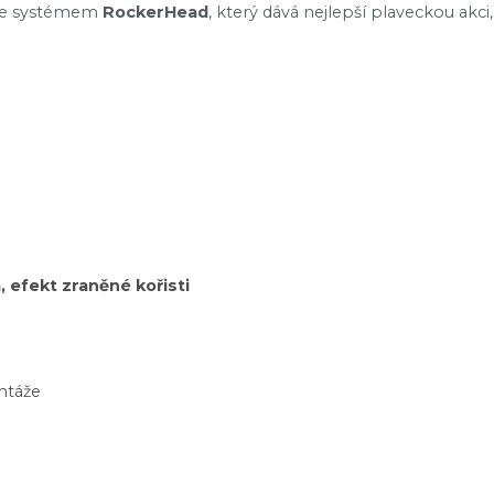
í se systémem
RockerHead
, který dává nejlepší plaveckou akci
 efekt zraněné kořisti
ontáže