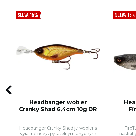
SLEVA 15%
SLEVA 15%
Headbanger wobler
Hea
Cranky Shad 6,4cm 10g DR
Fi
Headbanger Cranky Shad je wobler s
FireT
výrazně nevyzpytatelným úhybným
nástrah