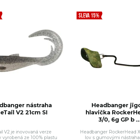
SLEVA 15%
dbanger nástraha
Headbanger jig
reTail V2 21cm SI
hlavička RockerH
3/0, 6g GP b ..
ail V2 je inovovaná verze
Headbanger RockerHead X
y vyrobená ze 100% plastu
lov s gumovými nástraha