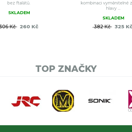
bez ftalátů.
kombinaci vyměnitelné 
hlavy ...
SKLADEM
SKLADEM
260 Kč
325 K
306 Kč
382 Kč
DO KOŠÍKU
DO KO
TOP ZNAČKY