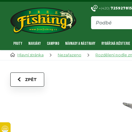
+(420)
725927815
PRUTY
NAVIJÁKY
CAMPING
NÁVNADY A NÁSTRAHY
RYBÁŘSKÁ BIŽUTERIE
Hlavní stránka
Nezařazeno
Rozdělení podle z
ZPĚT