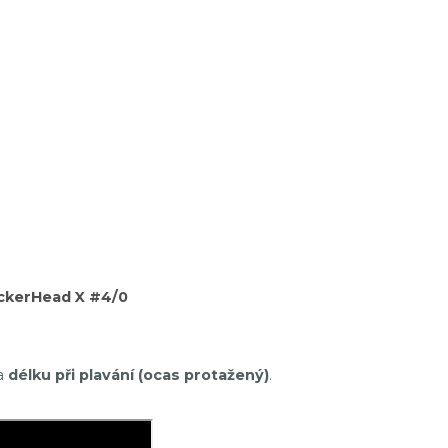
ckerHead X #4/0
a
délku při plavání (ocas protažený)
.