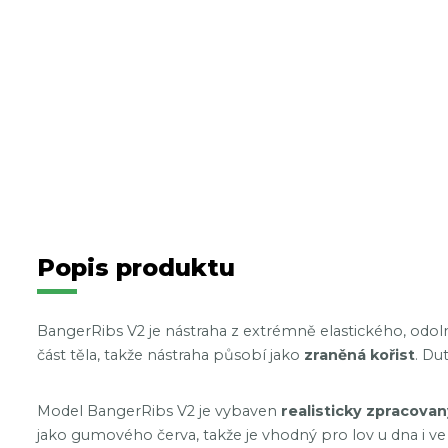
Popis produktu
BangerRibs V2 je nástraha z extrémně elastického, odo
část těla, takže nástraha působí jako
zraněná kořist
. Du
Model BangerRibs V2 je vybaven
realisticky zpracov
jako gumového červa, takže je vhodný pro lov u dna i ve