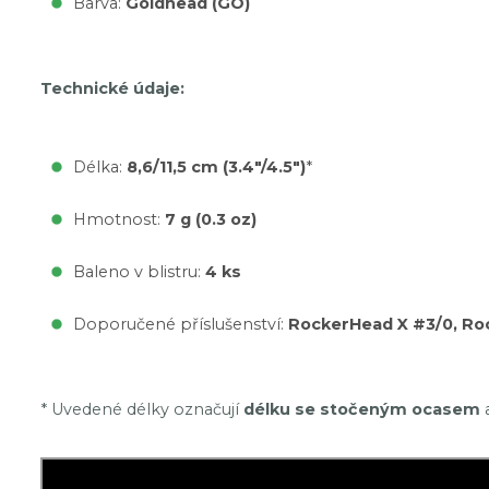
Barva:
Goldhead (GO)
Technické údaje:
Délka:
8,6/11,5 cm (3.4"/4.5")
*
Hmotnost:
7 g (0.3 oz)
Baleno v blistru:
4 ks
Doporučené příslušenství:
RockerHead X #3/0, Ro
* Uvedené délky označují
délku se stočeným ocasem