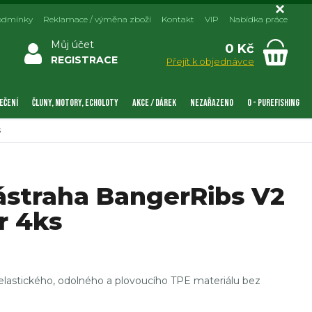
odmínky
Reklamace / výměna zboží
Kontakt
VIP
Nabídka práce
Můj účet
0 Kč
REGISTRACE
Přejít k objednávce
EČENÍ
ČLUNY, MOTORY, ECHOLOTY
AKCE / DÁREK
NEZAŘAZENO
0 - PUREFISHING
s
straha BangerRibs V2
r 4ks
elastického, odolného a plovoucího TPE materiálu bez