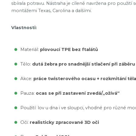
sbírala potravu. Nástraha je cíleně navržena pro použit
montážemi Texas, Carolina a dalšími.
Vlastnosti:
Materiál:
plovoucí TPE bez ftalátů
Tělo:
dutá žebra pro snadnější stlačení při záběru
Akce:
práce twisterového ocasu + rozkmitání těla,
Pauza:
ocas se při zastavení zvedá/„ožívá“
Použití: lov u dna i ve sloupci, vhodné pro různé m
Oči:
realisticky zpracované 3D oči