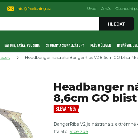
info@freefishing.cz
Úvod
O nás
Obchodní p
HLEDAT
BATOHY, TAŠKY, POUZDRA
STOJANY A SIGNALIZÁTORY
PÉČE O ÚLOVEK
RYBÁŘSKÉ OBL
naček
Headbanger nástraha BangerRibs V2 8,6cm GO blistr 4k
Headbanger ná
8,6cm GO blist
SLEVA 15%
BangerRibs V2 je nástraha z extrémně 
ftalátů.
Více zde