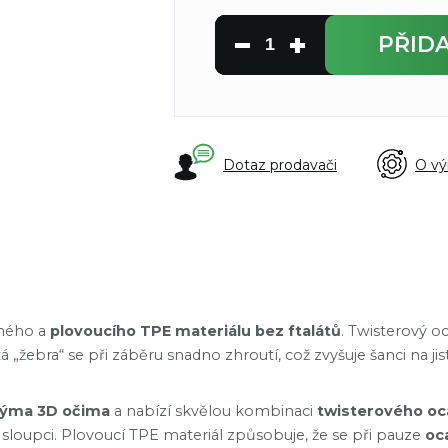
PŘID
Dotaz prodavači
O vý
lného a
plovoucího TPE materiálu bez ftalátů
. Twisterový o
tá „žebra“ se při záběru snadno zhroutí, což zvyšuje šanci na ji
anýma 3D očima
a nabízí skvělou kombinaci
twisterového oc
 sloupci. Plovoucí TPE materiál způsobuje, že se při pauze
oc