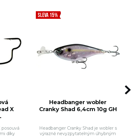
SLEVA 15%
ová
Headbanger wobler
ead X
Cranky Shad 6,4cm 10g GH
.
 posouvá
Headbanger Cranky Shad je wobler s
mi díky
výrazně nevyzpytatelným úhybným