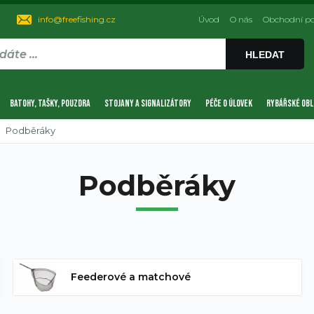
info@freefishing.cz
Úvod
O nás
Obchodní p
HLEDAT
BATOHY, TAŠKY, POUZDRA
STOJANY A SIGNALIZÁTORY
PÉČE O ÚLOVEK
RYBÁŘSKÉ OBL
Podběráky
Podběráky
Feederové a matchové