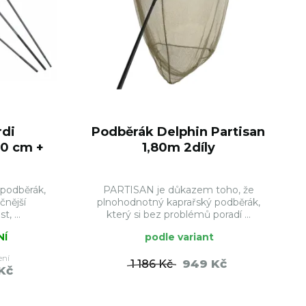
rdi
Podběrák Delphin Partisan
0 cm +
1,80m 2díly
 podběrák,
PARTISAN je důkazem toho, že
čnější
plnohodnotný kaprařský podběrák,
, ...
který si bez problémů poradí ...
NÍ
podle variant
ení
949 Kč
1 186 Kč
Kč
ŠÍKU
DO KOŠÍKU