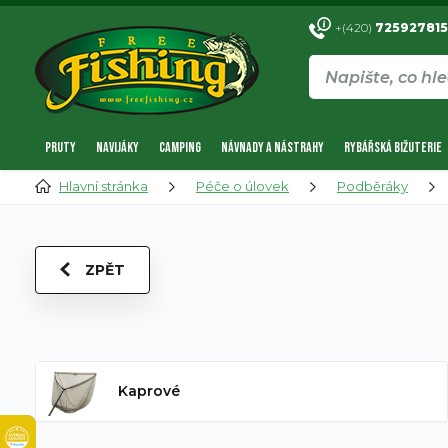
+(420)
725927815
PRUTY
NAVIJÁKY
CAMPING
NÁVNADY A NÁSTRAHY
RYBÁŘSKÁ BIŽUTERIE
Hlavní stránka
Péče o úlovek
Podběráky
ZPĚT
Kaprové