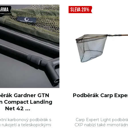
ARMA
SLEVA 20%
ěrák Gardner GTN
Podběrák Carp Exper
n Compact Landing
Net 42 ...
tní karbonový podběrák s
Carp Expert Light podběr
u rukojetí a teleskopickými
CXP nabízí také mimořádn