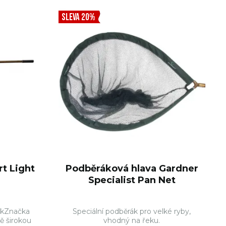
SLEVA 20%
t Light
Podběráková hlava Gardner
Specialist Pan Net
ákZnačka
Speciální podběrák pro velké ryby,
ě širokou
vhodný na řeku.