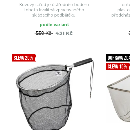
Kovový střed je ústředním bodem
Tent
tohoto kvalitně zpracovaného
plast
skládacího podběráku.
předcháze
podle variant
431 Kč
539 Kč
DO KOŠÍKU
SLEVA 20%
DOPRAVA ZD
SLEVA 15%