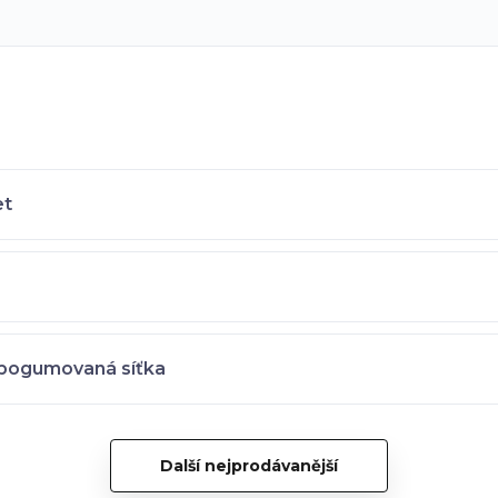
et
 pogumovaná síťka
Další nejprodávanější