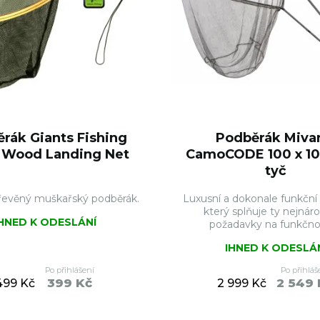
rák Giants Fishing
Podběrák Miva
 Wood Landing Net
CamoCODE 100 x 10
tyč
řevěný muškařský podběrák.
Luxusní a dokonale funkční
který splňuje ty nejnáro
IHNED K ODESLÁNÍ
požadavky na funkčnost
IHNED K ODESLÁ
Po přihlášení
Po přihláš
399 Kč
2 549 
499 Kč
2 999 Kč
DO KOŠÍKU
DO KO