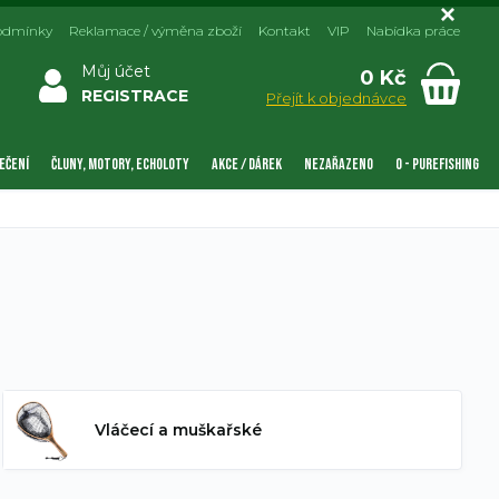
odmínky
Reklamace / výměna zboží
Kontakt
VIP
Nabídka práce
Můj účet
0 Kč
REGISTRACE
Přejít k objednávce
EČENÍ
ČLUNY, MOTORY, ECHOLOTY
AKCE / DÁREK
NEZAŘAZENO
0 - PUREFISHING
Vláčecí a muškařské