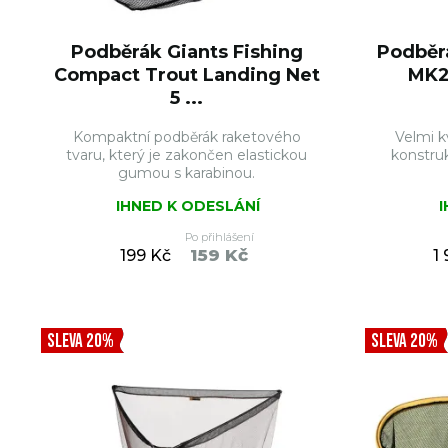
Podběrák Giants Fishing
Podběr
Compact Trout Landing Net
MK2
5 ...
Kompaktní podběrák raketového
Velmi k
tvaru, který je zakončen elastickou
konstruk
gumou s karabinou.
IHNED K ODESLÁNÍ
Po přihlášení
159 Kč
199 Kč
1
DO KOŠÍKU
SLEVA 20%
SLEVA 20%