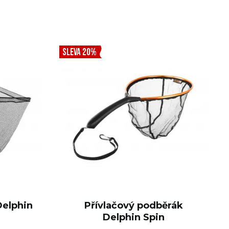
SLEVA 20%
Delphin
Přívlačový podběrák
Delphin Spin