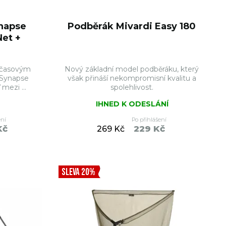
napse
Podběrák Mivardi Easy 180
et +
dčasovým
Nový základní model podběráku, který
 Synapse
však přináší nekompromisní kvalitu a
mezi ...
spolehlivost.
IHNED K ODESLÁNÍ
ení
Po přihlášení
Kč
229 Kč
269 Kč
ŠÍKU
DO KOŠÍKU
SLEVA 20%