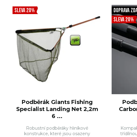
SLEVA 20%
DOPRAVA ZD
SLEVA 20%
Podběrák Giants Fishing
Podb
Specialist Landing Net 2,2m
Carbo
6 ...
Robustní podběráky hliníkové
Kompak
konstrukce, které jsou osazeny
třídílno