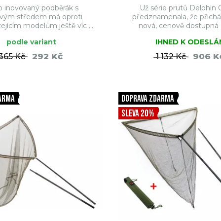
o inovovaný podběrák s
Už série prutů Delphin
ovým středem má oproti
předznamenala, že přicház
jícím modelům ještě víc ...
nová, cenově dostupná ř
podle variant
IHNED K ODESLÁ
292 Kč
906 K
365 Kč
1 132 Kč
DO KOŠÍKU
DO KO
ARMA
DOPRAVA ZDARMA
SLEVA 20%