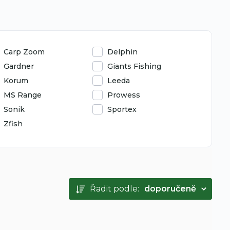
Carp Zoom
Delphin
Gardner
Giants Fishing
Korum
Leeda
MS Range
Prowess
Sonik
Sportex
Zfish
Řadit podle:
doporučeně