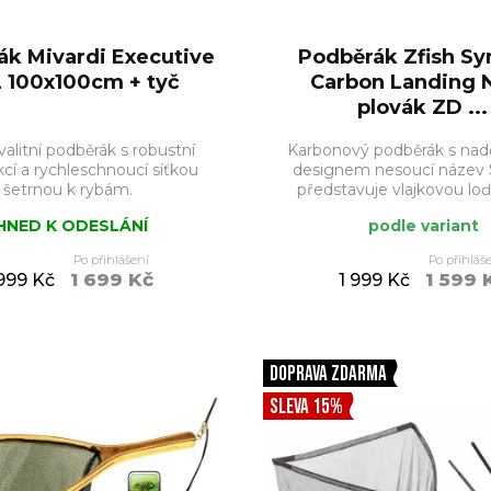
ák Mivardi Executive
Podběrák Zfish Sy
 100x100cm + tyč
Carbon Landing N
plovák ZD ...
valitní podběrák s robustní
Karbonový podběrák s na
cí a rychleschnoucí síťkou
designem nesoucí název
šetrnou k rybám.
představuje vlajkovou loď 
IHNED K ODESLÁNÍ
podle variant
Po přihlášení
Po přihláš
1 699 Kč
1 599 
 999 Kč
1 999 Kč
DO KOŠÍKU
DO KO
DOPRAVA ZDARMA
SLEVA 15%