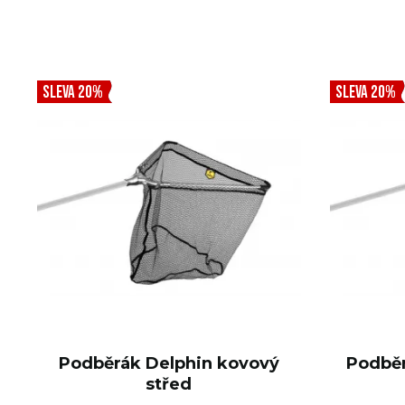
SLEVA 20%
SLEVA 20%
Podběrák Delphin kovový
Podběr
střed