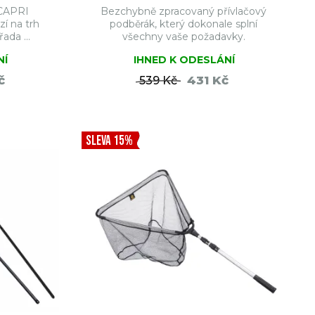
 CAPRI
Bezchybně zpracovaný přívlačový
í na trh
podběrák, který dokonale splní
ada ...
všechny vaše požadavky.
NÍ
IHNED K ODESLÁNÍ
č
431 Kč
539 Kč
ŠÍKU
DO KOŠÍKU
SLEVA 15%