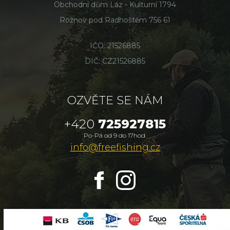
Obchodní dům Láz - Kulturní 1794
Rožnov pod Radhoštěm 756 61
IČO: 21526885
DIČ: CZ21526885
OZVĚTE SE NÁM
+420
725927815
Po-Pá od 9 do 17hod.
info@freefishing.cz