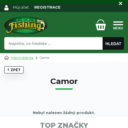
Můj účet
REGISTRACE
HLEDAT
Hlavní stránka
Camor
ZPĚT
Camor
Nebyl nalezen žádný produkt.
TOP ZNAČKY