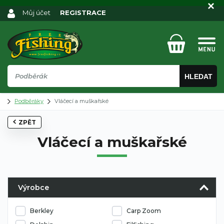
Můj účet
REGISTRACE
HLEDAT
Podběráky
Vláčecí a muškařské
ZPĚT
Vláčecí a muškařské
Výrobce
Berkley
Carp Zoom