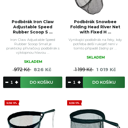
Podběrák Iron Claw
Podběrák Snowbee
Adjustable Speed
Folding Head River Net
Rubber Scoop S ...
with Fixed H ...
Iron Claw Adjustable Speed
Vynikající podběrák na řeky, kdy
Rubber Scoop Small je
potřeba delší rukojeť není v
praktický přívlačový podběrák s
tomto případě žádný pr ...
výklopnou hlavou ...
SKLADEM
SKLADEM
972 Kč
826 Kč
1 199 Kč
1 019 Kč
DO KOŠÍKU
DO KOŠÍKU
SLEVA 15%
SLEVA 15%