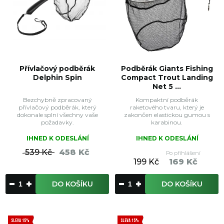
Přívlačový podběrák
Podběrák Giants Fishing
Delphin Spin
Compact Trout Landing
Net 5 ...
Bezchybně zpracovaný
Kompaktní podběrák
přívlačový podběrák, který
raketového tvaru, který je
dokonale splní všechny vaše
zakončen elastickou gumou s
požadavky.
karabinou.
IHNED K ODESLÁNÍ
IHNED K ODESLÁNÍ
539 Kč
458 Kč
Po přihlášení
199 Kč
169 Kč
DO KOŠÍKU
DO KOŠÍKU
SLEVA 15%
SLEVA 15%