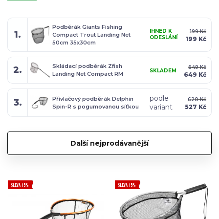
Podběrák Giants Fishing
IHNED K
199 Kč
1.
Compact Trout Landing Net
ODESLÁNÍ
199 Kč
50cm 35x30cm
Skládací podběrák Zfish
649 Kč
2.
SKLADEM
Landing Net Compact RM
649 Kč
podle
Přívlačový podběrák Delphin
620 Kč
3.
variant
Spin-R s pogumovanou síťkou
527 Kč
Další nejprodávanější
SLEVA 15%
SLEVA 15%