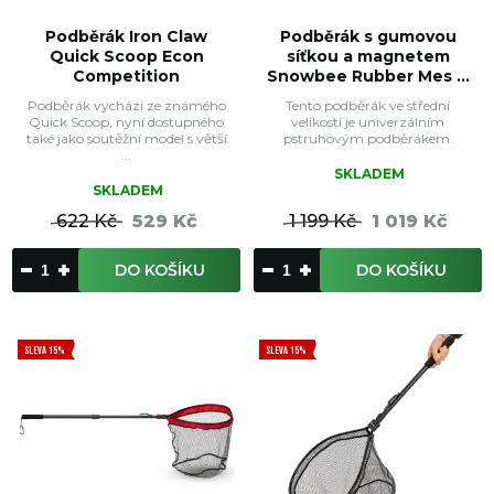
Podběrák Iron Claw
Podběrák s gumovou
Quick Scoop Econ
síťkou a magnetem
Competition
Snowbee Rubber Mes ...
Podběrák vychází ze známého
Tento podběrák ve střední
Quick Scoop, nyní dostupného
velikosti je univerzálním
také jako soutěžní model s větší
pstruhovým podběrákem.
...
SKLADEM
SKLADEM
622 Kč
529 Kč
1 199 Kč
1 019 Kč
DO KOŠÍKU
DO KOŠÍKU
SLEVA 15%
SLEVA 15%