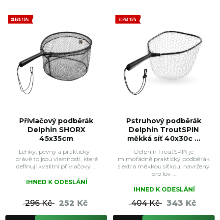
SLEVA 15%
SLEVA 15%
Přívlačový podběrák
Pstruhový podběrák
Delphin SHORX
Delphin TroutSPIN
45x35cm
měkká síť 40x30c ...
Lehký, pevný a praktický –
Delphin TroutSPIN je
právě to jsou vlastnosti, které
mimořádně praktický podběrák
definují kvalitní přívlačový ...
s extra měkkou síťkou, navržený
pro lov ...
IHNED K ODESLÁNÍ
IHNED K ODESLÁNÍ
296 Kč
252 Kč
404 Kč
343 Kč