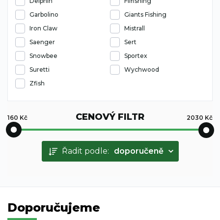
Delphin
Filfishing
Garbolino
Giants Fishing
Iron Claw
Mistrall
Saenger
Sert
Snowbee
Sportex
Suretti
Wychwood
Zfish
CENOVÝ FILTR
160
Kč
2030
Kč
Řadit podle:
doporučeně
Doporučujeme