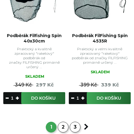
Podběrák Filfishing Spin
Podběrák FilFishing Spin
40x30cm
4535R
Praktický a kvalitně
Praktický a velmi kvalitně
zpracovaný "raketový"
zpracovaný "raketový"
podběrák od
podběrák od značky FILFISHING
značky FILFISHING primárně
primárně určený ...
určený ...
SKLADEM
SKLADEM
349 Kč
297 Kč
399 Kč
339 Kč
DO KOŠÍKU
DO KOŠÍKU
1
2
3