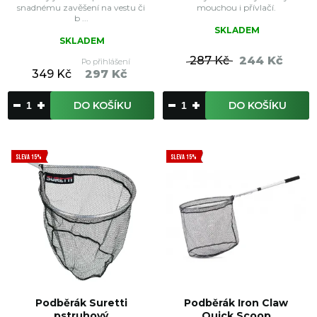
snadnému zavěšení na vestu či
mouchou i přívlačí.
b ...
SKLADEM
SKLADEM
287 Kč
244 Kč
Po přihlášení
349 Kč
297 Kč
DO KOŠÍKU
DO KOŠÍKU
SLEVA 15%
SLEVA 15%
Podběrák Suretti
Podběrák Iron Claw
pstruhový
Quick Scoop