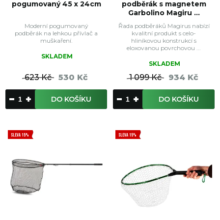
pogumovaný 45 x 24cm
podběrák s magnetem
Garbolino Magiru ...
Moderní pogumovaný
Řada podběráků Magirus nabízí
podběrák na lehkou přívlač a
kvalitní produkt s celo-
muškaření.
hliníkovou konstrukcí s
eloxovanou povrchovou ...
SKLADEM
SKLADEM
623 Kč
530 Kč
1 099 Kč
934 Kč
DO KOŠÍKU
DO KOŠÍKU
SLEVA 15%
SLEVA 15%