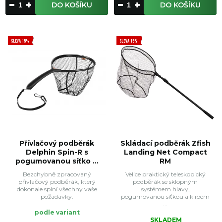
DO KOŠÍKU
DO KOŠÍKU
SLEVA 15%
SLEVA 15%
Přívlačový podběrák
Skládací podběrák Zfish
Delphin Spin-R s
Landing Net Compact
pogumovanou síťko ...
RM
Bezchybně zpracovaný
Velice praktický teleskopický
přívlačový podběrák, který
podběrák se sklopným
dokonale splní všechny vaše
systémem hlavy,
požadavky.
pogumovanou síťkou a klipem
...
podle variant
SKLADEM