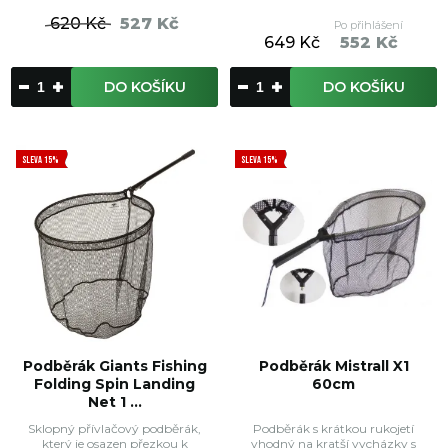
620 Kč
527 Kč
Po přihlášení
649 Kč
552 Kč
DO KOŠÍKU
DO KOŠÍKU
SLEVA 15%
SLEVA 15%
Podběrák Giants Fishing
Podběrák Mistrall X1
Folding Spin Landing
60cm
Net 1 ...
Sklopný přívlačový podběrák,
Podběrák s krátkou rukojetí
který je osazen přezkou k
vhodný na kratší vycházky s