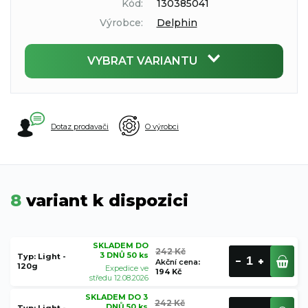
Kód:
130385041
Výrobce:
Delphin
VYBRAT VARIANTU
Dotaz prodavači
O výrobci
8
variant k dispozici
SKLADEM DO
242 Kč
3 DNŮ 50 ks
Typ: Light -
Akční cena
:
120g
Expedice ve
194 Kč
středu 12.08.2026
SKLADEM DO 3
242 Kč
DNŮ 50 ks
Typ: Light -