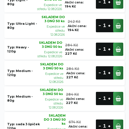
Akční cena
:
80g
Expedice ve
194 Kč
středu 12.08.2026
SKLADEM DO
3 DNŮ 50 ks
242 Kč
Typ: Ultra Light -
Akční cena
:
Expedice ve
80g
194 Kč
středu
12.08.2026
SKLADEM DO
284 Kč
3 DNŮ 50 ks
Typ: Heavy -
Akční cena
:
120g
Expedice ve
227 Kč
středu 12.08.2026
SKLADEM DO
3 DNŮ 50 ks
284 Kč
Typ: Medium -
Akční cena
:
Expedice ve
120g
227 Kč
středu
12.08.2026
SKLADEM DO
3 DNŮ 50 ks
284 Kč
Typ: Medium -
Akční cena
:
Expedice ve
80g
227 Kč
středu
12.08.2026
SKLADEM
DO 3 DNŮ 50
674 Kč
ks
Typ: sada 3 špiček
Akční cena
:
120g
Expedice ve