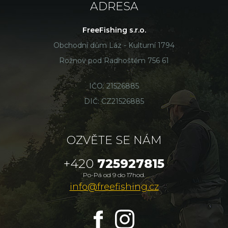
ADRESA
FreeFishing s.r.o.
Obchodní dům Láz - Kulturní 1794
Rožnov pod Radhoštěm 756 61
IČO: 21526885
DIČ: CZ21526885
OZVĚTE SE NÁM
+420
725927815
Po-Pá od 9 do 17hod.
info@freefishing.cz