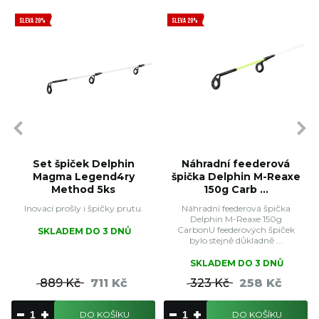
SLEVA 20%
SLEVA 20%
Set špiček Delphin
Náhradní feederová
Magma Legend4ry
špička Delphin M-Reaxe
Method 5ks
150g Carb ...
Inovací prošly i špičky prutu.
Náhradní feederová špička
Delphin M-Reaxe 150g
CarbonU feederových špiček
SKLADEM DO 3 DNŮ
bylo stejně důkladně ...
SKLADEM DO 3 DNŮ
889 Kč
711 Kč
323 Kč
258 Kč
DO KOŠÍKU
DO KOŠÍKU