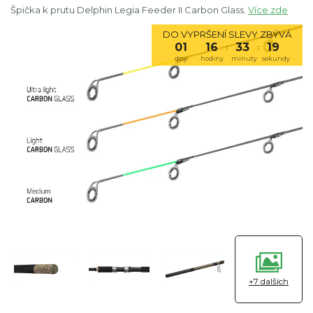
Špička k prutu Delphin Legia Feeder II Carbon Glass.
Více zde
DO VYPRŠENÍ SLEVY ZBÝVÁ
01
16
33
18
:
:
dny
hodiny
minuty
sekundy
+7 dalších