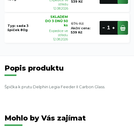
539 Kč
středu
12.08.2026
SKLADEM
DO 3 DNŮ 50
674 Kč
ks
Typ: sada 3
Akční cena
:
špiček 80g
Expedice ve
539 Kč
středu
12.08.2026
Popis produktu
Špička k prutu Delphin Legia Feeder II Carbon Glass.
Mohlo by Vás zajímat