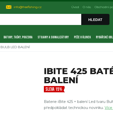
info@freefishing.cz
Úvod
O nás
Obchodní p
HLEDAT
BATOHY, TAŠKY, POUZDRA
STOJANY A SIGNALIZÁTORY
PÉČE O ÚLOVEK
RYBÁŘSKÉ OBL
 + BULB LED BALENÍ
IBITE 425 BAT
BALENÍ
SLEVA 15%
Baterie iBite 425 + balení Led tvaru Bu
předpokládat technickou novinku.
Více