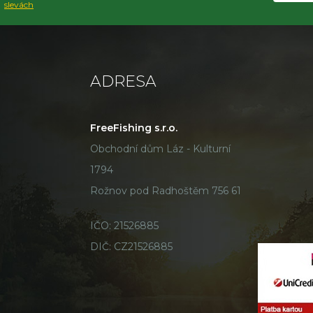
slevách
ADRESA
FreeFishing s.r.o.
Obchodní dům Láz - Kulturní
1794
Rožnov pod Radhoštěm 756 61
IČO: 21526885
DIČ: CZ21526885