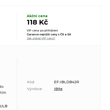
Akční cena
:
118 Kč
VIP cena: po přihlášení
Garance nejnižší ceny v ČR a SK
Jak získat VIP cenu?
Kód:
EF::IBLDB42R
do
Výrobce:
IBite
atím
BULB