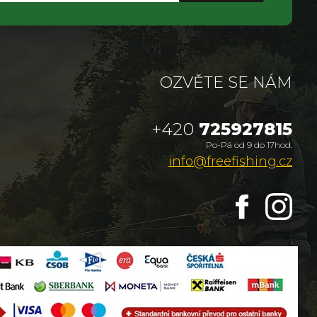
OZVĚTE SE NÁM
+420
725927815
Po-Pá od 9 do 17hod.
info@freefishing.cz