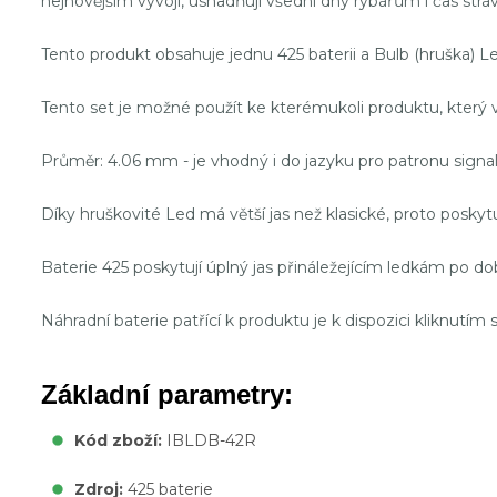
nejnovějším vývoji, usnadňují všední dny rybářům i čas stráv
Tento produkt obsahuje jednu 425 baterii a Bulb (hruška) Led
Tento set je možné použít ke kterémukoli produktu, který v
Průměr: 4.06 mm - je vhodný i do jazyku pro patronu signal
Díky hruškovité Led má větší jas než klasické, proto poskyt
Baterie 425 poskytují úplný jas přináležejícím ledkám po d
Náhradní baterie patřící k produktu je k dispozici kliknutím
Základní parametry:
Kód zboží:
IBLDB-42R
Zdroj:
425 baterie