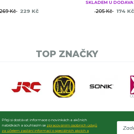
SKLADEM U DODAVA
229 Kč
174 Kč
269 Kč
205 Kč
DO KOŠÍKU
DO KO
TOP ZNAČKY
Přeji si dostávat informace o novinkách a akčních
nabídkách a souhlasím se
zpracováním osobních údajů
za účelem zasílání informací o speciálních akcích a