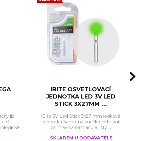
MEGA
IBITE OSVETLOVACÍ
JEDNOTKA LED 3V LED
STICK 3X27MM ...
čky již
iBite 3V Led Stick 3x27 mm ledková
, což
jednotka Samotná značka iBite zní
nologické
zajímavě a naznačuje jistý ...
SKLADEM U DODAVATELE