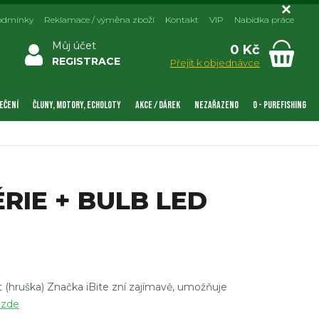
odmínky
Reklamace / výměna zboží
Kontakt
VIP
Nabídka práce
Můj účet
0 Kč
REGISTRACE
Přejít k objednávce
EČENÍ
ČLUNY, MOTORY, ECHOLOTY
AKCE / DÁREK
NEZAŘAZENO
0 - PUREFISHING
ÉRIE + BULB LED
lt (hruška) Značka iBite zní zajímavě, umožňuje
 zde