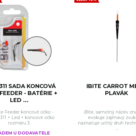
 311 SADA KONCOVÁ
IBITE CARROT 
FEEDER - BATÉRIE +
PLAVÁK
LED ...
ite Feeder koncové očko -
iBite, samotný název zna
 311 + Led + koncové očko
evokuje zajímavý zvuk
rozměru 3.
naznačuje určitý druh tech
...
ADEM U DODAVATELE