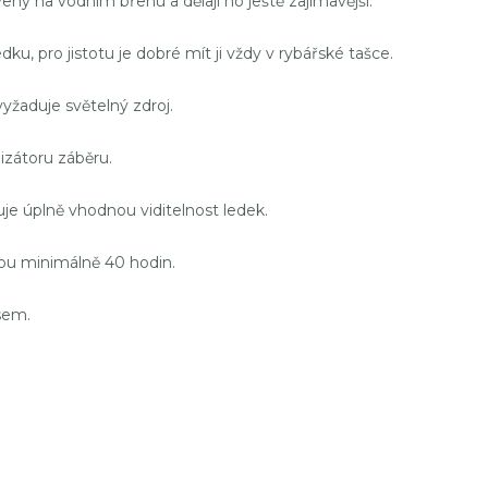
ený na vodním břehu a dělají ho ještě zajímavější.
ku, pro jistotu je dobré mít ji vždy v rybářské tašce.
yžaduje světelný zdroj.
izátoru záběru.
uje úplně vhodnou viditelnost ledek.
obu minimálně 40 hodin.
 sem.