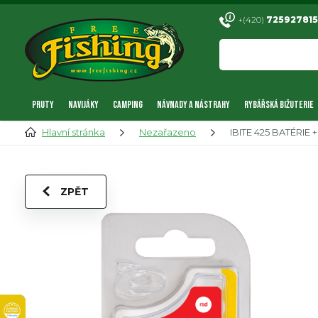
+(420)
725927815
PRUTY
NAVIJÁKY
CAMPING
NÁVNADY A NÁSTRAHY
RYBÁŘSKÁ BIŽUTERIE
Hlavní stránka
Nezařazeno
IBITE 425 BATÉRIE
ZPĚT