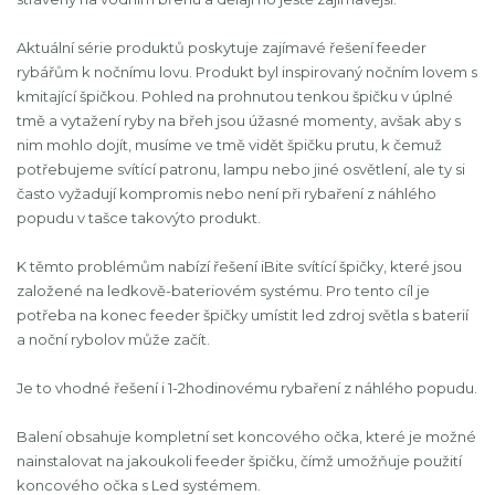
Aktuální série produktů poskytuje zajímavé řešení feeder
rybářům k nočnímu lovu. Produkt byl inspirovaný nočním lovem s
kmitající špičkou. Pohled na prohnutou tenkou špičku v úplné
tmě a vytažení ryby na břeh jsou úžasné momenty, avšak aby s
nim mohlo dojít, musíme ve tmě vidět špičku prutu, k čemuž
potřebujeme svítící patronu, lampu nebo jiné osvětlení, ale ty si
často vyžadují kompromis nebo není při rybaření z náhlého
popudu v tašce takovýto produkt.
K těmto problémům nabízí řešení iBite svítící špičky, které jsou
založené na ledkově-bateriovém systému. Pro tento cíl je
potřeba na konec feeder špičky umístit led zdroj světla s baterií
a noční rybolov může začít.
Je to vhodné řešení i 1-2hodinovému rybaření z náhlého popudu.
Balení obsahuje kompletní set koncového očka, které je možné
nainstalovat na jakoukoli feeder špičku, čímž umožňuje použití
koncového očka s Led systémem.