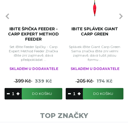
IBITE ŠPIČKA FEEDER -
IBITE SPLÁVEK GIANT
CARP EXPERT METHOD
CARP GREEN
FEEDER
Set iBite Feeder špičky - Carp
Splávek iBite Giant Carp Green
Expert Method Feeder Značka
Sama značka iBite zní velmi
iBite zní zajímavě, dává
zajímavě, dává tušit jistou
předpokládat ...
formu ...
SKLADEM U DODAVATELE
SKLADEM U DODAVATELE
399 Kč
339 Kč
205 Kč
174 Kč
DO KOŠÍKU
DO KOŠÍKU
TOP ZNAČKY