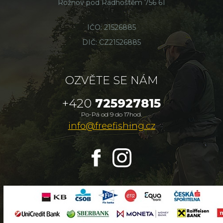
Rožnov pod Radhoštěm 756 61
IČO: 21526885
DIČ: CZ21526885
OZVĚTE SE NÁM
+420
725927815
Po-Pá od 9 do 17hod.
info@freefishing.cz