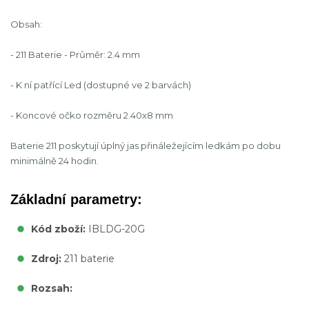
Obsah:
- 211 Baterie - Průměr: 2.4 mm
- K ní patřící Led (dostupné ve 2 barvách)
- Koncové očko rozměru 2.40x8 mm
Baterie 211 poskytují úplný jas přináležejícím ledkám po dobu
minimálně 24 hodin.
Základní parametry:
Kód zboží:
IBLDG-20G
Zdroj:
211 baterie
Rozsah: