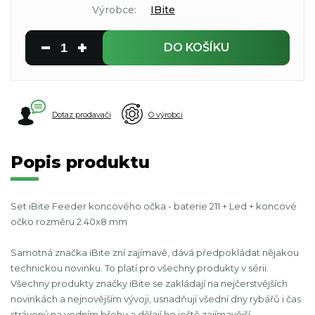
Výrobce:
IBite
DO KOŠÍKU
Dotaz prodavači
O výrobci
Popis produktu
Set iBite Feeder koncového očka - baterie 211 + Led + koncové
očko rozměru 2.40x8 mm
Samotná značka iBite zní zajímavě, dává předpokládat nějakou
technickou novinku. To platí pro všechny produkty v sérii.
Všechny produkty značky iBite se zakládají na nejčerstvějších
novinkách a nejnovějším vývoji, usnadňují všední dny rybářů i čas
strávený na vodním břehu a dělají ho ještě zajímavější.