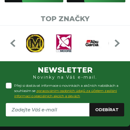
TOP ZNAČKY
NEWSLETTER
Novinky na Váš e-mail.
Přeji si dostávat informace o novinkách a akčních nabídkách a
souhlasím se
zpracováním osobních údajů za účelem zasílání
informací o speciálních akcích a slevách
ODEBÍRAT