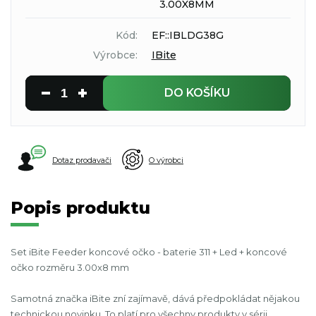
3.00X8MM
Kód:
EF::IBLDG38G
Výrobce:
IBite
DO KOŠÍKU
Dotaz prodavači
O výrobci
Popis produktu
Set iBite Feeder koncové očko - baterie 311 + Led + koncové
očko rozměru 3.00x8 mm
Samotná značka iBite zní zajímavě, dává předpokládat nějakou
technickou novinku. To platí pro všechny produkty v sérii.