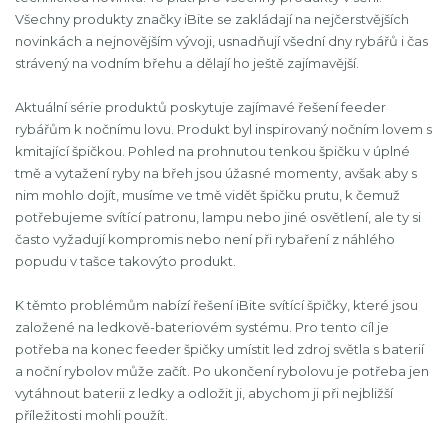
Všechny produkty značky iBite se zakládají na nejčerstvějších
novinkách a nejnovějším vývoji, usnadňují všední dny rybářů i čas
strávený na vodním břehu a dělají ho ještě zajímavější.
Aktuální série produktů poskytuje zajímavé řešení feeder
rybářům k nočnímu lovu. Produkt byl inspirovaný nočním lovem s
kmitající špičkou. Pohled na prohnutou tenkou špičku v úplné
tmě a vytažení ryby na břeh jsou úžasné momenty, avšak aby s
nim mohlo dojít, musíme ve tmě vidět špičku prutu, k čemuž
potřebujeme svítící patronu, lampu nebo jiné osvětlení, ale ty si
často vyžadují kompromis nebo není při rybaření z náhlého
popudu v tašce takovýto produkt.
K těmto problémům nabízí řešení iBite svítící špičky, které jsou
založené na ledkově-bateriovém systému. Pro tento cíl je
potřeba na konec feeder špičky umístit led zdroj světla s baterií
a noční rybolov může začít. Po ukončení rybolovu je potřeba jen
vytáhnout baterii z ledky a odložit ji, abychom ji při nejbližší
příležitosti mohli použít.