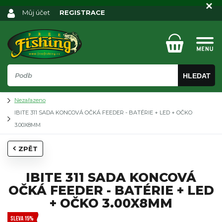
Můj účet
REGISTRACE
HLEDAT
Nezařazeno
IBITE 311 SADA KONCOVÁ OČKÁ FEEDER - BATÉRIE + LED + OČKO
3.00X8MM
ZPĚT
IBITE 311 SADA KONCOVÁ
OČKÁ FEEDER - BATÉRIE + LED
+ OČKO 3.00X8MM
SLEVA 15%