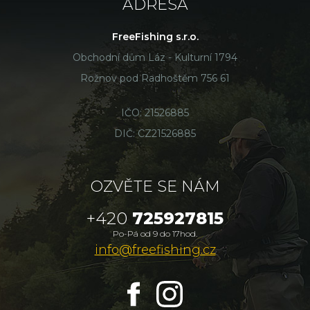
ADRESA
FreeFishing s.r.o.
Obchodní dům Láz - Kulturní 1794
Rožnov pod Radhoštěm 756 61
IČO: 21526885
DIČ: CZ21526885
OZVĚTE SE NÁM
+420
725927815
Po-Pá od 9 do 17hod.
info@freefishing.cz