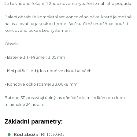
Je to vhodné řešení i 1-2hodinovému rybaření z náhlého popudu.
Balení obsahuje kompletní set koncového očka, které je možné
nainstalovat na jakoukoli feeder špičku, čímž umožňuje použití
koncového očka s Led systémem.
Obsah:
- Baterie 311 - Průměr: 3.05 mm
- K ní patřící Led (dostupné ve dvou barvách)
- Koncové očko rozměru 3.00x8 mm
Baterie 311 poskytují úplný jas přináležejícím ledkám po dobu
minimálně 24 hodin.
Základní parametry:
Kód zboží:
IBLDG-38G