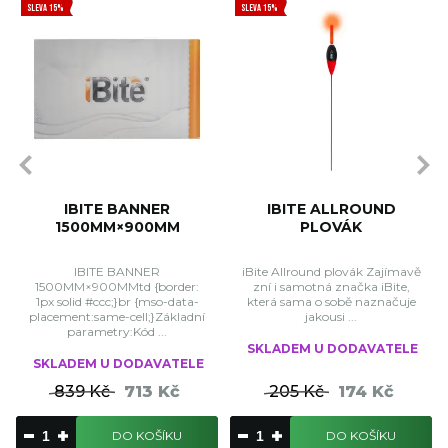
SLEVA 15%
SLEVA 15%
IBITE BANNER
IBITE ALLROUND
1500MM×900MM
PLOVÁK
IBITE BANNER
iBite Allround plovák Zajímavě
1500MM×900MMtd {border:
zní i samotná značka iBite,
1px solid #ccc;}br {mso-data-
která sama o sobě naznačuje
placement:same-cell;}Základní
jakousi ...
parametry:Kód ...
SKLADEM U DODAVATELE
SKLADEM U DODAVATELE
839 Kč
713 Kč
205 Kč
174 Kč
DO KOŠÍKU
DO KOŠÍKU