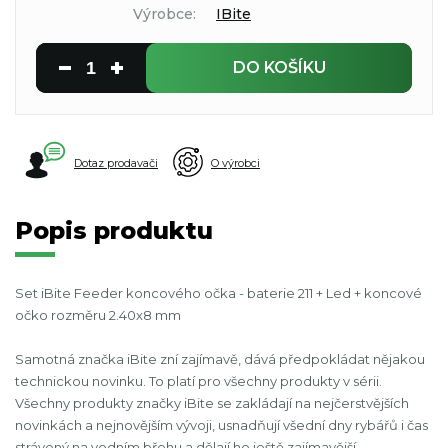
Výrobce:
IBite
DO KOŠÍKU
Dotaz prodavači
O výrobci
Popis produktu
Set iBite Feeder koncového očka - baterie 211 + Led + koncové
očko rozměru 2.40x8 mm
Samotná značka iBite zní zajímavě, dává předpokládat nějakou
technickou novinku. To platí pro všechny produkty v sérii.
Všechny produkty značky iBite se zakládají na nejčerstvějších
novinkách a nejnovějším vývoji, usnadňují všední dny rybářů i čas
strávený na vodním břehu a dělají ho ještě zajímavější.