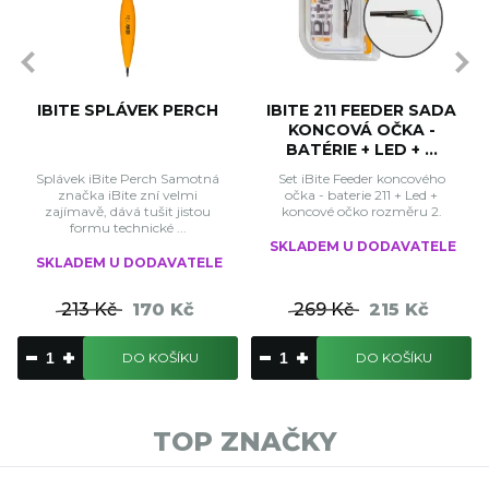
IBITE SPLÁVEK PERCH
IBITE 211 FEEDER SADA
KONCOVÁ OČKA -
BATÉRIE + LED + ...
Splávek iBite Perch Samotná
Set iBite Feeder koncového
značka iBite zní velmi
očka - baterie 211 + Led +
zajímavě, dává tušit jistou
koncové očko rozměru 2.
formu technické ...
SKLADEM U DODAVATELE
SKLADEM U DODAVATELE
213 Kč
170 Kč
269 Kč
215 Kč
DO KOŠÍKU
DO KOŠÍKU
TOP ZNAČKY