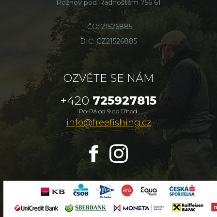
Rožnov pod Radhoštěm 756 61
IČO: 21526885
DIČ: CZ21526885
OZVĚTE SE NÁM
+420
725927815
Po-Pá od 9 do 17hod.
info@freefishing.cz