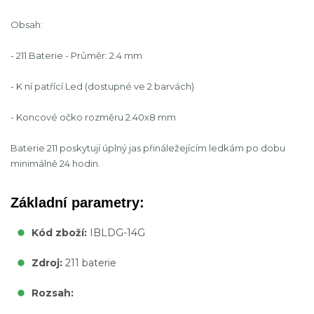
Obsah:
- 211 Baterie - Průměr: 2.4 mm
- K ní patřící Led (dostupné ve 2 barvách)
- Koncové očko rozměru 2.40x8 mm
Baterie 211 poskytují úplný jas přináležejícím ledkám po dobu
minimálně 24 hodin.
Základní parametry:
Kód zboží:
IBLDG-14G
Zdroj:
211 baterie
Rozsah: