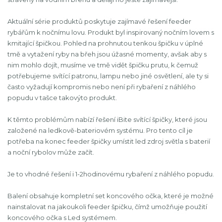
Aktuální série produktů poskytuje zajímavé řešení feeder
rybářům k nočnímu lovu. Produkt byl inspirovaný nočním lovem s
kmitající špičkou. Pohled na prohnutou tenkou špičku v úplné
tmě a vytažení ryby na břeh jsou úžasné momenty, avšak aby s
nim mohlo dojít, musíme ve tmě vidět špičku prutu, k čemuž
potřebujeme svítící patronu, lampu nebo jiné osvětlení, ale ty si
často vyžadují kompromis nebo není při rybaření z náhlého
popudu v tašce takovýto produkt.
K těmto problémům nabízí řešení iBite svítící špičky, které jsou
založené na ledkově-bateriovém systému. Pro tento cíl je
potřeba na konec feeder špičky umístit led zdroj světla s baterií
a noční rybolov může začít.
Je to vhodné řešení i 1-2hodinovému rybaření z náhlého popudu.
Balení obsahuje kompletní set koncového očka, které je možné
nainstalovat na jakoukoli feeder špičku, čímž umožňuje použití
koncového očka s Led systémem.