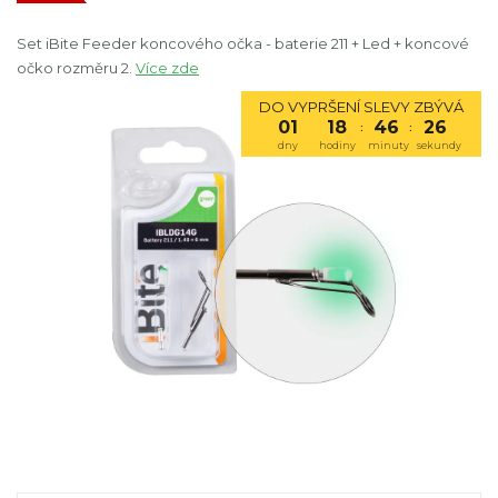
Set iBite Feeder koncového očka - baterie 211 + Led + koncové
očko rozměru 2.
Více zde
DO VYPRŠENÍ SLEVY ZBÝVÁ
01
18
46
25
:
:
dny
hodiny
minuty
sekundy