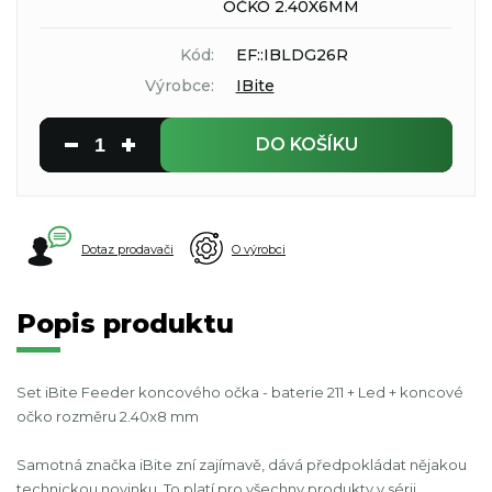
OČKO 2.40X6MM
Kód:
EF::IBLDG26R
Výrobce:
IBite
DO KOŠÍKU
Dotaz prodavači
O výrobci
Popis produktu
Set iBite Feeder koncového očka - baterie 211 + Led + koncové
očko rozměru 2.40x8 mm
Samotná značka iBite zní zajímavě, dává předpokládat nějakou
technickou novinku. To platí pro všechny produkty v sérii.