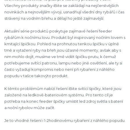
Všechny produkty značky iBite se zakládají na nejčerstvějších
novinkách a nejnovějším vývoji, usnadňují všední dny rybářů i čas
strávený na vodním břehu a dělají ho ještě zajímavější.
Aktuální série produktů poskytuje zajímavé řešení feeder
rybářům k nočnímu lovu. Produkt byl inspirovaný nočním lovem s
kmitající špičkou. Pohled na prohnutou tenkou špičku v úplné
tmě a vytažení ryby na břeh jsou úžasné momenty, avšak aby s
nim mohlo dojít, musíme ve tmě vidět špičku prutu, k čemuž
potřebujeme svítící patronu, lampu nebo jiné osvětlení, ale ty si
často vyžadují kompromis nebo není při rybaření z náhlého
popudu v tašce takovýto produkt.
K těmto problémům nabízí řešení iBite svítící špičky, které jsou
založené na ledkově-bateriovém systému. Pro tento cíl je
potřeba na konec feeder špičky umístit led zdroj světla s baterií
a noční rybolov může začít.
Je to vhodné řešení i 1-2hodinovému rybaření z náhlého popudu.