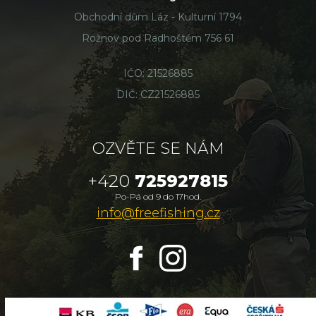
Obchodní dům Láz - Kulturní 1794
Rožnov pod Radhoštěm 756 61
IČO: 21526885
DIČ: CZ21526885
OZVĚTE SE NÁM
+420
725927815
Po-Pá od 9 do 17hod.
info@freefishing.cz