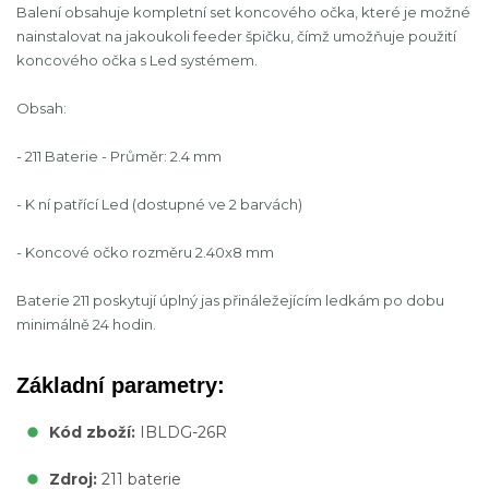
Balení obsahuje kompletní set koncového očka, které je možné
nainstalovat na jakoukoli feeder špičku, čímž umožňuje použití
koncového očka s Led systémem.
Obsah:
- 211 Baterie - Průměr: 2.4 mm
- K ní patřící Led (dostupné ve 2 barvách)
- Koncové očko rozměru 2.40x8 mm
Baterie 211 poskytují úplný jas přináležejícím ledkám po dobu
minimálně 24 hodin.
Základní parametry:
Kód zboží:
IBLDG-26R
Zdroj:
211 baterie