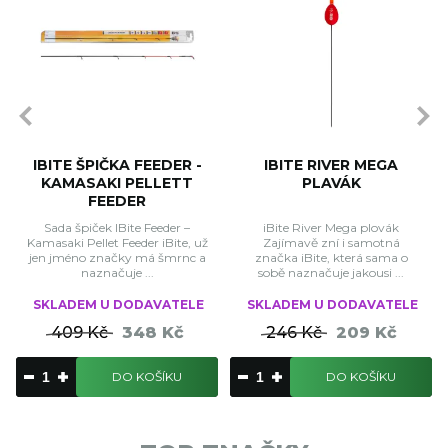
IBITE ŠPIČKA FEEDER -
IBITE RIVER MEGA
KAMASAKI PELLETT
PLAVÁK
FEEDER
Sada špiček IBite Feeder –
iBite River Mega plovák
Kamasaki Pellet Feeder iBite, už
Zajímavě zní i samotná
jen jméno značky má šmrnc a
značka iBite, která sama o
naznačuje ...
sobě naznačuje jakousi ...
SKLADEM U DODAVATELE
SKLADEM U DODAVATELE
409 Kč
348 Kč
246 Kč
209 Kč
DO KOŠÍKU
DO KOŠÍKU