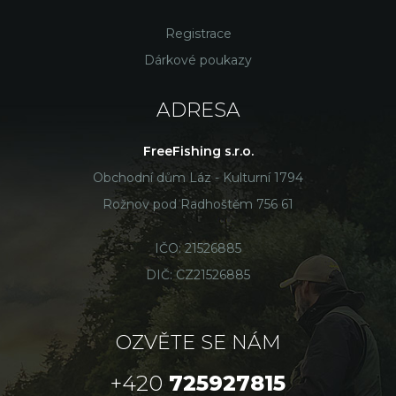
Registrace
Dárkové poukazy
ADRESA
FreeFishing s.r.o.
Obchodní dům Láz - Kulturní 1794
Rožnov pod Radhoštěm 756 61
IČO: 21526885
DIČ: CZ21526885
OZVĚTE SE NÁM
+420
725927815