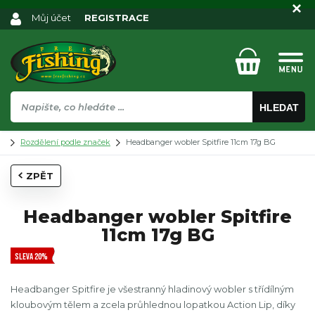
Můj účet
REGISTRACE
HLEDAT
Rozdělení podle značek
Headbanger wobler Spitfire 11cm 17g BG
ZPĚT
Headbanger wobler Spitfire
11cm 17g BG
SLEVA 20%
Headbanger Spitfire je všestranný hladinový wobler s třídílným
kloubovým tělem a zcela průhlednou lopatkou Action Lip, díky