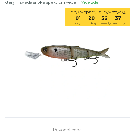
kterým zvládá široké spektrum vedení.
Více zde
DO VYPRŠENÍ SLEVY ZBÝVÁ
01
20
56
36
:
:
dny
hodiny
minuty
sekundy
Původní cena
: