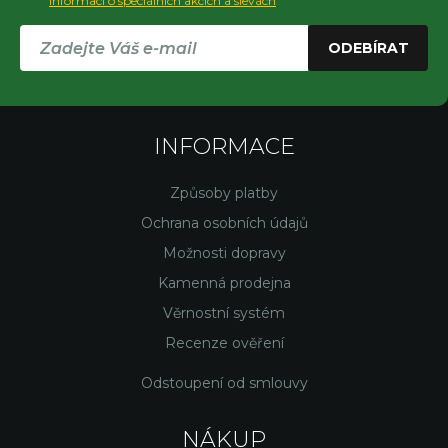
informací o speciálních akcích a slevách
ODEBÍRAT
INFORMACE
Způsoby platby
Ochrana osobních údajů
Možnosti dopravy
Kamenná prodejna
Věrnostní systém
Recenze ověření
Odstoupení od smlouvy
NÁKUP