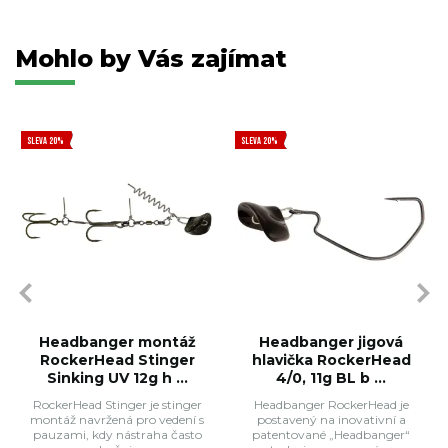
Mohlo by Vás zajímat
SLEVA 20%
SLEVA 20%
Headbanger montáž
Headbanger jigová
RockerHead Stinger
hlavička RockerHead
Sinking UV 12g h ...
4/0, 11g BL b ...
RockerHead Stinger je stinger
Headbanger RockerHead je
montáž navržená pro vedení s
postavený na inovativní a
pauzami, kdy nástraha často
patentované „Headbanger“