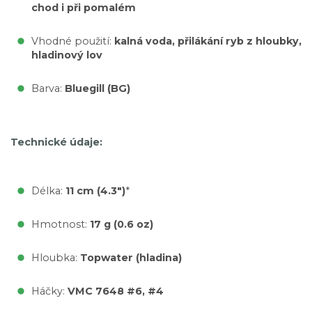
chod i při pomalém
Vhodné použití:
kalná voda, přilákání ryb z hloubky,
hladinový lov
Barva:
Bluegill (BG)
Technické údaje:
Délka:
11 cm (4.3")
*
Hmotnost:
17 g (0.6 oz)
Hloubka:
Topwater (hladina)
Háčky:
VMC 7648 #6, #4