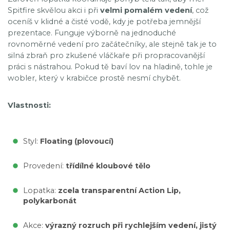
Spitfire skvělou akci i při
velmi pomalém vedení
, což
oceníš v klidné a čisté vodě, kdy je potřeba jemnější
prezentace. Funguje výborně na jednoduché
rovnoměrné vedení pro začátečníky, ale stejně tak je to
silná zbraň pro zkušené vláčkaře při propracovanější
práci s nástrahou. Pokud tě baví lov na hladině, tohle je
wobler, který v krabičce prostě nesmí chybět.
Vlastnosti:
Styl:
Floating (plovoucí)
Provedení:
třídílné kloubové tělo
Lopatka:
zcela transparentní Action Lip,
polykarbonát
Akce:
výrazný rozruch při rychlejším vedení, jistý