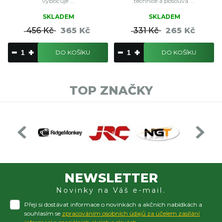
vybočuje ...
technice a posouvá ...
SKLADEM
SKLADEM
456 Kč
365 Kč
331 Kč
265 Kč
DO KOŠÍKU
DO KOŠÍKU
TOP ZNAČKY
NEWSLETTER
Novinky na Váš e-mail.
Přeji si dostávat informace o novinkách a akčních nabídkách a
souhlasím se
zpracováním osobních údajů za účelem zasílání