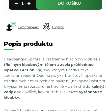
DO KOŠÍKU
Dotaz prodavači
O výrobci
Popis produktu
Headbanger Spitfire je všestranný hladinový wobler s
třídílným kloubovým tělem
a
zcela průhlednou
lopatkou Action Lip
, díky kterým zvládá široké
spektrum vedení. Odolná polykarbonátová lopatka při
středně rychlém až rychlém navíjení „nakopne“ nástrahu
k výraznému rozruchu na hladině – perfektní do
kalnější
vody
a ve chvílích, kdy potřebuješ dravce
vytáhnout z
hloubky
.
Zároveň lopatka koordinuje pohyb těla tak, aby měl