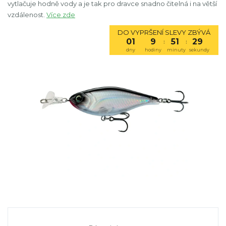
vytlačuje hodně vody a je tak pro dravce snadno čitelná i na větší
vzdálenost.
Více zde
DO VYPRŠENÍ SLEVY ZBÝVÁ
01
9
51
28
:
:
dny
hodiny
minuty
sekundy