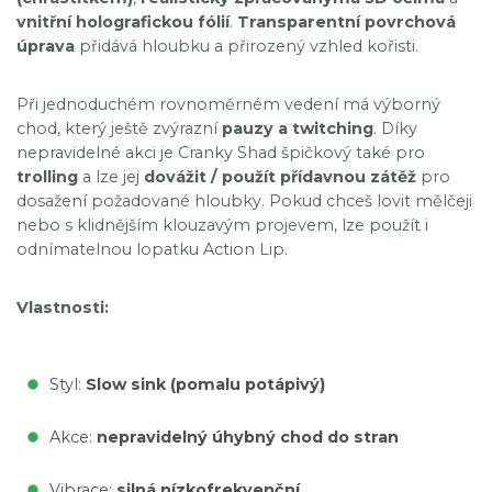
vnitřní holografickou fólií
.
Transparentní povrchová
úprava
přidává hloubku a přirozený vzhled kořisti.
Při jednoduchém rovnoměrném vedení má výborný
chod, který ještě zvýrazní
pauzy a twitching
. Díky
nepravidelné akci je Cranky Shad špičkový také pro
trolling
a lze jej
dovážit / použít přídavnou zátěž
pro
dosažení požadované hloubky. Pokud chceš lovit mělčeji
nebo s klidnějším klouzavým projevem, lze použít i
odnímatelnou lopatku Action Lip.
Vlastnosti:
Styl:
Slow sink (pomalu potápivý)
Akce:
nepravidelný úhybný chod do stran
Vibrace:
silná nízkofrekvenční