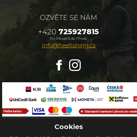
OZVĚTE SE NÁM
+420
725927815
Po-Pá od 9 do 17hod.
info@freefishing.cz
Cookies