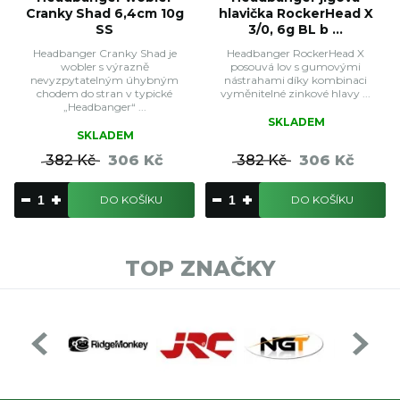
Cranky Shad 6,4cm 10g
hlavička RockerHead X
SS
3/0, 6g BL b ...
Headbanger Cranky Shad je
Headbanger RockerHead X
wobler s výrazně
posouvá lov s gumovými
nevyzpytatelným úhybným
nástrahami díky kombinaci
chodem do stran v typické
vyměnitelné zinkové hlavy ...
„Headbanger“ ...
SKLADEM
SKLADEM
382 Kč
306 Kč
382 Kč
306 Kč
DO KOŠÍKU
DO KOŠÍKU
TOP ZNAČKY