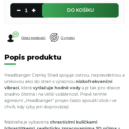
DO KOŠÍKU
Dotaz prodavači
O výrobci
Popis produktu
Headbanger Cranky Shad spojuje ostrou, nepravidelnou a
únikovou akci do stran s výraznou
nízkofrekvenční
vibrací
, která
vytlačuje hodně vody
a je tak pro dravce
snadno čitelná i na větší vzdálenost. Právě tenhle
agresivní „Headbanger“ projev často spouští útok i ve
chvíli, kdy ryby jen doprovázejí.
Nástraha je vybavena
chrastícími kuličkami
(chrastítkem)
,
realisticky zpracovanýma 3D očima
a