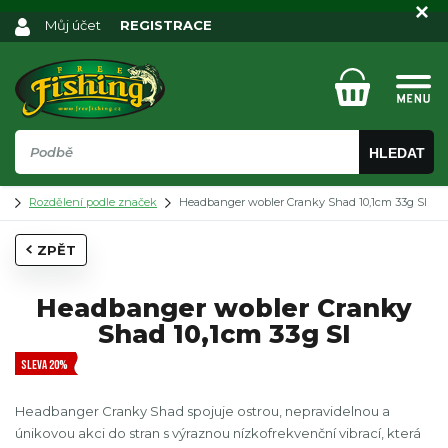
Můj účet
REGISTRACE
HLEDAT
Rozdělení podle značek
Headbanger wobler Cranky Shad 10,1cm 33g SI
ZPĚT
Headbanger wobler Cranky
Shad 10,1cm 33g SI
SLEVA 20%
Headbanger Cranky Shad spojuje ostrou, nepravidelnou a
únikovou akci do stran s výraznou nízkofrekvenční vibrací, která