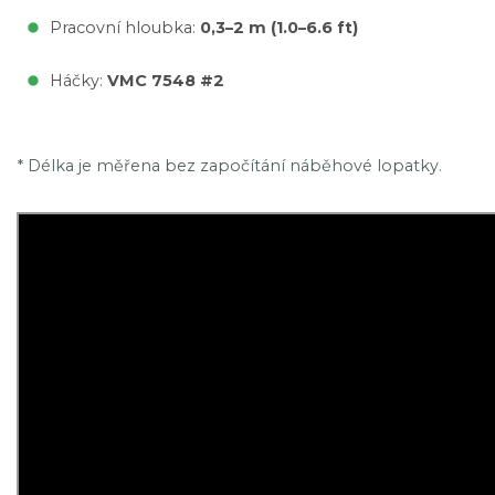
Pracovní hloubka:
0,3–2 m (1.0–6.6 ft)
Háčky:
VMC 7548 #2
* Délka je měřena bez započítání náběhové lopatky.