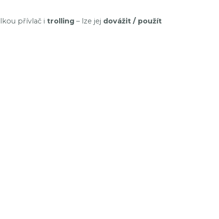
kou přívlač i
trolling
– lze jej
dovážit / použít