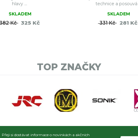
hlavy ...
technice a posouvá .
SKLADEM
SKLADEM
325 Kč
281 Kč
382 Kč
331 Kč
DO KOŠÍKU
DO KO
TOP ZNAČKY
Přeji si dostávat informace o novinkách a akčních