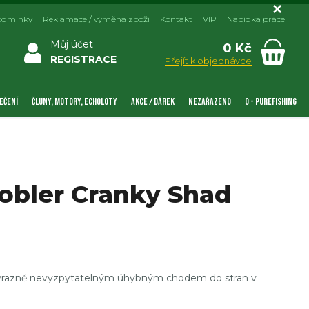
odmínky
Reklamace / výměna zboží
Kontakt
VIP
Nabídka práce
Můj účet
0 Kč
REGISTRACE
Přejít k objednávce
EČENÍ
ČLUNY, MOTORY, ECHOLOTY
AKCE / DÁREK
NEZAŘAZENO
0 - PUREFISHING
bler Cranky Shad
výrazně nevyzpytatelným úhybným chodem do stran v