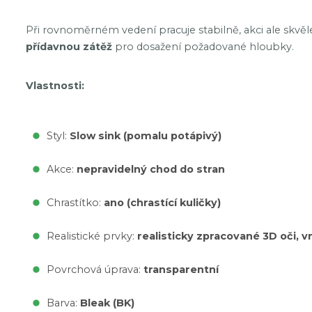
Při rovnoměrném vedení pracuje stabilně, akci ale skvěl
přídavnou zátěž
pro dosažení požadované hloubky.
Vlastnosti:
Styl:
Slow sink (pomalu potápivý)
Akce:
nepravidelný chod do stran
Chrastítko:
ano (chrastící kuličky)
Realistické prvky:
realisticky zpracované 3D oči, vn
Povrchová úprava:
transparentní
Barva:
Bleak (BK)