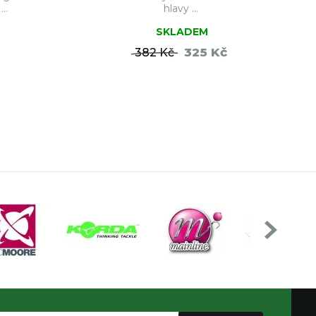
..
hlavy ...
SKLADEM
325 Kč
382 Kč
ŠÍKU
DO KOŠÍKU