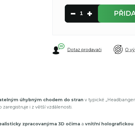
PŘID
Dotaz prodavači
O vý
atelným úhybným chodem do stran
v typické „Headbanger“
zaregistruje i z větší vzdálenosti.
ealisticky zpracovanýma 3D očima
a
vnitřní holografickou f