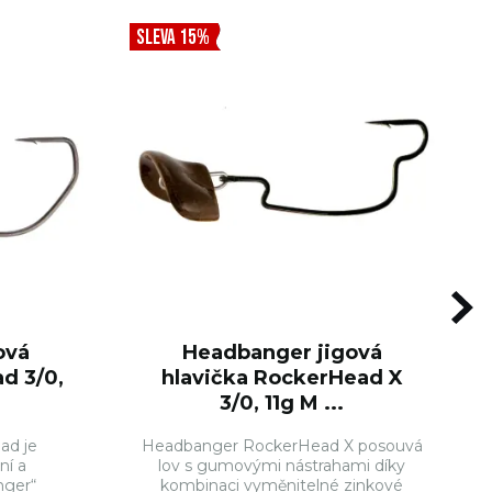
SLEVA 15%
ová
Headbanger jigová
d 3/0,
hlavička RockerHead X
3/0, 11g M ...
ad je
Headbanger RockerHead X posouvá
ní a
lov s gumovými nástrahami díky
nger“
kombinaci vyměnitelné zinkové