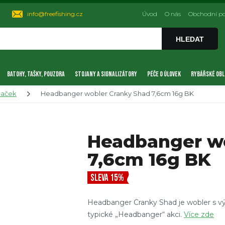
info@freefishing.cz
Úvod
O nás
Obchodní p
HLEDAT
BATOHY, TAŠKY, POUZDRA
STOJANY A SIGNALIZÁTORY
PÉČE O ÚLOVEK
RYBÁŘSKÉ OBL
naček
Headbanger wobler Cranky Shad 7,6cm 16g BK
Headbanger wo
7,6cm 16g BK
SLEVA 15%
Headbanger Cranky Shad je wobler s 
typické „Headbanger“ akci.
Více zde