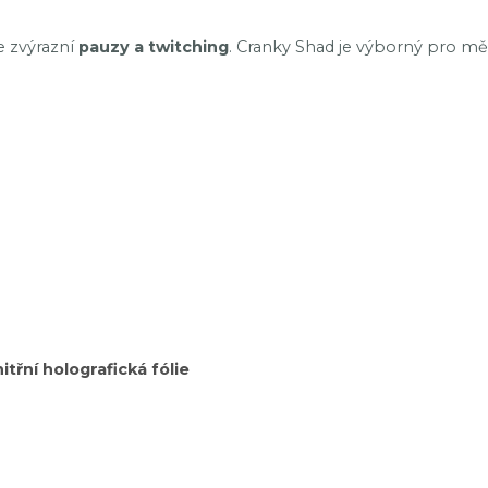
e zvýrazní
pauzy a twitching
. Cranky Shad je výborný pro měl
itřní holografická fólie