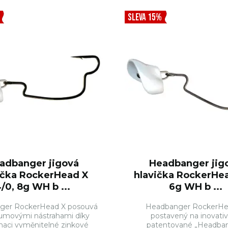
SLEVA 15%
adbanger jigová
Headbanger jig
ička RockerHead X
hlavička RockerHea
/0, 8g WH b ...
6g WH b ...
ger RockerHead X posouvá
Headbanger RockerHe
gumovými nástrahami díky
postavený na inovativ
aci vyměnitelné zinkové
patentované „Headba