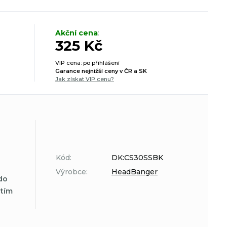
Akční cena
:
325 Kč
VIP cena: po přihlášení
Garance nejnižší ceny v ČR a SK
Jak získat VIP cenu?
Kód:
DK:CS30SSBK
Výrobce:
HeadBanger
do
atím