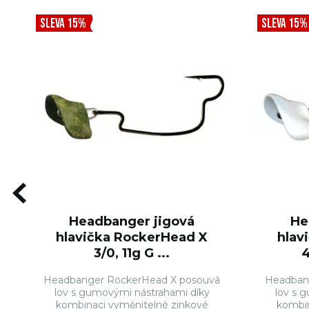
SLEVA 15%
SLEVA 15%
Headbanger jigová
He
hlavička RockerHead X
hlav
3/0, 11g G ...
4
Headbanger RockerHead X posouvá
Headban
lov s gumovými nástrahami díky
lov s 
kombinaci vyměnitelné zinkové
kombin