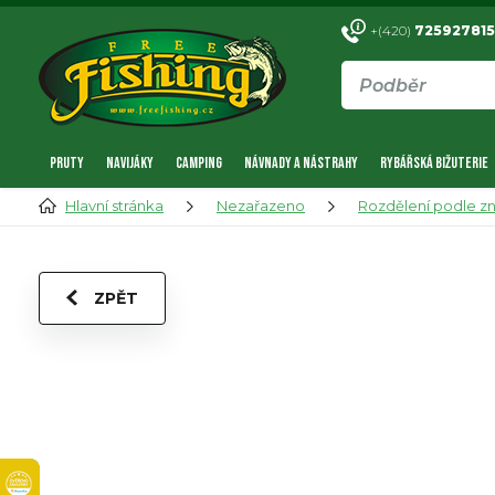
+(420)
725927815
PRUTY
NAVIJÁKY
CAMPING
NÁVNADY A NÁSTRAHY
RYBÁŘSKÁ BIŽUTERIE
Hlavní stránka
Nezařazeno
Rozdělení podle z
ZPĚT