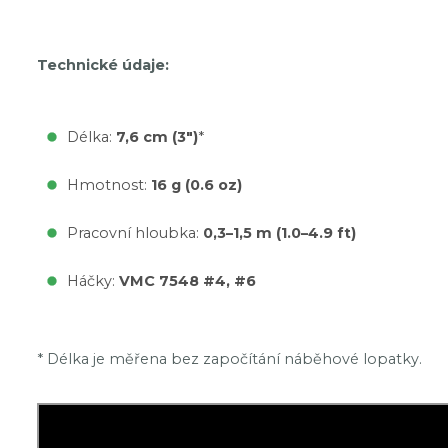
Technické údaje:
Délka:
7,6 cm (3")
*
Hmotnost:
16 g (0.6 oz)
Pracovní hloubka:
0,3–1,5 m (1.0–4.9 ft)
Háčky:
VMC 7548 #4, #6
* Délka je měřena bez započítání náběhové lopatky.