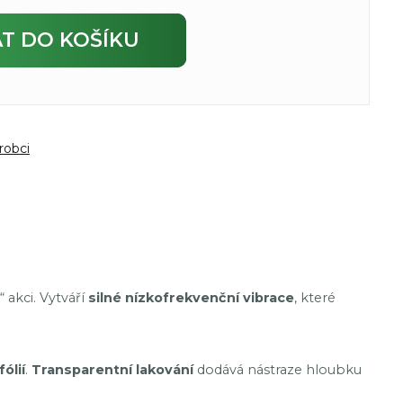
AT
DO KOŠÍKU
robci
 akci. Vytváří
silné nízkofrekvenční vibrace
, které
ólií
.
Transparentní lakování
dodává nástraze hloubku